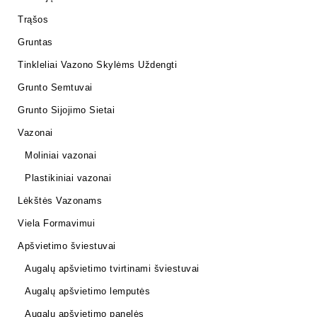
Trąšos
Gruntas
Tinkleliai Vazono Skylėms Uždengti
Grunto Semtuvai
Grunto Sijojimo Sietai
Vazonai
Moliniai vazonai
Plastikiniai vazonai
Lėkštės Vazonams
Viela Formavimui
Apšvietimo šviestuvai
Augalų apšvietimo tvirtinami šviestuvai
Augalų apšvietimo lemputės
Augalų apšvietimo panelės