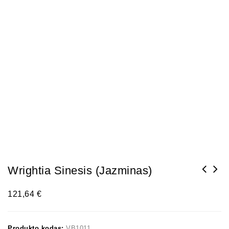
Wrightia Sinesis (Jazminas)
121,64
€
Produkto kodas:
VB1011