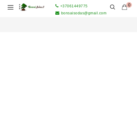
0
+37061449775
bonsaisodas@gmail.com