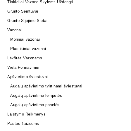
Tinkleliai Vazono Skylėms Uždengti
Grunto Semtuvai
Grunto Sijojimo Sietai
Vazonai
Moliniai vazonai
Plastikiniai vazonai
Lėkštės Vazonams
Viela Formavimui
Apšvietimo šviestuvai
Augalų apšvietimo tvirtinami šviestuvai
Augalų apšvietimo lemputės
Augalų apšvietimo panelės
Laistymo Reikmenys
Pastos žaizdoms