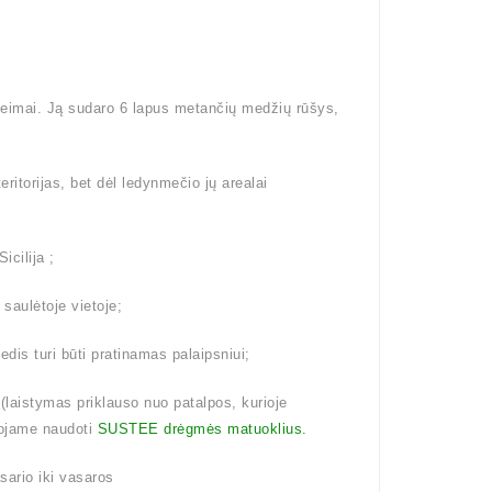
šeimai. Ją sudaro 6 lapus metančių medžių rūšys,
eritorijas, bet dėl ledynmečio jų arealai
icilija ;
 saulėtoje vietoje;
dis turi būti pratinamas palaipsniui;
aistymas priklauso nuo patalpos, kurioje
ojame naudoti
SUSTEE drėgmės matuoklius.
ario iki vasaros