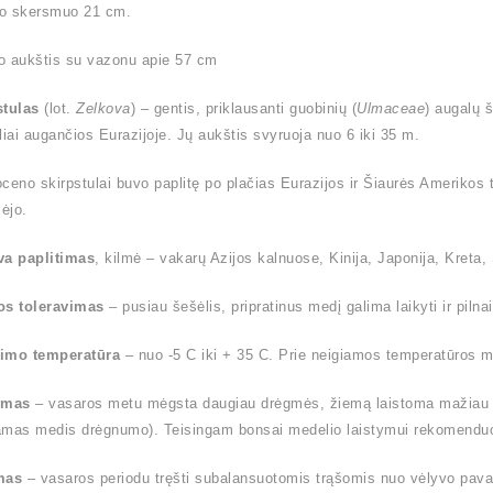
o skersmuo 21 cm.
o aukštis su vazonu apie 57 cm
stulas
(lot.
Zelkova
) – gentis, priklausanti guobinių (
Ulmaceae
) augalų 
liai augančios Eurazijoje. Jų aukštis svyruoja nuo 6 iki 35 m.
ioceno skirpstulai buvo paplitę po plačias Eurazijos ir Šiaurės Amerikos t
ėjo.
va paplitimas
, kilmė – vakarų Azijos kalnuose, Kinija, Japonija, Kreta, S
os toleravimas
– pusiau šešėlis, pripratinus medį galima laikyti ir pilnai
imo temperatūra
– nuo -5 C iki + 35 C. Prie neigiamos temperatūros me
ymas
– vasaros metu mėgsta daugiau drėgmės, žiemą laistoma mažiau (l
amas medis drėgnumo). Teisingam bonsai medelio laistymui rekomendu
mas
– vasaros periodu tręšti subalansuotomis trąšomis nuo vėlyvo pavas