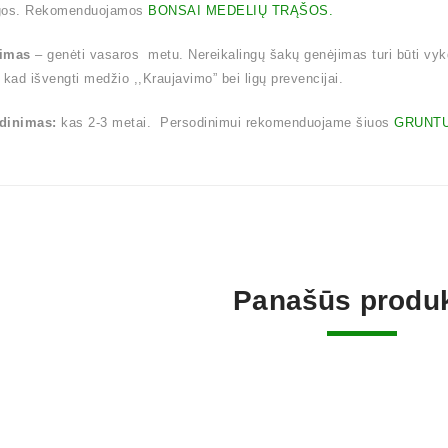
gos. Rekomenduojamos
BONSAI MEDELIŲ TRĄŠOS.
imas
– genėti vasaros metu. Nereikalingų šakų genėjimas turi būti vy
 kad išvengti medžio ,,Kraujavimo” bei ligų prevencijai.
dinimas:
kas 2-3 metai. Persodinimui rekomenduojame šiuos
GRUNTU
Panašūs produk