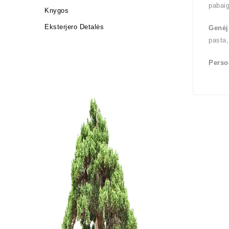
pabai
Knygos
Eksterjero Detalės
Genėj
pasta,
Perso