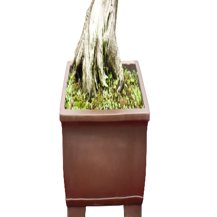
Zelkova (
150,00
€