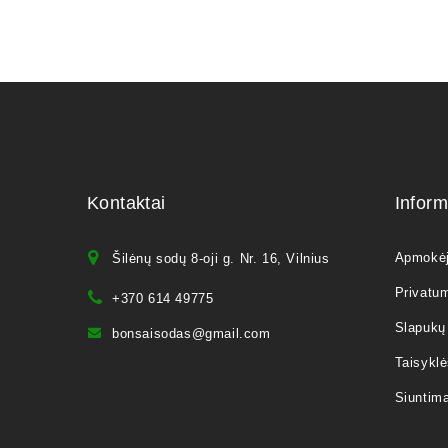
Kontaktai
Inform
Apmokė
Šilėnų sodų 8-oji g. Nr. 16, Vilnius
Privatum
+370 614 49775
Slapukų 
bonsaisodas@gmail.com
Taisyklė
Siuntim