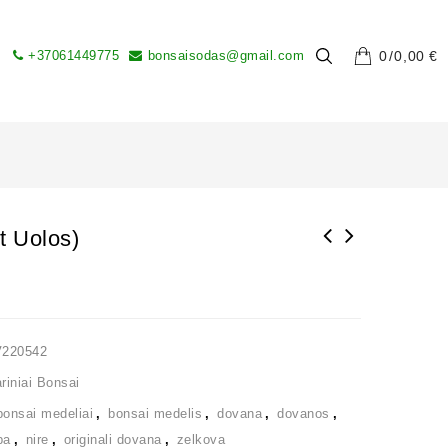
+37061449775
bonsaisodas@gmail.com
0
0,00
€
t Uolos)
V220542
iniai Bonsai
bonsai medeliai
,
bonsai medelis
,
dovana
,
dovanos
,
ba
,
nire
,
originali dovana
,
zelkova