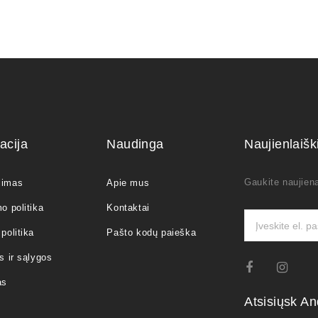
acija
Naudinga
Naujienlaiš
Gaukite naujiena
jimas
Apie mus
o politika
Kontaktai
politika
Pašto kodų paieška
s ir sąlygos
as
Atsisiųsk An