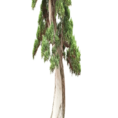
Trąšos Nu
17,00
€