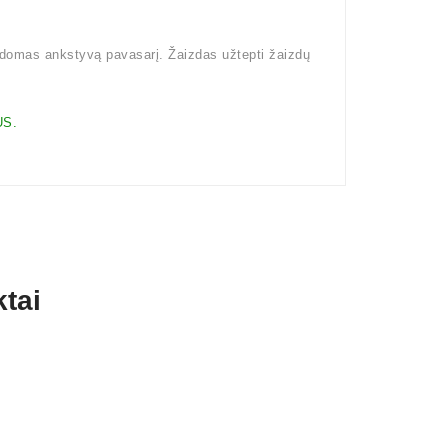
kdomas ankstyvą pavasarį. Žaizdas užtepti žaizdų
S.
tai