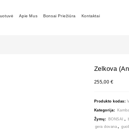
uotuvė
Apie Mus
Bonsai Priežiūra
Kontaktai
Zelkova (an
255,00
€
Produkto kodas:
Kategorija:
Kambar
Žymų:
BONSAI
,
gera dovana
,
guo