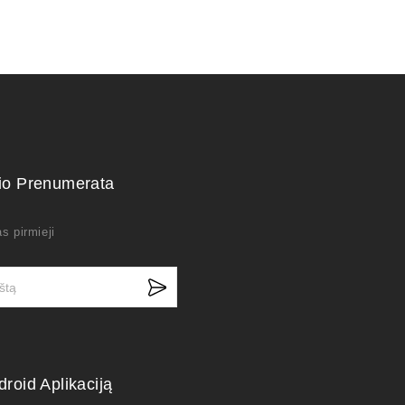
kio Prenumerata
s pirmieji
droid Aplikaciją