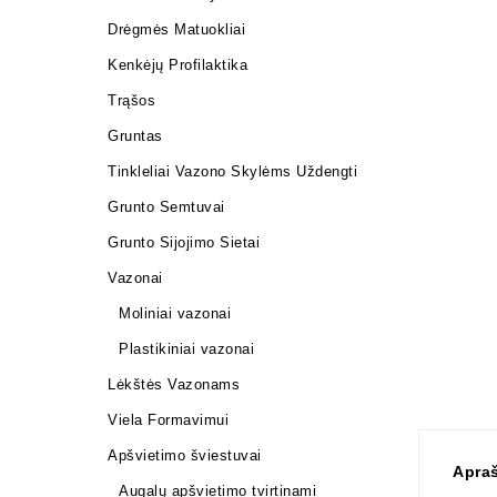
Drėgmės Matuokliai
Kenkėjų Profilaktika
Trąšos
Gruntas
Tinkleliai Vazono Skylėms Uždengti
Grunto Semtuvai
Grunto Sijojimo Sietai
Vazonai
Moliniai vazonai
Plastikiniai vazonai
Lėkštės Vazonams
Viela Formavimui
Apšvietimo šviestuvai
Apra
Augalų apšvietimo tvirtinami