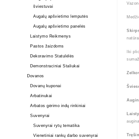
Vazon
šviestuvai
Augalų apšvietimo lemputės
Medži
Augalų apšvietimo panelės
Skirp
Laistymo Reikmenys
natūra
Pastos žaizdoms
Iki pl
Dekoravimo Statulėlės
sumaž
Demonstraciniai Staliukai
Zelko
Dovanos
Dovanų kuponai
Švies
Arbatinukai
Augin
Arbatos gėrimo indų rinkiniai
Laist
Suvenyrai
augin
Suvenyrai rytų tematika
Tręši
Vienetiniai rankų darbo suvenyrai