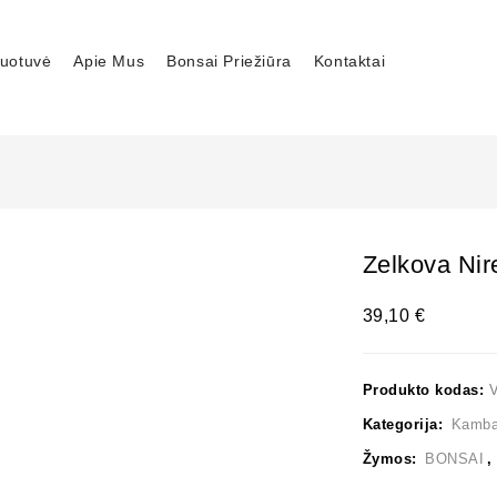
uotuvė
Apie Mus
Bonsai Priežiūra
Kontaktai
Zelkova Nir
39,10
€
Produkto kodas:
Kategorija:
Kambar
Žymos:
BONSAI