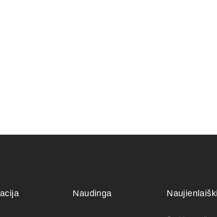
um Piperitium
Trąšos Matsu Fish emulsion
ŽALIASIS 
(žuvų emulsija)
muilas (1 
25,00
€
6,00
€
acija
Naudinga
Naujienlaiš