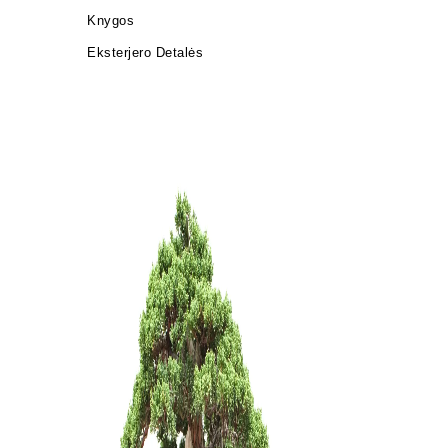
Knygos
Eksterjero Detalės
Pasta žai
25,00
€