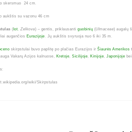
o skersmuo 24 cm.
o aukštis su vazonu 46 cm
stulas
(
lot.
Zelkova
) – gentis, priklausanti
guobinių
(
Ulmaceae
) augalų 
liai augančios
Eurazijoje
. Jų aukštis svyruoja nuo 6 iki 35 m.
oceno
skirpstulai buvo paplitę po plačias Eurazijos ir
Šiaurės Amerikos
t
 auga Vakarų Azijos kalnuose,
Kretoje
,
Sicilijoje
,
Kinijoje
,
Japonijoje
be
is:
/lt.wikipedia.org/wiki/Skirpstulas