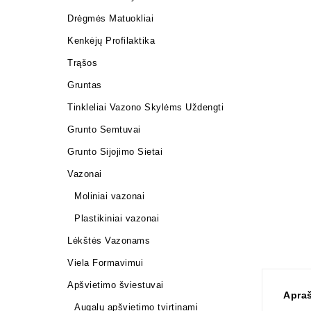
Drėgmės Matuokliai
Kenkėjų Profilaktika
Trąšos
Gruntas
Tinkleliai Vazono Skylėms Uždengti
Grunto Semtuvai
Grunto Sijojimo Sietai
Vazonai
Moliniai vazonai
Plastikiniai vazonai
Lėkštės Vazonams
Viela Formavimui
Apšvietimo šviestuvai
Apra
Augalų apšvietimo tvirtinami