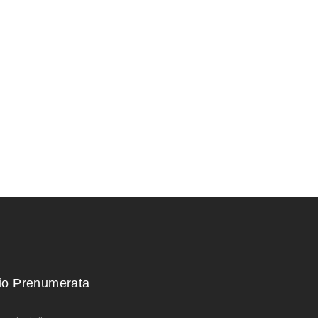
skystas kalio
kg)
kio Prenumerata