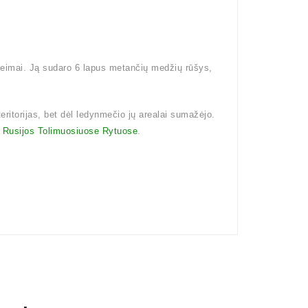
šeimai. Ją sudaro 6 lapus metančių medžių rūšys,
eritorijas, bet dėl ledynmečio jų arealai sumažėjo.
i
Rusijos Tolimuosiuose Rytuose
.