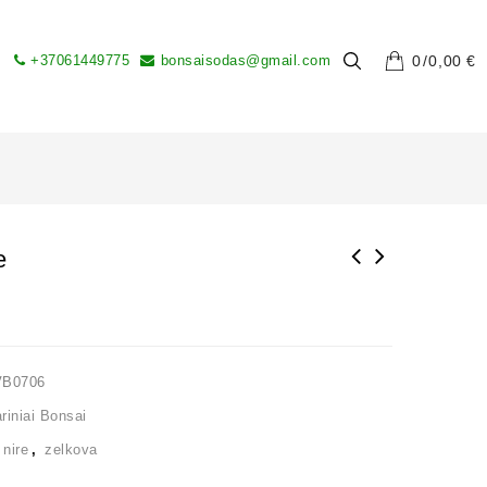
+37061449775
bonsaisodas@gmail.com
0
0,00
€
e
VB0706
iniai Bonsai
,
nire
,
zelkova