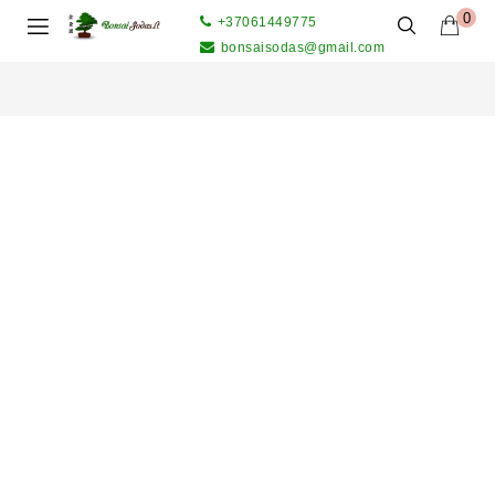
0
+37061449775
bonsaisodas@gmail.com