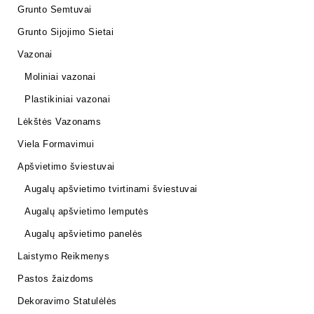
Grunto Semtuvai
Grunto Sijojimo Sietai
Vazonai
Moliniai vazonai
Plastikiniai vazonai
Lėkštės Vazonams
Viela Formavimui
Apšvietimo šviestuvai
Augalų apšvietimo tvirtinami šviestuvai
Augalų apšvietimo lemputės
Augalų apšvietimo panelės
Laistymo Reikmenys
Pastos žaizdoms
Dekoravimo Statulėlės