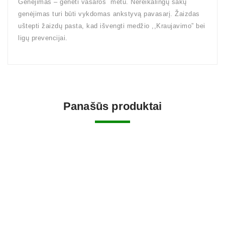
Genėjimas – genėti vasaros metu. Nereikalingų šakų
genėjimas turi būti vykdomas ankstyvą pavasarį. Žaizdas
uštepti žaizdų pasta, kad išvengti medžio ,,Kraujavimo” bei
ligų prevencijai.
Panašūs produktai