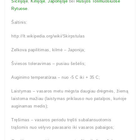
Sicilijoje
,
Kinijoje
,
Japonijoje
bei
Rusijos Tolimuosiuose
Rytuose
.
Šaltinis:
http://lt.wikipedia.org/wiki/Skirpstulas
Zelkova papilitimas, kilmė – Japonija;
Šviesos toleravimas – pusiau šešėlis;
Auginimo temperatūraa – nuo -5 C iki + 35 C;
Laistymas – vasaros metu mėgsta daugiau drėgmės, žiemą
laistoma mažiau (laistymas priklauso nuo patalpos, kurioje
auginamas medis);
Tręšimas – vasaros periodu tręšti subalansuotomis
trąšomis nuo vėlyvo pavasario iki vasaros pabaigos;