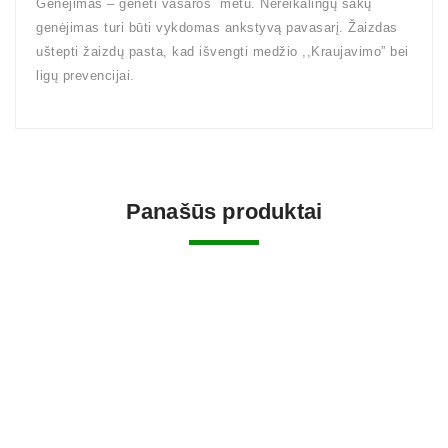
Genėjimas – genėti vasaros metu. Nereikalingų šakų
genėjimas turi būti vykdomas ankstyvą pavasarį. Žaizdas
uštepti žaizdų pasta, kad išvengti medžio ,,Kraujavimo” bei
ligų prevencijai.
Panašūs produktai