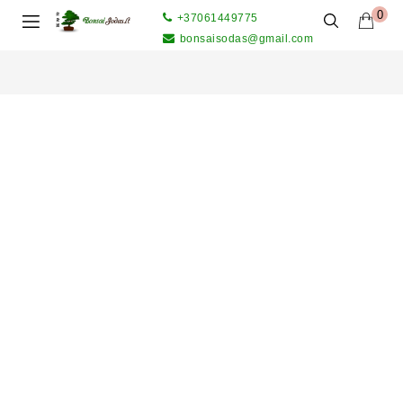
0
+37061449775
bonsaisodas@gmail.com