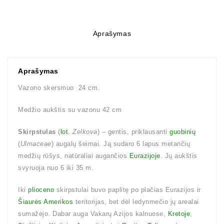
Aprašymas
Aprašymas
Vazono skersmuo 24 cm.
Medžio aukštis su vazonu 42 cm
Skirpstulas
(
lot.
Zelkova
) – gentis, priklausanti
guobinių
(
Ulmaceae
) augalų šeimai. Ją sudaro 6 lapus metančių
medžių rūšys, natūraliai augančios
Eurazijoje
. Jų aukštis
svyruoja nuo 6 iki 35 m.
Iki
plioceno
skirpstulai buvo paplitę po plačias Eurazijos ir
Šiaurės Amerikos
teritorijas, bet dėl ledynmečio jų arealai
sumažėjo. Dabar auga Vakarų Azijos kalnuose,
Kretoje
,