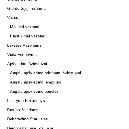
Grunto Sijojimo Sietai
Vazonai
Moliniai vazonai
Plastikiniai vazonai
Lėkštės Vazonams
Viela Formavimui
Apšvietimo šviestuvai
Augalų apšvietimo tvirtinami šviestuvai
Augalų apšvietimo lemputės
Augalų apšvietimo panelės
Laistymo Reikmenys
Pastos žaizdoms
Dekoravimo Statulėlės
Demonstraciniai Staliukai