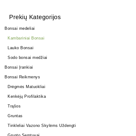
Prekių Kategorijos
Bonsai medeliai
Kambariniai Bonsai
Lauko Bonsai
Sodo bonsai medžiai
Bonsai Įrankiai
Bonsai Reikmenys
Drėgmės Matuokliai
Kenkėjų Profilaktika
Trąšos
Gruntas
Tinkleliai Vazono Skylėms Uždengti
Grunto Semtuvai