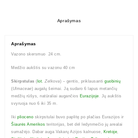
Aprašymas
Aprašymas
Vazono skersmuo 24 cm.
Medžio aukštis su vazonu 40 cm
Skirpstulas
(
lot.
Zelkova
) – gentis, priklausanti
guobinių
(
Ulmaceae
) augalų šeimai. Ją sudaro 6 lapus metančių
medžių rūšys, natūraliai augančios
Eurazijoje
. Jų aukštis
svyruoja nuo 6 iki 35 m.
Iki
plioceno
skirpstulai buvo paplitę po plačias Eurazijos ir
Šiaurės Amerikos
teritorijas, bet dėl ledynmečio jų arealai
sumažėjo. Dabar auga Vakarų Azijos kalnuose,
Kretoje
,