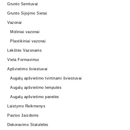
Grunto Semtuvai
Grunto Sijojimo Sietai
Vazonai
Moliniai vazonai
Plastikiniai vazonai
Lėkštės Vazonams
Viela Formavimui
Apšvietimo šviestuvai
Augalų apšvietimo tvirtinami šviestuvai
Augalų apšvietimo lemputės
Augalų apšvietimo panelės
Laistymo Reikmenys
Pastos žaizdoms
Dekoravimo Statulėlės