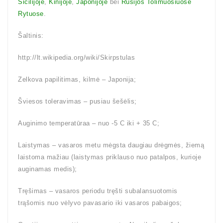
Sicilijoje
,
Kinijoje
,
Japonijoje
bei
Rusijos Tolimuosiuose
Rytuose
.
Šaltinis:
http://lt.wikipedia.org/wiki/Skirpstulas
Zelkova papilitimas, kilmė – Japonija;
Šviesos toleravimas – pusiau šešėlis;
Auginimo temperatūraa – nuo -5 C iki + 35 C;
Laistymas – vasaros metu mėgsta daugiau drėgmės, žiemą
laistoma mažiau (laistymas priklauso nuo patalpos, kurioje
auginamas medis);
Tręšimas – vasaros periodu tręšti subalansuotomis
trąšomis nuo vėlyvo pavasario iki vasaros pabaigos;