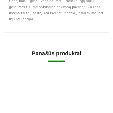
Genėjimas – genėti vasaros metu. Nereikalingų šakų
genėjimas turi būti vykdomas ankstyvą pavasarį. Žaizdas
uštepti žaizdų pasta, kad išvengti medžio ,,Kraujavimo” bei
ligų prevencijai.
Panašūs produktai