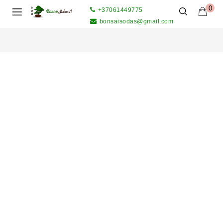
0
+37061449775
bonsaisodas@gmail.com