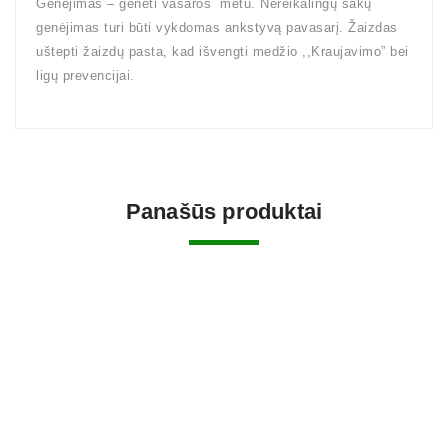
Genėjimas – genėti vasaros metu. Nereikalingų šakų
genėjimas turi būti vykdomas ankstyvą pavasarį. Žaizdas
uštepti žaizdų pasta, kad išvengti medžio ,,Kraujavimo” bei
ligų prevencijai.
Panašūs produktai