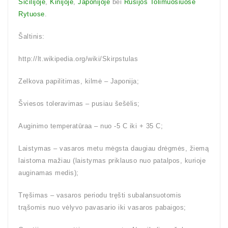
Sicilijoje
,
Kinijoje
,
Japonijoje
bei
Rusijos Tolimuosiuose
Rytuose
.
Šaltinis:
http://lt.wikipedia.org/wiki/Skirpstulas
Zelkova papilitimas, kilmė – Japonija;
Šviesos toleravimas – pusiau šešėlis;
Auginimo temperatūraa – nuo -5 C iki + 35 C;
Laistymas – vasaros metu mėgsta daugiau drėgmės, žiemą
laistoma mažiau (laistymas priklauso nuo patalpos, kurioje
auginamas medis);
Tręšimas – vasaros periodu tręšti subalansuotomis
trąšomis nuo vėlyvo pavasario iki vasaros pabaigos;