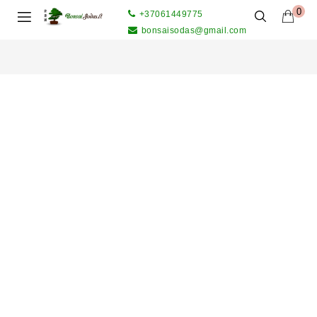
0
+37061449775
bonsaisodas@gmail.com