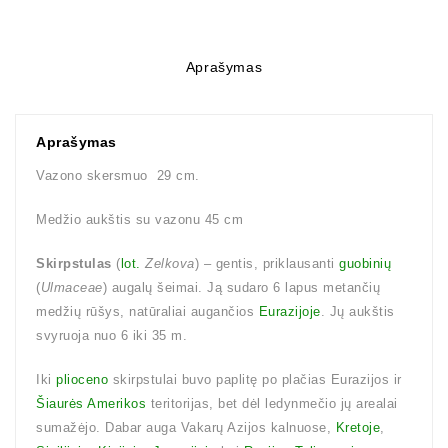
Aprašymas
Aprašymas
Vazono skersmuo 29 cm.
Medžio aukštis su vazonu 45 cm
Skirpstulas
(
lot.
Zelkova
) – gentis, priklausanti
guobinių
(
Ulmaceae
) augalų šeimai. Ją sudaro 6 lapus metančių
medžių rūšys, natūraliai augančios
Eurazijoje
. Jų aukštis
svyruoja nuo 6 iki 35 m.
Iki
plioceno
skirpstulai buvo paplitę po plačias Eurazijos ir
Šiaurės Amerikos
teritorijas, bet dėl ledynmečio jų arealai
sumažėjo. Dabar auga Vakarų Azijos kalnuose,
Kretoje
,