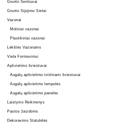
Grunto Semtuvai
Grunto Sijojimo Sietai
Vazonai
Moliniai vazonai
Plastikiniai vazonai
Lėkštės Vazonams
Viela Formavimui
Apšvietimo šviestuvai
Augalų apšvietimo tvirtinami šviestuvai
Augalų apšvietimo lemputės
Augalų apšvietimo panelės
Laistymo Reikmenys
Pastos žaizdoms
Dekoravimo Statulėlės