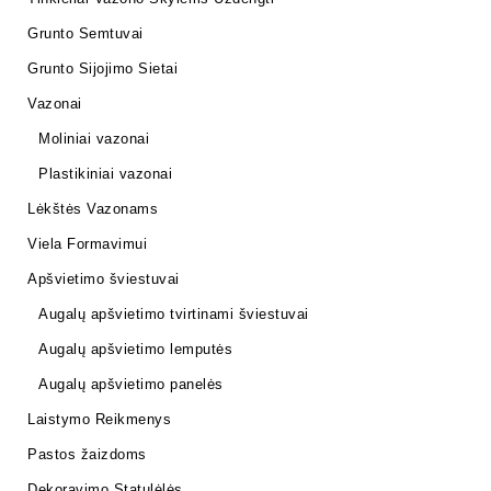
Grunto Semtuvai
Grunto Sijojimo Sietai
Vazonai
Moliniai vazonai
Plastikiniai vazonai
Lėkštės Vazonams
Viela Formavimui
Apšvietimo šviestuvai
Augalų apšvietimo tvirtinami šviestuvai
Augalų apšvietimo lemputės
Augalų apšvietimo panelės
Laistymo Reikmenys
Pastos žaizdoms
Dekoravimo Statulėlės