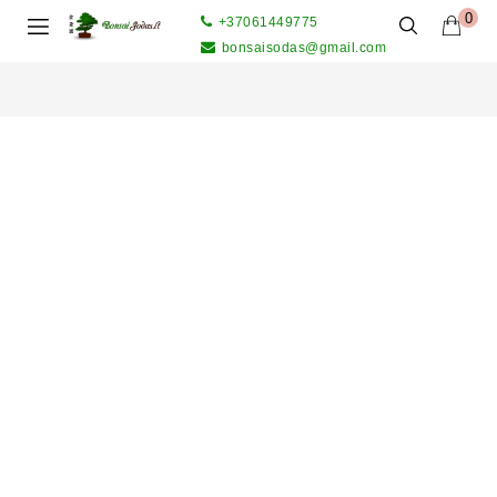
0
+37061449775
bonsaisodas@gmail.com