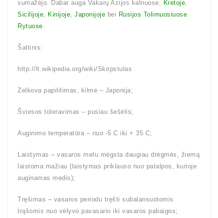
sumažėjo. Dabar auga Vakarų Azijos kalnuose,
Kretoje
,
Sicilijoje
,
Kinijoje
,
Japonijoje
bei
Rusijos Tolimuosiuose
Rytuose
.
Šaltinis:
http://lt.wikipedia.org/wiki/Skirpstulas
Zelkova papilitimas, kilmė – Japonija;
Šviesos toleravimas – pusiau šešėlis;
Auginimo temperatūra – nuo -5 C iki + 35 C;
Laistymas – vasaros metu mėgsta daugiau drėgmės, žiemą
laistoma mažiau (laistymas priklauso nuo patalpos, kurioje
auginamas medis);
Tręšimas – vasaros periodu tręšti subalansuotomis
trąšomis nuo vėlyvo pavasario iki vasaros pabaigos;