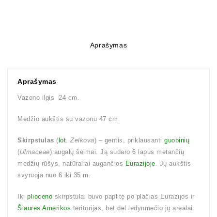
Aprašymas
Aprašymas
Vazono ilgis 24 cm.
Medžio aukštis su vazonu 47 cm
Skirpstulas
(
lot.
Zelkova
) – gentis, priklausanti
guobinių
(
Ulmaceae
) augalų šeimai. Ją sudaro 6 lapus metančių
medžių rūšys, natūraliai augančios
Eurazijoje
. Jų aukštis
svyruoja nuo 6 iki 35 m.
Iki
plioceno
skirpstulai buvo paplitę po plačias Eurazijos ir
Šiaurės Amerikos
teritorijas, bet dėl ledynmečio jų arealai