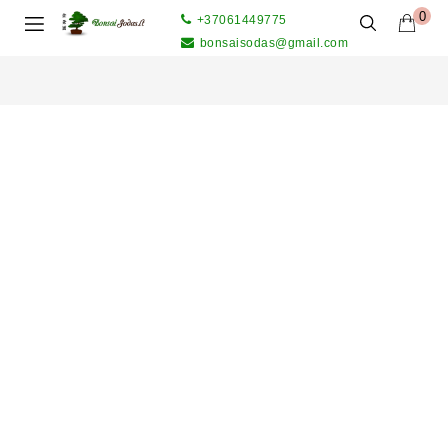
0
+37061449775
bonsaisodas@gmail.com