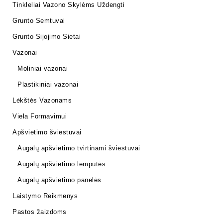
Tinkleliai Vazono Skylėms Uždengti
Grunto Semtuvai
Grunto Sijojimo Sietai
Vazonai
Moliniai vazonai
Plastikiniai vazonai
Lėkštės Vazonams
Viela Formavimui
Apšvietimo šviestuvai
Augalų apšvietimo tvirtinami šviestuvai
Augalų apšvietimo lemputės
Augalų apšvietimo panelės
Laistymo Reikmenys
Pastos žaizdoms