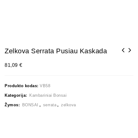
Zelkova Serrata Pusiau Kaskada
81,09
€
Produkto kodas:
VB58
Kategorija:
Kambariniai Bonsai
Žymos:
BONSAI
,
serrata
,
zelkova