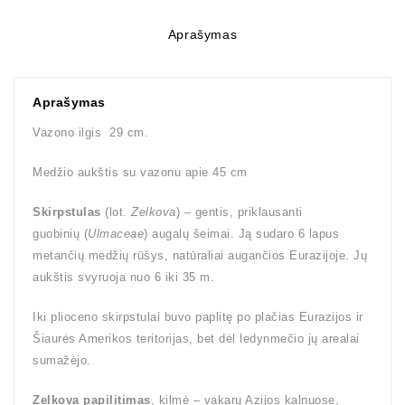
Aprašymas
Aprašymas
Vazono ilgis 29 cm.
Medžio aukštis su vazonu apie 45 cm
Skirpstulas
(lot.
Zelkova
) – gentis, priklausanti
guobinių (
Ulmaceae
) augalų šeimai. Ją sudaro 6 lapus
metančių medžių rūšys, natūraliai augančios Eurazijoje. Jų
aukštis svyruoja nuo 6 iki 35 m.
Iki plioceno skirpstulai buvo paplitę po plačias Eurazijos ir
Šiaurės Amerikos teritorijas, bet dėl ledynmečio jų arealai
sumažėjo.
Zelkova papilitimas
, kilmė – vakarų Azijos kalnuose,