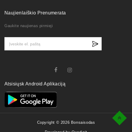
Naujienlaiškio Prenumerata
Gaukite naujienas pirmieji
Atsisiųsk Android Aplikaciją
Top
Copyright © 2026 Bonsaisodas