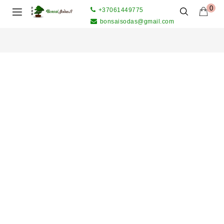
0
+37061449775
bonsaisodas@gmail.com