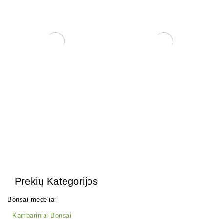
Pincetas/grėbliukas, 210
Tinklelis vazono skylėms
mm
uždengti
20,00
€
0,15
€
Prekių Kategorijos
Bonsai medeliai
Kambariniai Bonsai