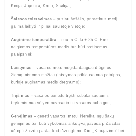
Kinija, Japonija, Kreta, Sicilija ;
Šviesos toleravimas
– pusiau šešėlis, pripratinus medį
galima laikyti ir pilnai saulėtoje vietoje;
Auginimo temperatūra
– nuo -5 C iki + 35 C. Prie
neigiamos temperatūros medis turi būti pratinamas
palaipsniui;
Laistymas
– vasaros metu mėgsta daugiau drėgmės,
žiemą laistoma mažiau (laistymas priklauso nuo patalpos,
kurioje auginamas medis drėgnumo);
Tręšimas
– vasaros periodu tręšti subalansuotomis
trąšomis nuo vėlyvo pavasario iki vasaros pabaigos;
Genėjimas
– genėti vasaros metu. Nereikalingų šakų
genėjimas turi būti vykdomas ankstyvą pavasarį. Žaizdas
uštepti žaizdų pasta, kad išvengti medžio ,,Kraujavimo” bei