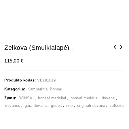
Zelkova (smulkialapė) .
115,00
€
Produkto kodas:
VB191019
Kategorija:
Kambariniai Bonsai
Žymų:
BONSAI
,
bonsai medeliai
,
bonsai medelis
,
dovana
,
dovanos
,
gera dovana
,
guoba
,
nire
,
originali dovana
,
zelkova