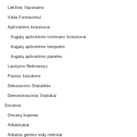
Lėkštės Vazonams
Viela Formavimui
Apšvietimo šviestuvai
Augalų apšvietimo tvirtinami šviestuvai
Augalų apšvietimo lemputės
Augalų apšvietimo panelės
Laistymo Reikmenys
Pastos žaizdoms
Dekoravimo Statulėlės
Demonstraciniai Staliukai
Dovanos
Dovanų kuponai
Arbatinukai
Arbatos gėrimo indų rinkiniai