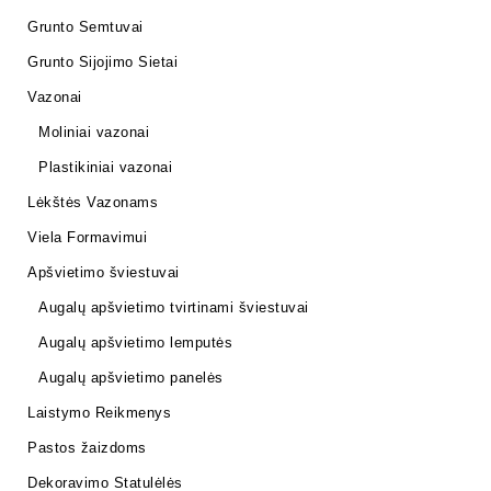
Grunto Semtuvai
Grunto Sijojimo Sietai
Vazonai
Moliniai vazonai
Plastikiniai vazonai
Lėkštės Vazonams
Viela Formavimui
Apšvietimo šviestuvai
Augalų apšvietimo tvirtinami šviestuvai
Augalų apšvietimo lemputės
Augalų apšvietimo panelės
Laistymo Reikmenys
Pastos žaizdoms
Dekoravimo Statulėlės