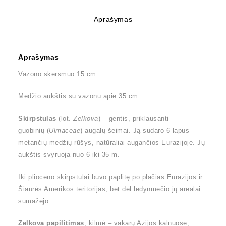
Aprašymas
Aprašymas
Vazono skersmuo 15 cm.
Medžio aukštis su vazonu apie 35 cm
Skirpstulas
(lot.
Zelkova
) – gentis, priklausanti
guobinių (
Ulmaceae
) augalų šeimai. Ją sudaro 6 lapus
metančių medžių rūšys, natūraliai augančios Eurazijoje. Jų
aukštis svyruoja nuo 6 iki 35 m.
Iki plioceno skirpstulai buvo paplitę po plačias Eurazijos ir
Šiaurės Amerikos teritorijas, bet dėl ledynmečio jų arealai
sumažėjo.
Zelkova papilitimas
, kilmė – vakarų Azijos kalnuose,