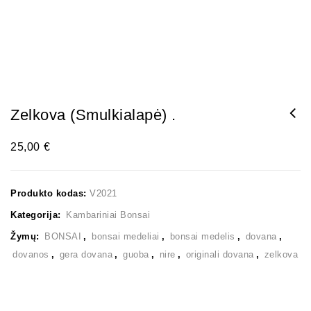
Zelkova (smulkialapė) .
25,00
€
Produkto kodas:
V2021
Kategorija:
Kambariniai Bonsai
Žymų:
BONSAI
,
bonsai medeliai
,
bonsai medelis
,
dovana
,
dovanos
,
gera dovana
,
guoba
,
nire
,
originali dovana
,
zelkova