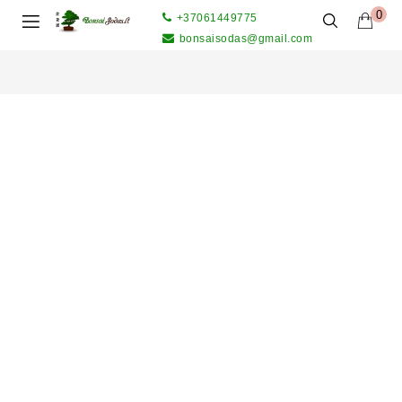
0
+37061449775
bonsaisodas@gmail.com