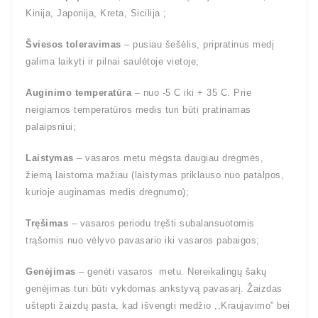
Kinija, Japonija, Kreta, Sicilija ;
Šviesos toleravimas
– pusiau šešėlis, pripratinus medį
galima laikyti ir pilnai saulėtoje vietoje;
Auginimo temperatūra
– nuo -5 C iki + 35 C. Prie
neigiamos temperatūros medis turi būti pratinamas
palaipsniui;
Laistymas
– vasaros metu mėgsta daugiau drėgmės,
žiemą laistoma mažiau (laistymas priklauso nuo patalpos,
kurioje auginamas medis drėgnumo);
Tręšimas
– vasaros periodu tręšti subalansuotomis
trąšomis nuo vėlyvo pavasario iki vasaros pabaigos;
Genėjimas
– genėti vasaros metu. Nereikalingų šakų
genėjimas turi būti vykdomas ankstyvą pavasarį. Žaizdas
uštepti žaizdų pasta, kad išvengti medžio ,,Kraujavimo” bei