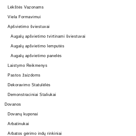
Lėkštės Vazonams
Viela Formavimui
Apšvietimo šviestuvai
Augalų apšvietimo tvirtinami šviestuvai
Augalų apšvietimo lemputės
Augalų apšvietimo panelės
Laistymo Reikmenys
Pastos žaizdoms
Dekoravimo Statulėlės
Demonstraciniai Staliukai
Dovanos
Dovanų kuponai
Arbatinukai
Arbatos gėrimo indų rinkiniai