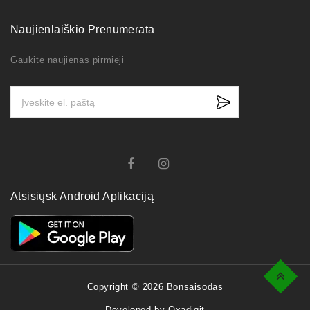
Naujienlaiškio Prenumerata
Gaukite naujienas pirmieji
Atsisiųsk Android Aplikaciją
Top
Copyright © 2026 Bonsaisodas
Developed by Oxadigit