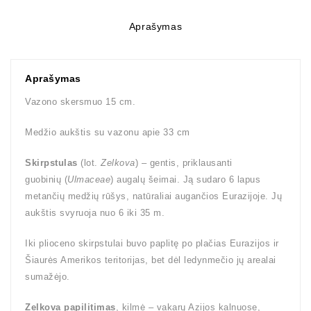
Aprašymas
Aprašymas
Vazono skersmuo 15 cm.
Medžio aukštis su vazonu apie 33 cm
Skirpstulas
(lot.
Zelkova
) – gentis, priklausanti
guobinių (
Ulmaceae
) augalų šeimai. Ją sudaro 6 lapus
metančių medžių rūšys, natūraliai augančios Eurazijoje. Jų
aukštis svyruoja nuo 6 iki 35 m.
Iki plioceno skirpstulai buvo paplitę po plačias Eurazijos ir
Šiaurės Amerikos teritorijas, bet dėl ledynmečio jų arealai
sumažėjo.
Zelkova papilitimas
, kilmė – vakarų Azijos kalnuose,