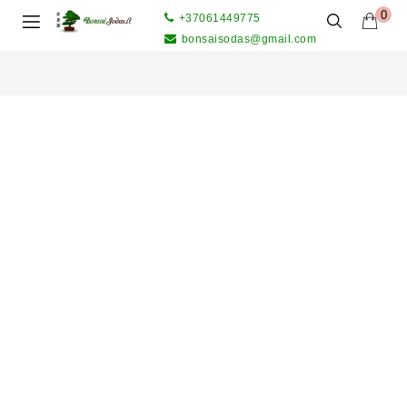
0
+37061449775
bonsaisodas@gmail.com