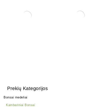
Trąšos bonsai medeliams
Ficus Retusa
12,00
€
130,00
€
Prekių Kategorijos
Bonsai medeliai
Kambariniai Bonsai