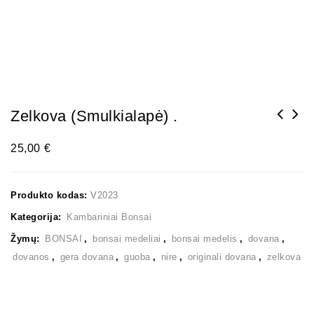
Zelkova (smulkialapė) .
25,00
€
Produkto kodas:
V2023
Kategorija:
Kambariniai Bonsai
Žymų:
BONSAI
,
bonsai medeliai
,
bonsai medelis
,
dovana
,
dovanos
,
gera dovana
,
guoba
,
nire
,
originali dovana
,
zelkova