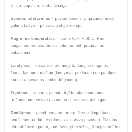
Kinija, Japonija, Kreta, Sicilija ;
Šviesos toleravimas
– pusiau šešėlis, pripratinus medį
galima laikyti ir pilnai saulėtoje vietoje;
Auginimo temperatūra
– nuo -5 C iki + 35 C. Prie
neigiamos temperatūros medis turi būti pratinamas
palaipsniui;
Laistymas
– vasaros metu mėgsta daugiau drėgmės,
žiemą laistoma mažiau (laistymas priklauso nuo patalpos,
kurioje auginamas medis drėgnumo);
Tręšimas
– vasaros periodu tręšti subalansuotomis
trąšomis nuo vėlyvo pavasario iki vasaros pabaigos;
Genėjimas
– genėti vasaros metu. Nereikalingų šakų
genėjimas turi būti vykdomas ankstyvą pavasarį. Žaizdas
uštepti žaizdų pasta, kad išvengti medžio ,,Kraujavimo” bei