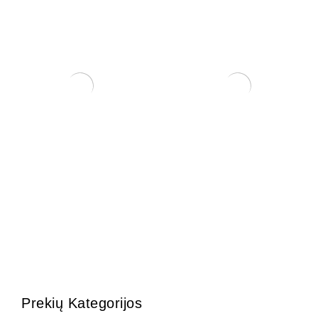
Trąšos Nutribonsai +eco
Zanthoxylum Piperitium
17,00
€
250,00
€
Prekių Kategorijos