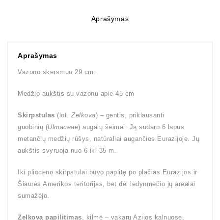
Aprašymas
Aprašymas
Vazono skersmuo 29 cm.
Medžio aukštis su vazonu apie 45 cm
Skirpstulas
(lot.
Zelkova
) – gentis, priklausanti
guobinių (
Ulmaceae
) augalų šeimai. Ją sudaro 6 lapus
metančių medžių rūšys, natūraliai augančios Eurazijoje. Jų
aukštis svyruoja nuo 6 iki 35 m.
Iki plioceno skirpstulai buvo paplitę po plačias Eurazijos ir
Šiaurės Amerikos teritorijas, bet dėl ledynmečio jų arealai
sumažėjo.
Zelkova papilitimas
, kilmė – vakarų Azijos kalnuose,