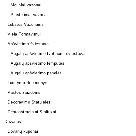
Moliniai vazonai
Plastikiniai vazonai
Lėkštės Vazonams
Viela Formavimui
Apšvietimo šviestuvai
Augalų apšvietimo tvirtinami šviestuvai
Augalų apšvietimo lemputės
Augalų apšvietimo panelės
Laistymo Reikmenys
Pastos žaizdoms
Dekoravimo Statulėlės
Demonstraciniai Staliukai
Dovanos
Dovanų kuponai