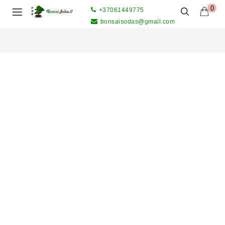
0
+37061449775
bonsaisodas@gmail.com