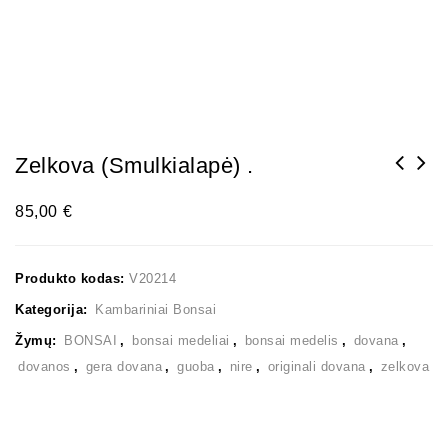
Zelkova (smulkialapė) .
85,00
€
Produkto kodas:
V20214
Kategorija:
Kambariniai Bonsai
Žymų:
BONSAI
,
bonsai medeliai
,
bonsai medelis
,
dovana
,
dovanos
,
gera dovana
,
guoba
,
nire
,
originali dovana
,
zelkova