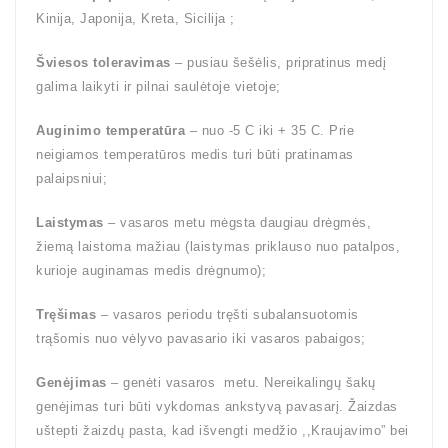
Kinija, Japonija, Kreta, Sicilija ;
Šviesos toleravimas
– pusiau šešėlis, pripratinus medį
galima laikyti ir pilnai saulėtoje vietoje;
Auginimo temperatūra
– nuo -5 C iki + 35 C. Prie
neigiamos temperatūros medis turi būti pratinamas
palaipsniui;
Laistymas
– vasaros metu mėgsta daugiau drėgmės,
žiemą laistoma mažiau (laistymas priklauso nuo patalpos,
kurioje auginamas medis drėgnumo);
Tręšimas
– vasaros periodu tręšti subalansuotomis
trąšomis nuo vėlyvo pavasario iki vasaros pabaigos;
Genėjimas
– genėti vasaros metu. Nereikalingų šakų
genėjimas turi būti vykdomas ankstyvą pavasarį. Žaizdas
uštepti žaizdų pasta, kad išvengti medžio ,,Kraujavimo” bei