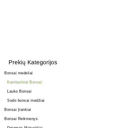
12,00
€
100,00
€
Prekių Kategorijos
Bonsai medeliai
Kambariniai Bonsai
Lauko Bonsai
Sodo bonsai medžiai
Bonsai Įrankiai
Bonsai Reikmenys
Drėgmės Matuokliai