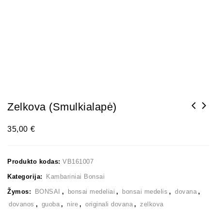
Zelkova (smulkialapė)
35,00
€
Produkto kodas:
VB161007
Kategorija:
Kambariniai Bonsai
Žymos:
BONSAI
,
bonsai medeliai
,
bonsai medelis
,
dovana
,
dovanos
,
guoba
,
nire
,
originali dovana
,
zelkova