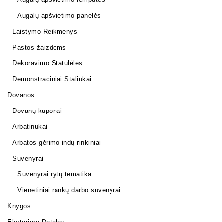
Augalų apšvietimo panelės
Laistymo Reikmenys
Pastos žaizdoms
Dekoravimo Statulėlės
Demonstraciniai Staliukai
Dovanos
Dovanų kuponai
Arbatinukai
Arbatos gėrimo indų rinkiniai
Suvenyrai
Suvenyrai rytų tematika
Vienetiniai rankų darbo suvenyrai
Knygos
Eksterjero Detalės