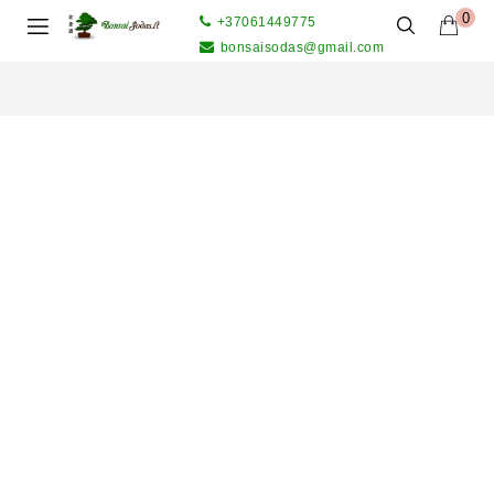
0
+37061449775
bonsaisodas@gmail.com