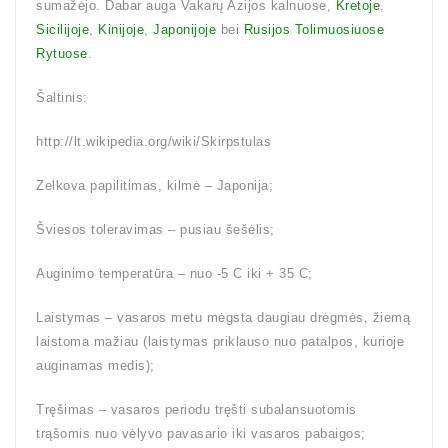
sumažėjo. Dabar auga Vakarų Azijos kalnuose,
Kretoje
,
Sicilijoje
,
Kinijoje
,
Japonijoje
bei
Rusijos Tolimuosiuose
Rytuose
.
Šaltinis:
http://lt.wikipedia.org/wiki/Skirpstulas
Zelkova papilitimas, kilmė – Japonija;
Šviesos toleravimas – pusiau šešėlis;
Auginimo temperatūra – nuo -5 C iki + 35 C;
Laistymas – vasaros metu mėgsta daugiau drėgmės, žiemą
laistoma mažiau (laistymas priklauso nuo patalpos, kurioje
auginamas medis);
Tręšimas – vasaros periodu tręšti subalansuotomis
trąšomis nuo vėlyvo pavasario iki vasaros pabaigos;