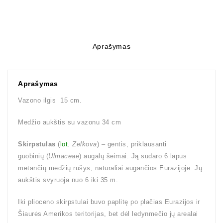
Aprašymas
Aprašymas
Vazono ilgis 15 cm.
Medžio aukštis su vazonu 34 cm
Skirpstulas
(
lot.
Zelkova
) – gentis, priklausanti
guobinių (
Ulmaceae
) augalų šeimai. Ją sudaro 6 lapus
metančių medžių rūšys, natūraliai augančios Eurazijoje. Jų
aukštis svyruoja nuo 6 iki 35 m.
Iki plioceno skirpstulai buvo paplitę po plačias Eurazijos ir
Šiaurės Amerikos teritorijas, bet dėl ledynmečio jų arealai