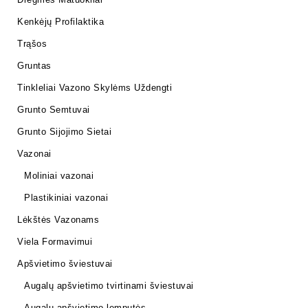
Kenkėjų Profilaktika
Trąšos
Gruntas
Tinkleliai Vazono Skylėms Uždengti
Grunto Semtuvai
Grunto Sijojimo Sietai
Vazonai
Moliniai vazonai
Plastikiniai vazonai
Lėkštės Vazonams
Viela Formavimui
Apšvietimo šviestuvai
Augalų apšvietimo tvirtinami šviestuvai
Augalų apšvietimo lemputės