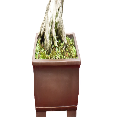
Šakų form
22,00
€