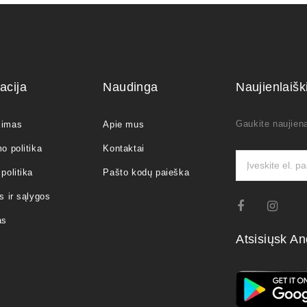
acija
Naudinga
Naujienlaiš
Gaukite naujiena
jimas
Apie mus
o politika
Kontaktai
politika
Pašto kodų paieška
s ir sąlygos
as
Atsisiųsk An