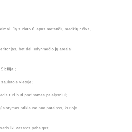
šeimai. Ją sudaro 6 lapus metančių medžių rūšys,
eritorijas, bet dėl ledynmečio jų arealai
Sicilija ;
 saulėtoje vietoje;
dis turi būti pratinamas palaipsniui;
aistymas priklauso nuo patalpos, kurioje
ario iki vasaros pabaigos;