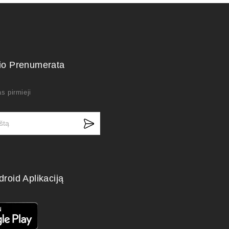
kio Prenumerata
s pirmieji
droid Aplikaciją