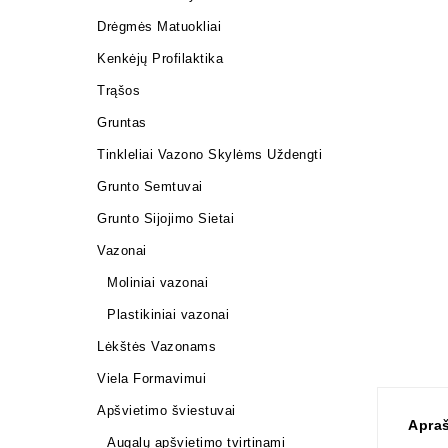
Drėgmės Matuokliai
Kenkėjų Profilaktika
Trąšos
Gruntas
Tinkleliai Vazono Skylėms Uždengti
Grunto Semtuvai
Grunto Sijojimo Sietai
Vazonai
Moliniai vazonai
Plastikiniai vazonai
Lėkštės Vazonams
Viela Formavimui
Apšvietimo šviestuvai
Apra
Augalų apšvietimo tvirtinami