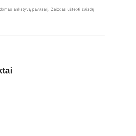
kdomas ankstyvą pavasarį. Žaizdas uštepti žaizdų
tai