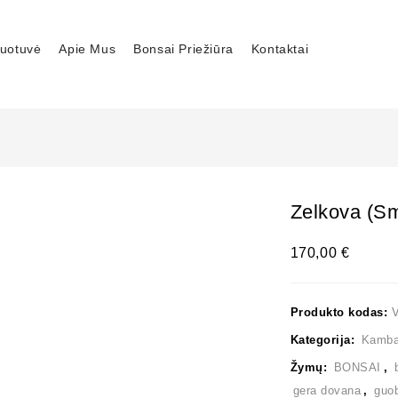
uotuvė
Apie Mus
Bonsai Priežiūra
Kontaktai
Zelkova (sm
170,00
€
Produkto kodas:
Kategorija:
Kambar
Žymų:
BONSAI
,
gera dovana
,
guo