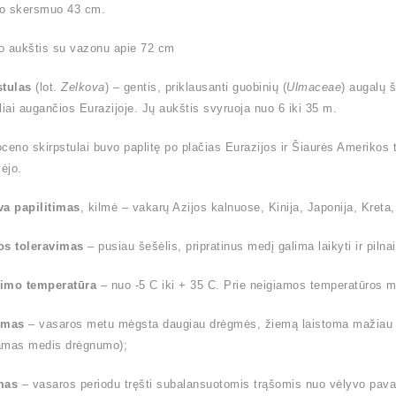
o skersmuo 43 cm.
o aukštis su vazonu apie 72 cm
stulas
(lot.
Zelkova
) – gentis, priklausanti guobinių (
Ulmaceae
) augalų 
liai augančios Eurazijoje. Jų aukštis svyruoja nuo 6 iki 35 m.
ioceno skirpstulai buvo paplitę po plačias Eurazijos ir Šiaurės Amerikos t
ėjo.
va papilitimas
, kilmė – vakarų Azijos kalnuose, Kinija, Japonija, Kreta, 
os toleravimas
– pusiau šešėlis, pripratinus medį galima laikyti ir pilnai
imo temperatūra
– nuo -5 C iki + 35 C. Prie neigiamos temperatūros me
ymas
– vasaros metu mėgsta daugiau drėgmės, žiemą laistoma mažiau (l
amas medis drėgnumo);
mas
– vasaros periodu tręšti subalansuotomis trąšomis nuo vėlyvo pavas