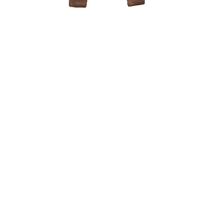
Grunto se
35,00
€