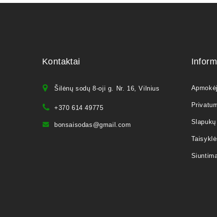
Kontaktai
Inform
Apmokė
Šilėnų sodų 8-oji g. Nr. 16, Vilnius
Privatum
+370 614 49775
Slapukų 
bonsaisodas@gmail.com
Taisyklė
Siuntim