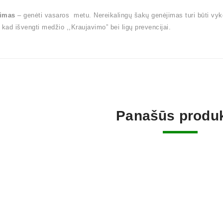
imas
– genėti vasaros metu. Nereikalingų šakų genėjimas turi būti vy
 kad išvengti medžio ,,Kraujavimo” bei ligų prevencijai.
Panašūs produk