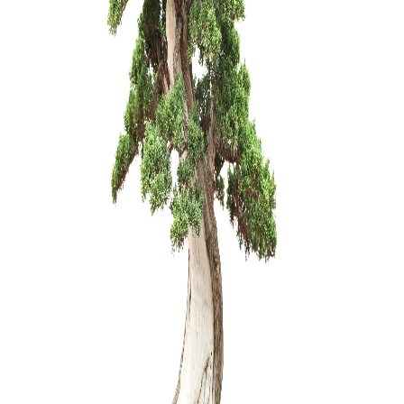
Zanthoxyl
250,00
€