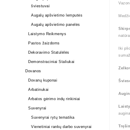
Vazon
šviestuvai
Augalų apšvietimo lemputės
Medži
Augalų apšvietimo panelės
Skirp
Laistymo Reikmenys
natūra
Pastos žaizdoms
Iki pl
Dekoravimo Statulėlės
sumaž
Demonstraciniai Staliukai
Zelko
Dovanos
Dovanų kuponai
Švies
Arbatinukai
Augin
Arbatos gėrimo indų rinkiniai
Laist
Suvenyrai
augin
Suvenyrai rytų tematika
Tręši
Vienetiniai rankų darbo suvenyrai