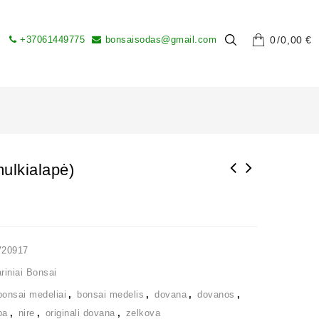
+37061449775
bonsaisodas@gmail.com
0
0,00
€
ulkialapė)
V20917
iniai Bonsai
bonsai medeliai
,
bonsai medelis
,
dovana
,
dovanos
,
ba
,
nire
,
originali dovana
,
zelkova