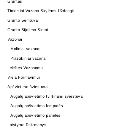
Gruntas
Tinkleliai Vazono Skylėms Uždengti
Grunto Semtuvai
Grunto Sijojimo Sietai
Vazonai
Moliniai vazonai
Plastikiniai vazonai
Lėkštės Vazonams
Viela Formavimui
Apšvietimo šviestuvai
Augalų apšvietimo tvirtinami šviestuvai
Augalų apšvietimo lemputės
Augalų apšvietimo panelės
Laistymo Reikmenys