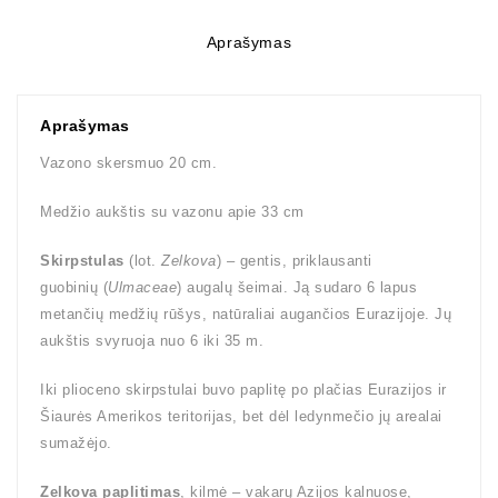
Aprašymas
Aprašymas
Vazono skersmuo 20 cm.
Medžio aukštis su vazonu apie 33 cm
Skirpstulas
(lot.
Zelkova
) – gentis, priklausanti
guobinių (
Ulmaceae
) augalų šeimai. Ją sudaro 6 lapus
metančių medžių rūšys, natūraliai augančios Eurazijoje. Jų
aukštis svyruoja nuo 6 iki 35 m.
Iki plioceno skirpstulai buvo paplitę po plačias Eurazijos ir
Šiaurės Amerikos teritorijas, bet dėl ledynmečio jų arealai
sumažėjo.
Zelkova paplitimas
, kilmė – vakarų Azijos kalnuose,