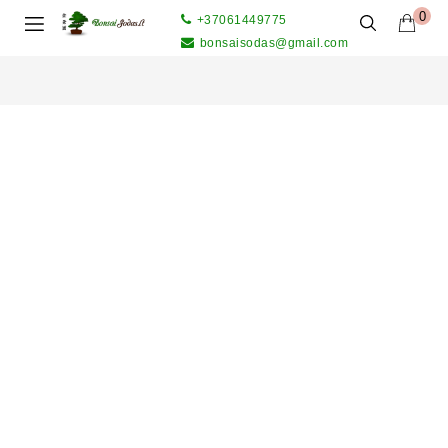
0
+37061449775
bonsaisodas@gmail.com