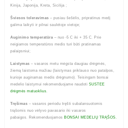
Kinija, Japonija, Kreta, Sicilija ;
Šviesos toleravimas
– pusiau šešėlis, pripratinus medį
galima laikyti ir pilnai saulėtoje vietoje;
Auginimo temperatūra
– nuo -5 C iki + 35 C. Prie
neigiamos temperatūros medis turi būti pratinamas
palaipsniui;
Laistymas
– vasaros metu mėgsta daugiau drėgmės,
žiemą laistoma mažiau (laistymas priklauso nuo patalpos,
kurioje auginamas medis drėgnumo). Teisingam bonsai
medelio laistymui rekomenduojame naudoti
SUSTEE
drėgmės matuoklius.
Tręšimas
– vasaros periodu tręšti subalansuotomis
trąšomis nuo vėlyvo pavasario iki vasaros
pabaigos. Rekomenduojamos
BONSAI MEDELIŲ TRĄŠOS.