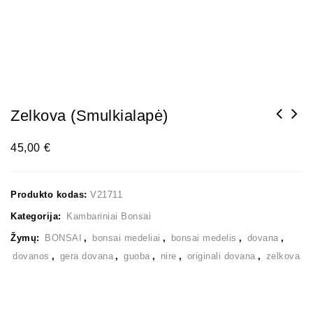
Zelkova (smulkialapė)
45,00
€
Produkto kodas:
V21711
Kategorija:
Kambariniai Bonsai
Žymų:
BONSAI
,
bonsai medeliai
,
bonsai medelis
,
dovana
,
dovanos
,
gera dovana
,
guoba
,
nire
,
originali dovana
,
zelkova