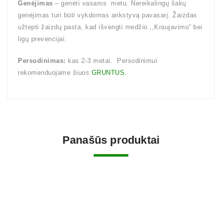
Genėjimas
– genėti vasaros metu. Nereikalingų šakų
genėjimas turi būti vykdomas ankstyvą pavasarį. Žaizdas
užtepti žaizdų pasta, kad išvengti medžio ,,Kraujavimo” bei
ligų prevencijai.
Persodinimas:
kas 2-3 metai. Persodinimui
rekomenduojame šiuos
GRUNTUS.
Panašūs produktai