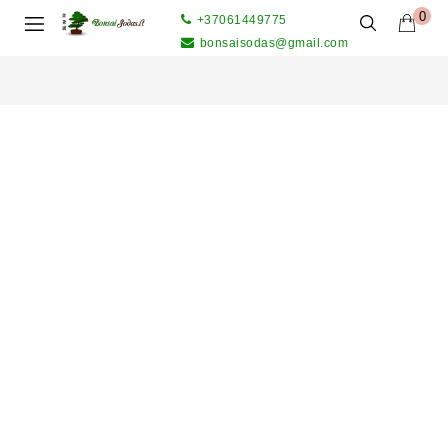
0
+37061449775
bonsaisodas@gmail.com