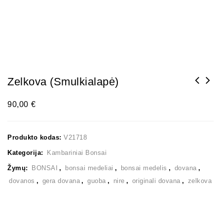
Zelkova (smulkialapė)
90,00
€
Produkto kodas:
V21718
Kategorija:
Kambariniai Bonsai
Žymų:
BONSAI
,
bonsai medeliai
,
bonsai medelis
,
dovana
,
dovanos
,
gera dovana
,
guoba
,
nire
,
originali dovana
,
zelkova