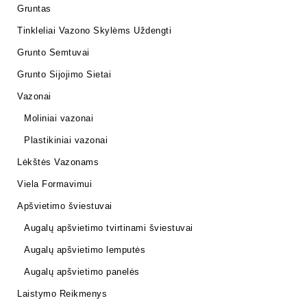
Gruntas
Tinkleliai Vazono Skylėms Uždengti
Grunto Semtuvai
Grunto Sijojimo Sietai
Vazonai
Moliniai vazonai
Plastikiniai vazonai
Lėkštės Vazonams
Viela Formavimui
Apšvietimo šviestuvai
Augalų apšvietimo tvirtinami šviestuvai
Augalų apšvietimo lemputės
Augalų apšvietimo panelės
Laistymo Reikmenys