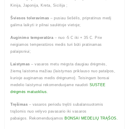
Kinija, Japonija, Kreta, Sicilija ;
Šviesos toleravimas
– pusiau šešėlis, pripratinus medį
galima laikyti ir pilnai saulėtoje vietoje;
Auginimo temperatūra
– nuo -5 C iki + 35 C. Prie
neigiamos temperatūros medis turi būti pratinamas
palaipsniui;
Laistymas
– vasaros metu mėgsta daugiau drėgmės,
žiemą laistoma mažiau (laistymas priklauso nuo patalpos,
kurioje auginamas medis drėgnumo). Teisingam bonsai
medelio laistymui rekomenduojame naudoti
SUSTEE
drėgmės matuoklius.
Tręšimas
– vasaros periodu tręšti subalansuotomis
trąšomis nuo vėlyvo pavasario iki vasaros
pabaigos. Rekomenduojamos
BONSAI MEDELIŲ TRĄŠOS.