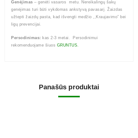
Genėjimas
– genėti vasaros metu. Nereikalingų šakų
genėjimas turi būti vykdomas ankstyvą pavasarį. Žaizdas
užtepti žaizdų pasta, kad išvengti medžio ,,Kraujavimo” bei
ligų prevencijai.
Persodinimas:
kas 2-3 metai. Persodinimui
rekomenduojame šiuos
GRUNTUS.
Panašūs produktai