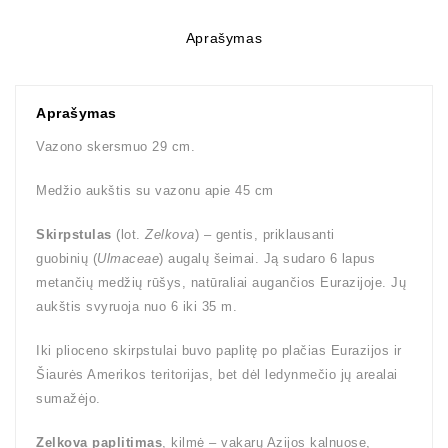
Aprašymas
Aprašymas
Vazono skersmuo 29 cm.
Medžio aukštis su vazonu apie 45 cm
Skirpstulas
(lot.
Zelkova
) – gentis, priklausanti
guobinių (
Ulmaceae
) augalų šeimai. Ją sudaro 6 lapus
metančių medžių rūšys, natūraliai augančios Eurazijoje. Jų
aukštis svyruoja nuo 6 iki 35 m.
Iki plioceno skirpstulai buvo paplitę po plačias Eurazijos ir
Šiaurės Amerikos teritorijas, bet dėl ledynmečio jų arealai
sumažėjo.
Zelkova paplitimas
, kilmė – vakarų Azijos kalnuose,