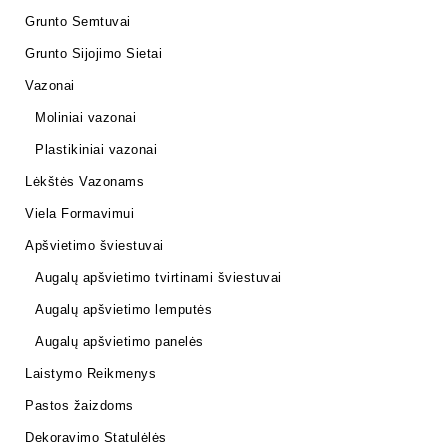
Grunto Semtuvai
Grunto Sijojimo Sietai
Vazonai
Moliniai vazonai
Plastikiniai vazonai
Lėkštės Vazonams
Viela Formavimui
Apšvietimo šviestuvai
Augalų apšvietimo tvirtinami šviestuvai
Augalų apšvietimo lemputės
Augalų apšvietimo panelės
Laistymo Reikmenys
Pastos žaizdoms
Dekoravimo Statulėlės