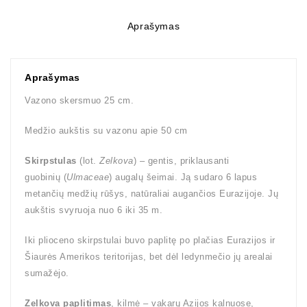
Aprašymas
Aprašymas
Vazono skersmuo 25 cm.
Medžio aukštis su vazonu apie 50 cm
Skirpstulas
(lot.
Zelkova
) – gentis, priklausanti
guobinių (
Ulmaceae
) augalų šeimai. Ją sudaro 6 lapus
metančių medžių rūšys, natūraliai augančios Eurazijoje. Jų
aukštis svyruoja nuo 6 iki 35 m.
Iki plioceno skirpstulai buvo paplitę po plačias Eurazijos ir
Šiaurės Amerikos teritorijas, bet dėl ledynmečio jų arealai
sumažėjo.
Zelkova paplitimas
, kilmė – vakarų Azijos kalnuose,