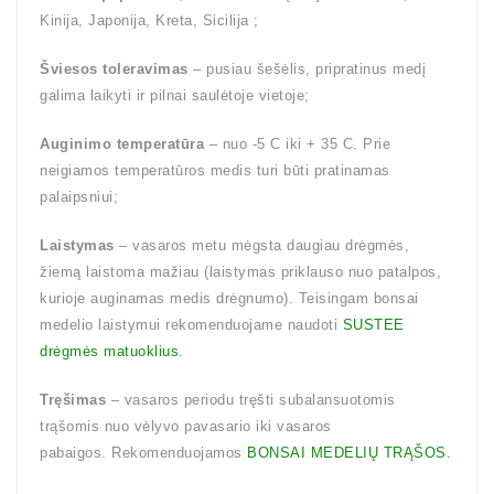
Kinija, Japonija, Kreta, Sicilija ;
Šviesos toleravimas
– pusiau šešėlis, pripratinus medį
galima laikyti ir pilnai saulėtoje vietoje;
Auginimo temperatūra
– nuo -5 C iki + 35 C. Prie
neigiamos temperatūros medis turi būti pratinamas
palaipsniui;
Laistymas
– vasaros metu mėgsta daugiau drėgmės,
žiemą laistoma mažiau (laistymas priklauso nuo patalpos,
kurioje auginamas medis drėgnumo). Teisingam bonsai
medelio laistymui rekomenduojame naudoti
SUSTEE
drėgmės matuoklius.
Tręšimas
– vasaros periodu tręšti subalansuotomis
trąšomis nuo vėlyvo pavasario iki vasaros
pabaigos. Rekomenduojamos
BONSAI MEDELIŲ TRĄŠOS.