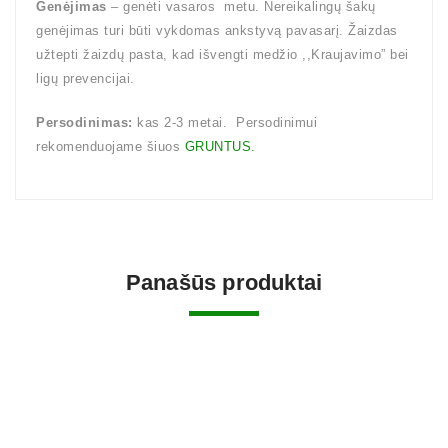
Genėjimas
– genėti vasaros metu. Nereikalingų šakų
genėjimas turi būti vykdomas ankstyvą pavasarį. Žaizdas
užtepti žaizdų pasta, kad išvengti medžio ,,Kraujavimo” bei
ligų prevencijai.
Persodinimas:
kas 2-3 metai. Persodinimui
rekomenduojame šiuos
GRUNTUS.
Panašūs produktai