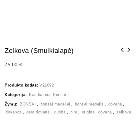
Zelkova (smulkialapė)
75,00
€
Produkto kodas:
V21092
Kategorija:
Kambariniai Bonsai
Žymų:
BONSAI
,
bonsai medeliai
,
bonsai medelis
,
dovana
,
dovanos
,
gera dovana
,
guoba
,
nire
,
originali dovana
,
zelkova