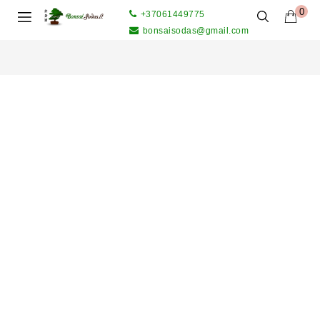
0
+37061449775
bonsaisodas@gmail.com