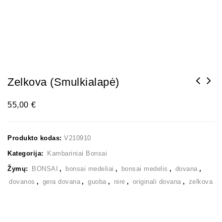
Zelkova (smulkialapė)
55,00
€
Produkto kodas:
V210910
Kategorija:
Kambariniai Bonsai
Žymų:
BONSAI
,
bonsai medeliai
,
bonsai medelis
,
dovana
,
dovanos
,
gera dovana
,
guoba
,
nire
,
originali dovana
,
zelkova