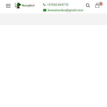
0
+37061449775
bonsaisodas@gmail.com