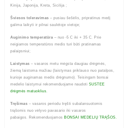
Kinija, Japonija, Kreta, Sicilija ;
Šviesos toleravimas
– pusiau šešėlis, pripratinus medį
galima laikyti ir pilnai saulėtoje vietoje;
Auginimo temperatūra
– nuo -5 C iki + 35 C. Prie
neigiamos temperatūros medis turi būti pratinamas
palaipsniui;
Laistymas
– vasaros metu mėgsta daugiau drėgmės,
žiemą laistoma mažiau (laistymas priklauso nuo patalpos,
kurioje auginamas medis drėgnumo). Teisingam bonsai
medelio laistymui rekomenduojame naudoti
SUSTEE
drėgmės matuoklius.
Tręšimas
– vasaros periodu tręšti subalansuotomis
trąšomis nuo vėlyvo pavasario iki vasaros
pabaigos. Rekomenduojamos
BONSAI MEDELIŲ TRĄŠOS.