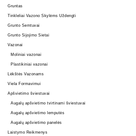
Gruntas
Tinkleliai Vazono Skylėms Uždengti
Grunto Semtuvai
Grunto Sijojimo Sietai
Vazonai
Moliniai vazonai
Plastikiniai vazonai
Lėkštės Vazonams
Viela Formavimui
Apšvietimo šviestuvai
Augalų apšvietimo tvirtinami šviestuvai
Augalų apšvietimo lemputės
Augalų apšvietimo panelės
Laistymo Reikmenys