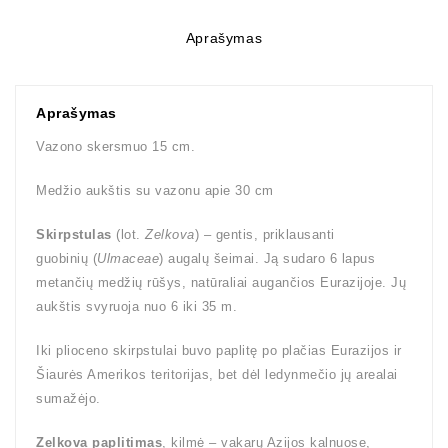
Aprašymas
Aprašymas
Vazono skersmuo 15 cm.
Medžio aukštis su vazonu apie 30 cm
Skirpstulas
(lot.
Zelkova
) – gentis, priklausanti
guobinių (
Ulmaceae
) augalų šeimai. Ją sudaro 6 lapus
metančių medžių rūšys, natūraliai augančios Eurazijoje. Jų
aukštis svyruoja nuo 6 iki 35 m.
Iki plioceno skirpstulai buvo paplitę po plačias Eurazijos ir
Šiaurės Amerikos teritorijas, bet dėl ledynmečio jų arealai
sumažėjo.
Zelkova paplitimas
, kilmė – vakarų Azijos kalnuose,