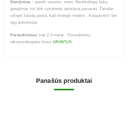
Genėjimas
– genėti vasaros metu. Nereikalingų šakų
genėjimas turi būti vykdomas ankstyvą pavasarį. Žaizdas
užtepti žaizdų pasta, kad išvengti medžio ,,Kraujavimo” bei
ligų prevencijai.
Persodinimas:
kas 2-3 metai. Persodinimui
rekomenduojame šiuos
GRUNTUS.
Panašūs produktai