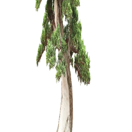
Ficus Ret
130,00
€