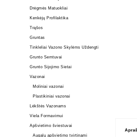
Drėgmės Matuokliai
Kenkėjų Profilaktika
Trąšos
Gruntas
Tinkleliai Vazono Skylėms Uždengti
Grunto Semtuvai
Grunto Sijojimo Sietai
Vazonai
Moliniai vazonai
Plastikiniai vazonai
Lėkštės Vazonams
Viela Formavimui
Apšvietimo šviestuvai
Apra
Augalų apšvietimo tvirtinami