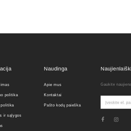
acija
Naudinga
Naujienlaiš
Gaukite naujiena
jimas
Apie mus
o politika
Kontaktai
politika
Pašto kodų paieška
s ir sąlygos
as