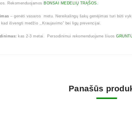
gos. Rekomenduojamos
BONSAI MEDELIŲ TRĄŠOS.
imas
– genėti vasaros metu. Nereikalingų šakų genėjimas turi būti vy
 kad išvengti medžio ,,Kraujavimo” bei ligų prevencijai.
dinimas:
kas 2-3 metai. Persodinimui rekomenduojame šiuos
GRUNTU
Panašūs produk