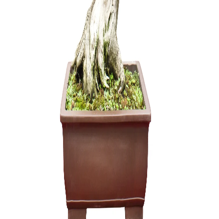
ŽALIASIS 
muilas (1 
6,00
€