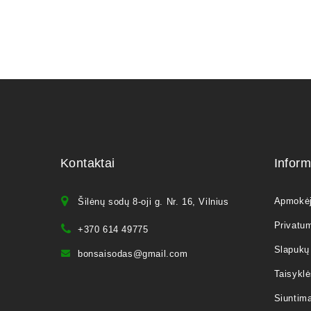
Kontaktai
Inform
Apmokė
Šilėnų sodų 8-oji g. Nr. 16, Vilnius
Privatum
+370 614 49775
Slapukų 
bonsaisodas@gmail.com
Taisyklė
Siuntim