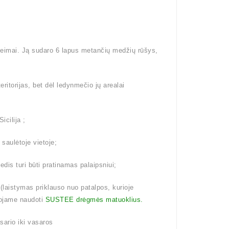
šeimai. Ją sudaro 6 lapus metančių medžių rūšys,
eritorijas, bet dėl ledynmečio jų arealai
icilija ;
 saulėtoje vietoje;
dis turi būti pratinamas palaipsniui;
aistymas priklauso nuo patalpos, kurioje
ojame naudoti
SUSTEE drėgmės matuoklius.
ario iki vasaros