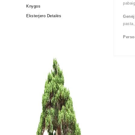
pabai
Knygos
Eksterjero Detalės
Genėj
pasta,
Perso