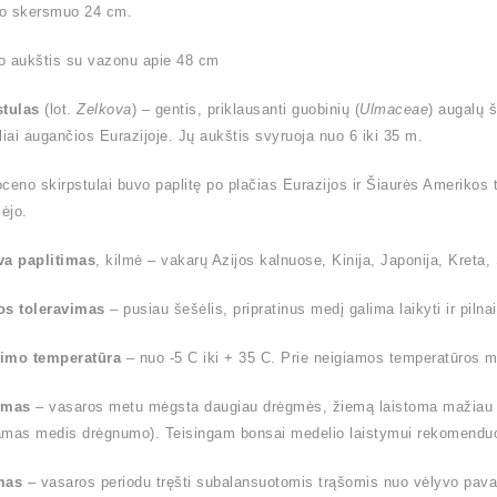
o skersmuo 24 cm.
o aukštis su vazonu apie 48 cm
stulas
(lot.
Zelkova
) – gentis, priklausanti guobinių (
Ulmaceae
) augalų 
liai augančios Eurazijoje. Jų aukštis svyruoja nuo 6 iki 35 m.
ioceno skirpstulai buvo paplitę po plačias Eurazijos ir Šiaurės Amerikos t
ėjo.
va paplitimas
, kilmė – vakarų Azijos kalnuose, Kinija, Japonija, Kreta, S
os toleravimas
– pusiau šešėlis, pripratinus medį galima laikyti ir pilnai
imo temperatūra
– nuo -5 C iki + 35 C. Prie neigiamos temperatūros me
ymas
– vasaros metu mėgsta daugiau drėgmės, žiemą laistoma mažiau (l
amas medis drėgnumo). Teisingam bonsai medelio laistymui rekomendu
mas
– vasaros periodu tręšti subalansuotomis trąšomis nuo vėlyvo pavas