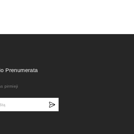
kio Prenumerata
s pirmieji