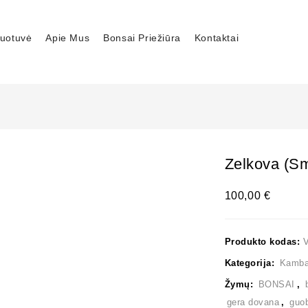
uotuvė
Apie Mus
Bonsai Priežiūra
Kontaktai
Zelkova (sm
100,00
€
Produkto kodas:
Kategorija:
Kambar
Žymų:
BONSAI
,
gera dovana
,
guo