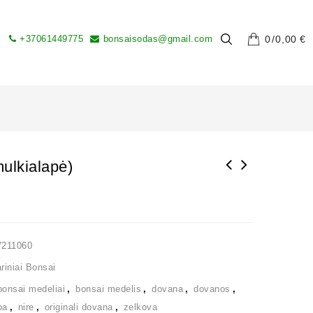
+37061449775
bonsaisodas@gmail.com
0
0,00
€
ulkialapė)
V211060
iniai Bonsai
bonsai medeliai
,
bonsai medelis
,
dovana
,
dovanos
,
ba
,
nire
,
originali dovana
,
zelkova