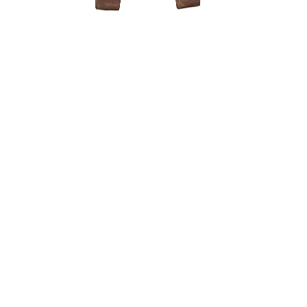
Zelkova (
200,00
€