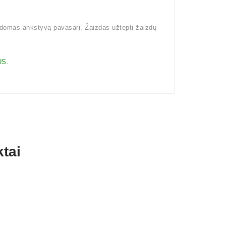
kdomas ankstyvą pavasarį. Žaizdas užtepti žaizdų
S.
tai