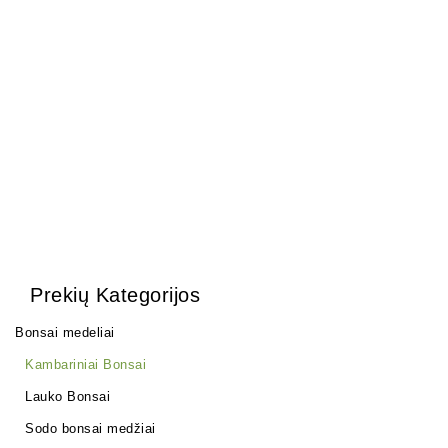
1,50
€
Pasta žaizdoms
25,00
€
Prekių Kategorijos
Bonsai medeliai
Kambariniai Bonsai
Lauko Bonsai
Sodo bonsai medžiai