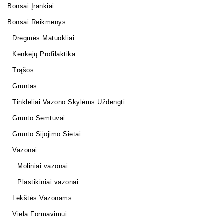
Bonsai Įrankiai
Bonsai Reikmenys
Drėgmės Matuokliai
Kenkėjų Profilaktika
Trąšos
Gruntas
Tinkleliai Vazono Skylėms Uždengti
Grunto Semtuvai
Grunto Sijojimo Sietai
Vazonai
Moliniai vazonai
Plastikiniai vazonai
Lėkštės Vazonams
Viela Formavimui