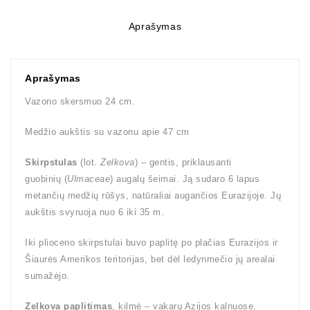
Aprašymas
Aprašymas
Vazono skersmuo 24 cm.
Medžio aukštis su vazonu apie 47 cm
Skirpstulas
(lot.
Zelkova
) – gentis, priklausanti
guobinių (
Ulmaceae
) augalų šeimai. Ją sudaro 6 lapus
metančių medžių rūšys, natūraliai augančios Eurazijoje. Jų
aukštis svyruoja nuo 6 iki 35 m.
Iki plioceno skirpstulai buvo paplitę po plačias Eurazijos ir
Šiaurės Amerikos teritorijas, bet dėl ledynmečio jų arealai
sumažėjo.
Zelkova paplitimas
, kilmė – vakarų Azijos kalnuose,