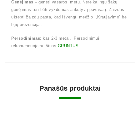
Genėjimas
– genėti vasaros metu. Nereikalingų šakų
genėjimas turi būti vykdomas ankstyvą pavasarį. Žaizdas
užtepti žaizdų pasta, kad išvengti medžio ,,Kraujavimo” bei
ligų prevencijai.
Persodinimas:
kas 2-3 metai. Persodinimui
rekomenduojame šiuos
GRUNTUS.
Panašūs produktai