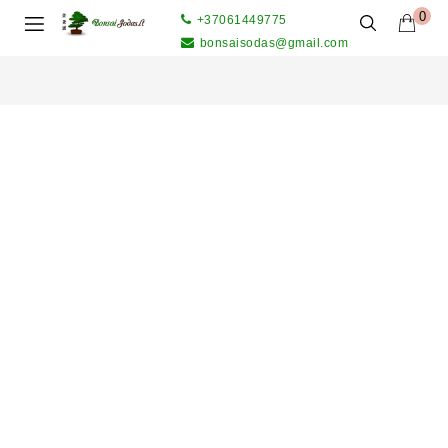
0
+37061449775
bonsaisodas@gmail.com