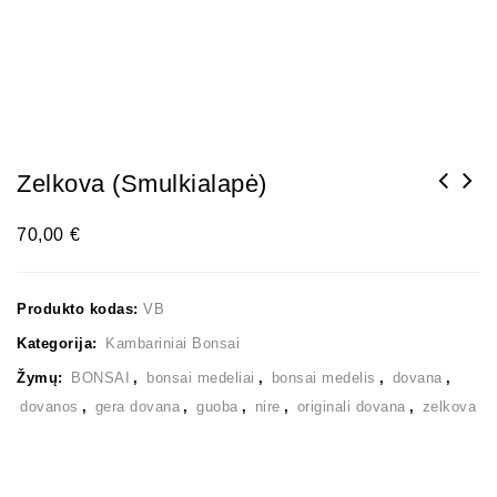
Zelkova (smulkialapė)
70,00
€
Produkto kodas:
VB
Kategorija:
Kambariniai Bonsai
Žymų:
BONSAI
,
bonsai medeliai
,
bonsai medelis
,
dovana
,
dovanos
,
gera dovana
,
guoba
,
nire
,
originali dovana
,
zelkova