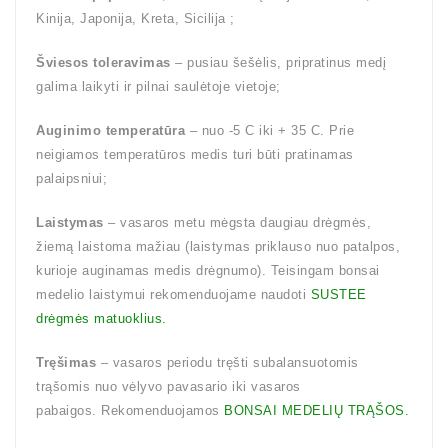
Kinija, Japonija, Kreta, Sicilija ;
Šviesos toleravimas
– pusiau šešėlis, pripratinus medį
galima laikyti ir pilnai saulėtoje vietoje;
Auginimo temperatūra
– nuo -5 C iki + 35 C. Prie
neigiamos temperatūros medis turi būti pratinamas
palaipsniui;
Laistymas
– vasaros metu mėgsta daugiau drėgmės,
žiemą laistoma mažiau (laistymas priklauso nuo patalpos,
kurioje auginamas medis drėgnumo). Teisingam bonsai
medelio laistymui rekomenduojame naudoti
SUSTEE
drėgmės matuoklius.
Tręšimas
– vasaros periodu tręšti subalansuotomis
trąšomis nuo vėlyvo pavasario iki vasaros
pabaigos. Rekomenduojamos
BONSAI MEDELIŲ TRĄŠOS.