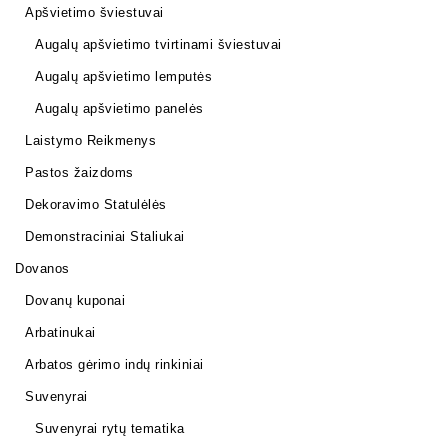
Apšvietimo šviestuvai
Augalų apšvietimo tvirtinami šviestuvai
Augalų apšvietimo lemputės
Augalų apšvietimo panelės
Laistymo Reikmenys
Pastos žaizdoms
Dekoravimo Statulėlės
Demonstraciniai Staliukai
Dovanos
Dovanų kuponai
Arbatinukai
Arbatos gėrimo indų rinkiniai
Suvenyrai
Suvenyrai rytų tematika