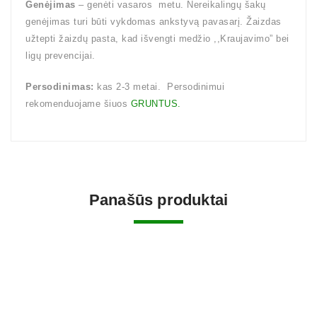
Genėjimas
– genėti vasaros metu. Nereikalingų šakų
genėjimas turi būti vykdomas ankstyvą pavasarį. Žaizdas
užtepti žaizdų pasta, kad išvengti medžio ,,Kraujavimo” bei
ligų prevencijai.
Persodinimas:
kas 2-3 metai. Persodinimui
rekomenduojame šiuos
GRUNTUS.
Panašūs produktai