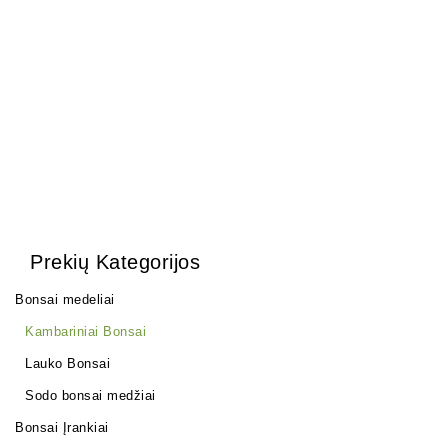
Carmona Macrophylla
250,00
€
Prekių Kategorijos
Bonsai medeliai
Kambariniai Bonsai
Lauko Bonsai
Sodo bonsai medžiai
Bonsai Įrankiai