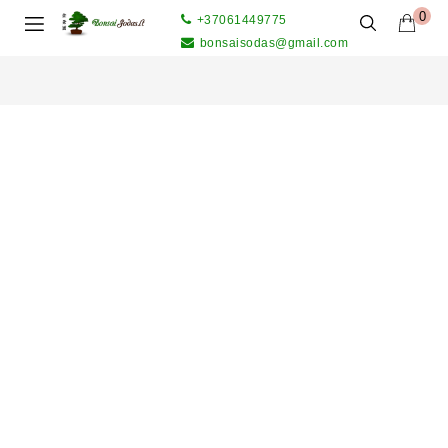
0
+37061449775
bonsaisodas@gmail.com