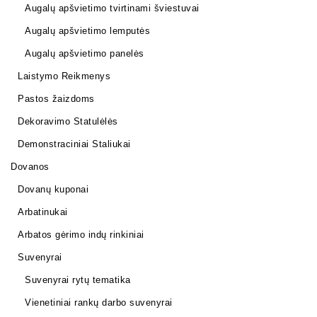
Augalų apšvietimo tvirtinami šviestuvai
Augalų apšvietimo lemputės
Augalų apšvietimo panelės
Laistymo Reikmenys
Pastos žaizdoms
Dekoravimo Statulėlės
Demonstraciniai Staliukai
Dovanos
Dovanų kuponai
Arbatinukai
Arbatos gėrimo indų rinkiniai
Suvenyrai
Suvenyrai rytų tematika
Vienetiniai rankų darbo suvenyrai