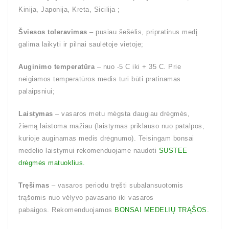
Kinija, Japonija, Kreta, Sicilija ;
Šviesos toleravimas
– pusiau šešėlis, pripratinus medį
galima laikyti ir pilnai saulėtoje vietoje;
Auginimo temperatūra
– nuo -5 C iki + 35 C. Prie
neigiamos temperatūros medis turi būti pratinamas
palaipsniui;
Laistymas
– vasaros metu mėgsta daugiau drėgmės,
žiemą laistoma mažiau (laistymas priklauso nuo patalpos,
kurioje auginamas medis drėgnumo). Teisingam bonsai
medelio laistymui rekomenduojame naudoti
SUSTEE
drėgmės matuoklius.
Tręšimas
– vasaros periodu tręšti subalansuotomis
trąšomis nuo vėlyvo pavasario iki vasaros
pabaigos. Rekomenduojamos
BONSAI MEDELIŲ TRĄŠOS.