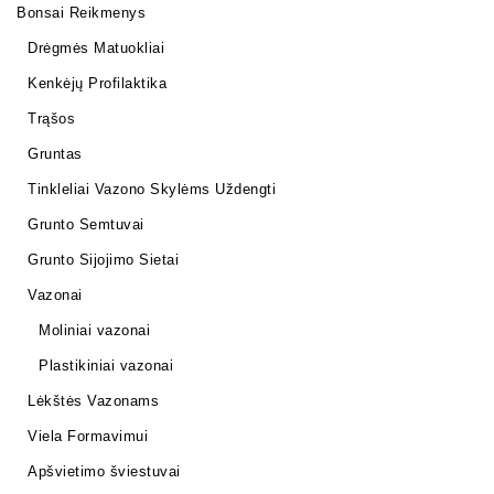
Bonsai Reikmenys
Drėgmės Matuokliai
Kenkėjų Profilaktika
Trąšos
Gruntas
Tinkleliai Vazono Skylėms Uždengti
Grunto Semtuvai
Grunto Sijojimo Sietai
Vazonai
Moliniai vazonai
Plastikiniai vazonai
Lėkštės Vazonams
Viela Formavimui
Apšvietimo šviestuvai