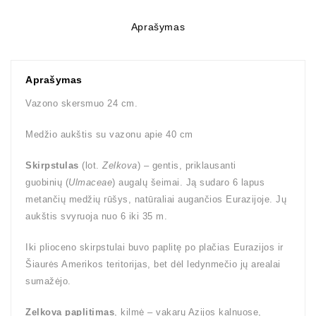
Aprašymas
Aprašymas
Vazono skersmuo 24 cm.
Medžio aukštis su vazonu apie 40 cm
Skirpstulas
(lot.
Zelkova
) – gentis, priklausanti
guobinių (
Ulmaceae
) augalų šeimai. Ją sudaro 6 lapus
metančių medžių rūšys, natūraliai augančios Eurazijoje. Jų
aukštis svyruoja nuo 6 iki 35 m.
Iki plioceno skirpstulai buvo paplitę po plačias Eurazijos ir
Šiaurės Amerikos teritorijas, bet dėl ledynmečio jų arealai
sumažėjo.
Zelkova paplitimas
, kilmė – vakarų Azijos kalnuose,