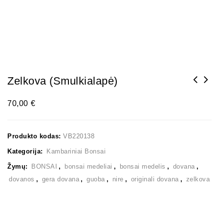
Zelkova (smulkialapė)
70,00
€
Produkto kodas:
VB220138
Kategorija:
Kambariniai Bonsai
Žymų:
BONSAI
,
bonsai medeliai
,
bonsai medelis
,
dovana
,
dovanos
,
gera dovana
,
guoba
,
nire
,
originali dovana
,
zelkova