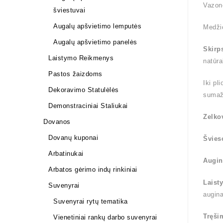
Vazon
šviestuvai
Augalų apšvietimo lemputės
Medži
Augalų apšvietimo panelės
Skirp
Laistymo Reikmenys
natūra
Pastos žaizdoms
Iki pl
Dekoravimo Statulėlės
sumaž
Demonstraciniai Staliukai
Zelko
Dovanos
Dovanų kuponai
Švies
Arbatinukai
Augin
Arbatos gėrimo indų rinkiniai
Laist
Suvenyrai
augin
Suvenyrai rytų tematika
Tręši
Vienetiniai rankų darbo suvenyrai