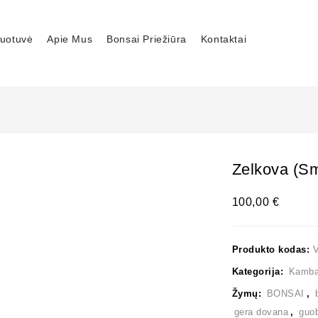
uotuvė
Apie Mus
Bonsai Priežiūra
Kontaktai
Zelkova (sm
100,00
€
Produkto kodas:
Kategorija:
Kambar
Žymų:
BONSAI
,
gera dovana
,
guo