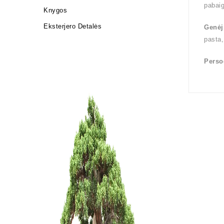
pabai
Knygos
Eksterjero Detalės
Genėj
pasta,
Perso