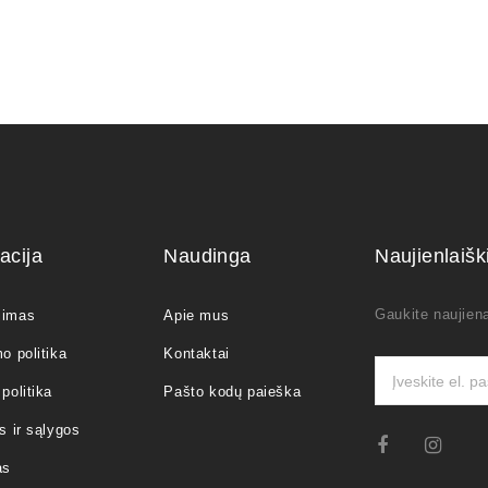
acija
Naudinga
Naujienlaiš
Gaukite naujiena
jimas
Apie mus
o politika
Kontaktai
politika
Pašto kodų paieška
s ir sąlygos
as