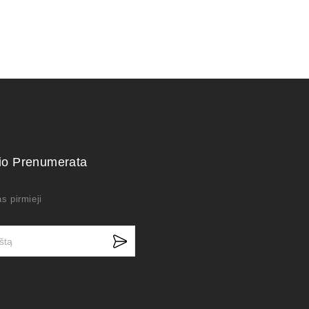
kio Prenumerata
s pirmieji