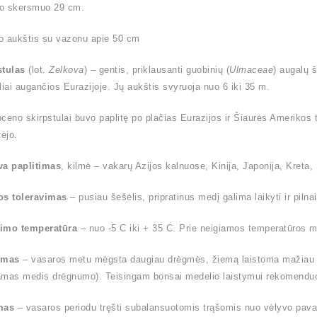
o skersmuo 29 cm.
o aukštis su vazonu apie 50 cm
stulas
(lot.
Zelkova
) – gentis, priklausanti guobinių (
Ulmaceae
) augalų 
liai augančios Eurazijoje. Jų aukštis svyruoja nuo 6 iki 35 m.
ioceno skirpstulai buvo paplitę po plačias Eurazijos ir Šiaurės Amerikos t
ėjo.
va paplitimas
, kilmė – vakarų Azijos kalnuose, Kinija, Japonija, Kreta, S
os toleravimas
– pusiau šešėlis, pripratinus medį galima laikyti ir pilnai
imo temperatūra
– nuo -5 C iki + 35 C. Prie neigiamos temperatūros me
ymas
– vasaros metu mėgsta daugiau drėgmės, žiemą laistoma mažiau (l
amas medis drėgnumo). Teisingam bonsai medelio laistymui rekomendu
mas
– vasaros periodu tręšti subalansuotomis trąšomis nuo vėlyvo pavas