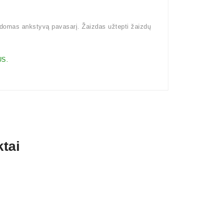
kdomas ankstyvą pavasarį. Žaizdas užtepti žaizdų
S.
tai