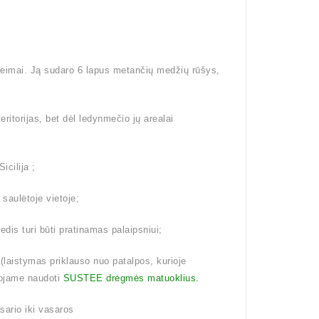
šeimai. Ją sudaro 6 lapus metančių medžių rūšys,
eritorijas, bet dėl ledynmečio jų arealai
icilija ;
 saulėtoje vietoje;
dis turi būti pratinamas palaipsniui;
aistymas priklauso nuo patalpos, kurioje
ojame naudoti
SUSTEE drėgmės matuoklius.
ario iki vasaros