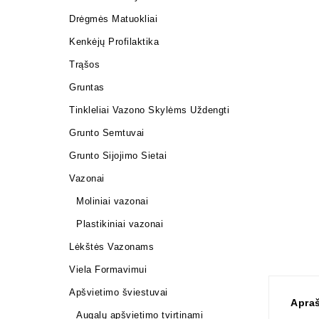
Drėgmės Matuokliai
Kenkėjų Profilaktika
Trąšos
Gruntas
Tinkleliai Vazono Skylėms Uždengti
Grunto Semtuvai
Grunto Sijojimo Sietai
Vazonai
Moliniai vazonai
Plastikiniai vazonai
Lėkštės Vazonams
Viela Formavimui
Apšvietimo šviestuvai
Apra
Augalų apšvietimo tvirtinami