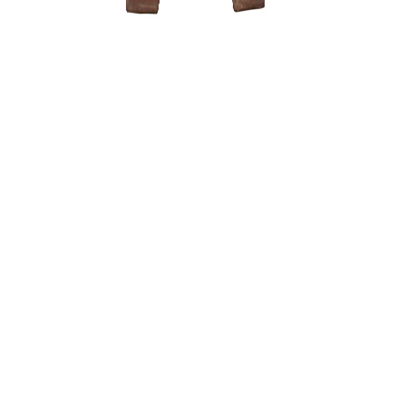
Zelkova (
150,00
€