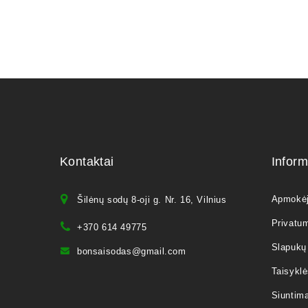
Kontaktai
Inform
Apmokė
Šilėnų sodų 8-oji g. Nr. 16, Vilnius
Privatum
+370 614 49775
Slapukų 
bonsaisodas@gmail.com
Taisyklė
Siuntim