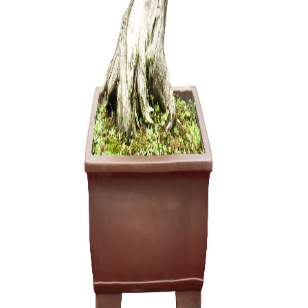
ŽALIASIS 
muilas (5
3,75
€