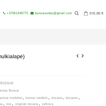
+37061449775
bonsaisodas@gmail.com
0
0,00
€
ulkialapė)
VB220143
iniai Bonsai
bonsai medeliai
,
bonsai medelis
,
dovana
,
dovanos
,
ba
,
nire
,
originali dovana
,
zelkova