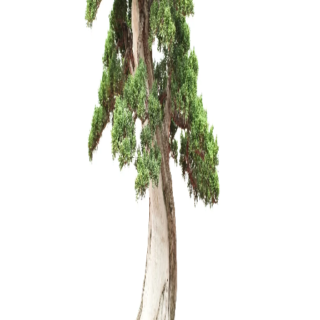
Carmona 
250,00
€