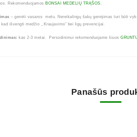
gos. Rekomenduojamos
BONSAI MEDELIŲ TRĄŠOS.
imas
– genėti vasaros metu. Nereikalingų šakų genėjimas turi būti vy
 kad išvengti medžio ,,Kraujavimo” bei ligų prevencijai.
dinimas:
kas 2-3 metai. Persodinimui rekomenduojame šiuos
GRUNTU
Panašūs produk