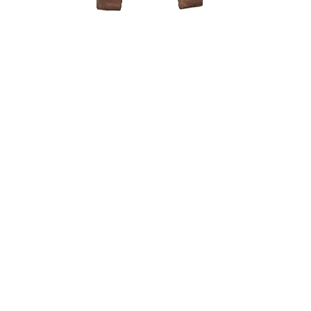
Zanthoxyl
250,00
€