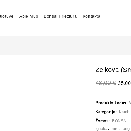
uotuvė
Apie Mus
Bonsai Priežiūra
Kontaktai
Zelkova (sm
48,00
€
35,0
Produkto kodas:
Kategorija:
Kambar
Žymos:
BONSAI
guoba
,
nire
,
orig