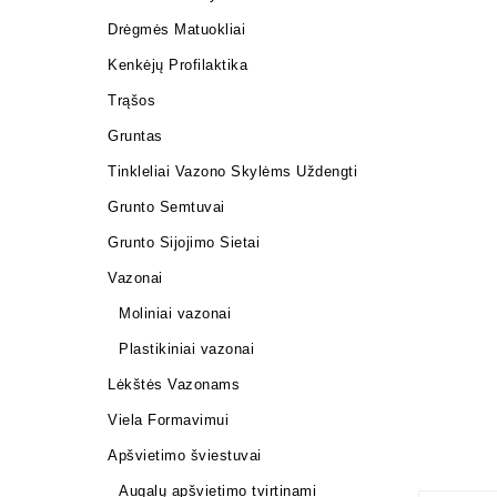
Drėgmės Matuokliai
Kenkėjų Profilaktika
Trąšos
Gruntas
Tinkleliai Vazono Skylėms Uždengti
Grunto Semtuvai
Grunto Sijojimo Sietai
Vazonai
Moliniai vazonai
Plastikiniai vazonai
Lėkštės Vazonams
Viela Formavimui
Apšvietimo šviestuvai
Augalų apšvietimo tvirtinami