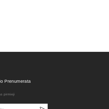
28,00
€
kio Prenumerata
s pirmieji