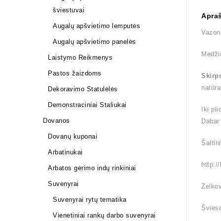
šviestuvai
Apra
Augalų apšvietimo lemputės
Vazon
Augalų apšvietimo panelės
Medži
Laistymo Reikmenys
Pastos žaizdoms
Skirp
natūra
Dekoravimo Statulėlės
Demonstraciniai Staliukai
Iki pl
Dovanos
Dabar
Dovanų kuponai
Šaltin
Arbatinukai
http:/
Arbatos gėrimo indų rinkiniai
Suvenyrai
Zelkov
Suvenyrai rytų tematika
Švieso
Vienetiniai rankų darbo suvenyrai