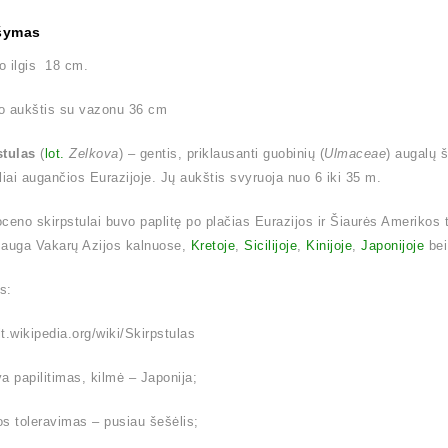
šymas
o ilgis 18 cm.
o aukštis su vazonu 36 cm
stulas
(
lot.
Zelkova
) – gentis, priklausanti guobinių (
Ulmaceae
) augalų 
liai augančios Eurazijoje. Jų aukštis svyruoja nuo 6 iki 35 m.
ioceno skirpstulai buvo paplitę po plačias Eurazijos ir Šiaurės Amerikos 
 auga Vakarų Azijos kalnuose,
Kretoje
,
Sicilijoje
,
Kinijoje
,
Japonijoje
be
is:
/lt.wikipedia.org/wiki/Skirpstulas
a papilitimas, kilmė – Japonija;
s toleravimas – pusiau šešėlis;