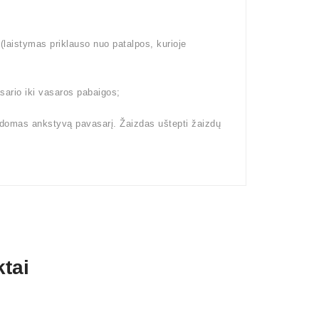
aistymas priklauso nuo patalpos, kurioje
ario iki vasaros pabaigos;
kdomas ankstyvą pavasarį. Žaizdas uštepti žaizdų
tai