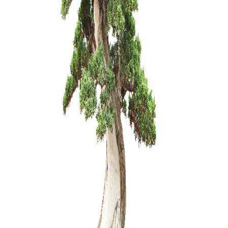
Trąšos Nu
17,00
€