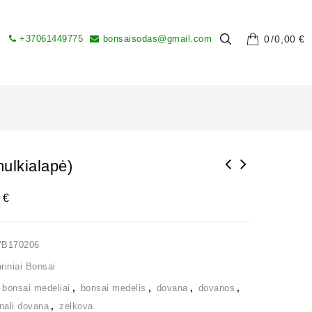
+37061449775
bonsaisodas@gmail.com
0
0,00
€
ulkialapė)
0
€
VB170206
iniai Bonsai
,
bonsai medeliai
,
bonsai medelis
,
dovana
,
dovanos
,
inali dovana
,
zelkova