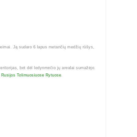
šeimai. Ją sudaro 6 lapus metančių medžių rūšys,
teritorijas, bet dėl ledynmečio jų arealai sumažėjo.
i
Rusijos Tolimuosiuose Rytuose
.