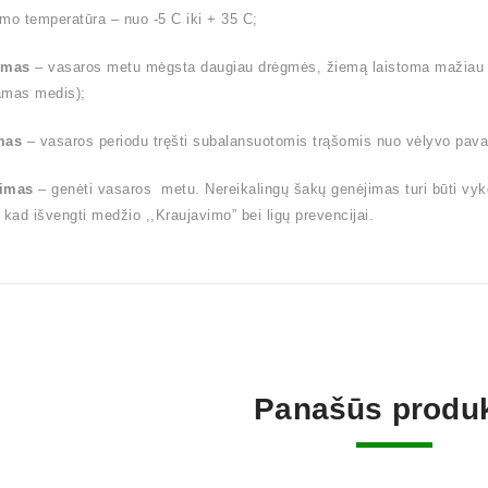
mo temperatūra – nuo -5 C iki + 35 C;
ymas
– vasaros metu mėgsta daugiau drėgmės, žiemą laistoma mažiau (l
amas medis);
mas
– vasaros periodu tręšti subalansuotomis trąšomis nuo vėlyvo pavas
imas
– genėti vasaros metu. Nereikalingų šakų genėjimas turi būti vy
 kad išvengti medžio ,,Kraujavimo” bei ligų prevencijai.
Panašūs produk