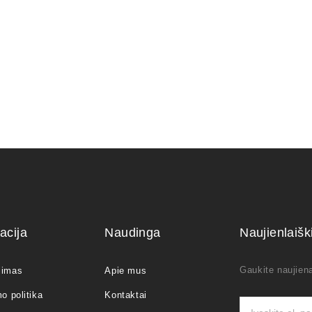
acija
Naudinga
Naujienlaiš
Gaukite naujiena
jimas
Apie mus
o politika
Kontaktai