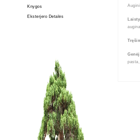
Augini
Knygos
Eksterjero Detalės
Laist
augin
Tręši
Genėj
pasta,