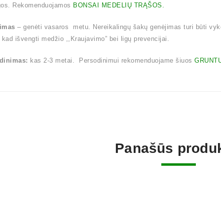
gos. Rekomenduojamos
BONSAI MEDELIŲ TRĄŠOS.
imas
– genėti vasaros metu. Nereikalingų šakų genėjimas turi būti vy
 kad išvengti medžio ,,Kraujavimo” bei ligų prevencijai.
dinimas:
kas 2-3 metai. Persodinimui rekomenduojame šiuos
GRUNTU
Panašūs produk