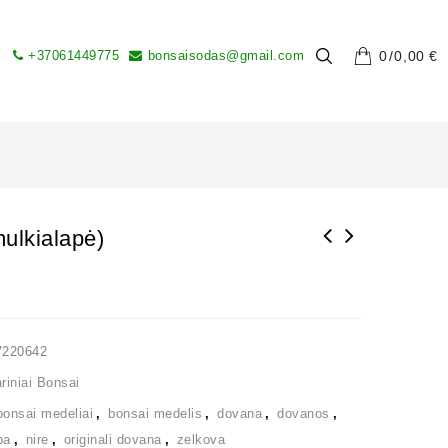
+37061449775
bonsaisodas@gmail.com
0
0,00
€
ulkialapė)
V220642
iniai Bonsai
bonsai medeliai
,
bonsai medelis
,
dovana
,
dovanos
,
ba
,
nire
,
originali dovana
,
zelkova