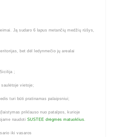
šeimai. Ją sudaro 6 lapus metančių medžių rūšys,
eritorijas, bet dėl ledynmečio jų arealai
icilija ;
 saulėtoje vietoje;
dis turi būti pratinamas palaipsniui;
aistymas priklauso nuo patalpos, kurioje
ojame naudoti
SUSTEE drėgmės matuoklius.
ario iki vasaros