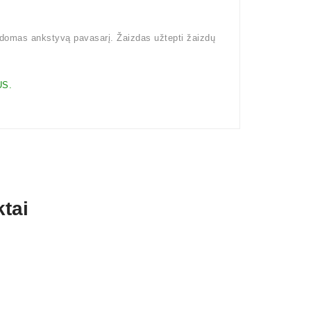
kdomas ankstyvą pavasarį. Žaizdas užtepti žaizdų
S.
tai