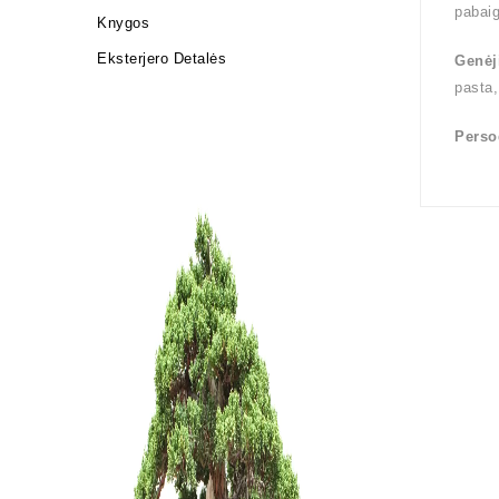
pabai
Knygos
Eksterjero Detalės
Genėj
pasta,
Perso