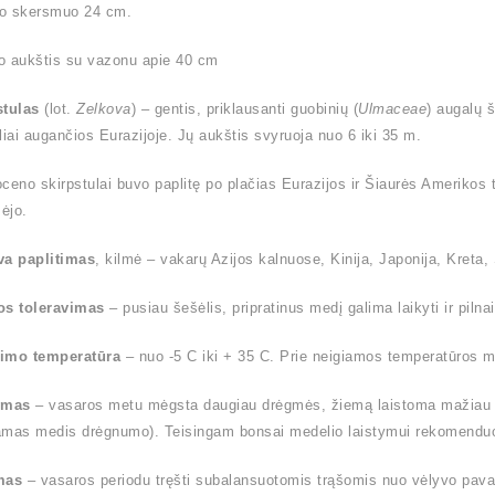
o skersmuo 24 cm.
o aukštis su vazonu apie 40 cm
stulas
(lot.
Zelkova
) – gentis, priklausanti guobinių (
Ulmaceae
) augalų 
liai augančios Eurazijoje. Jų aukštis svyruoja nuo 6 iki 35 m.
ioceno skirpstulai buvo paplitę po plačias Eurazijos ir Šiaurės Amerikos t
ėjo.
va paplitimas
, kilmė – vakarų Azijos kalnuose, Kinija, Japonija, Kreta, S
os toleravimas
– pusiau šešėlis, pripratinus medį galima laikyti ir pilnai
imo temperatūra
– nuo -5 C iki + 35 C. Prie neigiamos temperatūros me
ymas
– vasaros metu mėgsta daugiau drėgmės, žiemą laistoma mažiau (l
amas medis drėgnumo). Teisingam bonsai medelio laistymui rekomendu
mas
– vasaros periodu tręšti subalansuotomis trąšomis nuo vėlyvo pavas