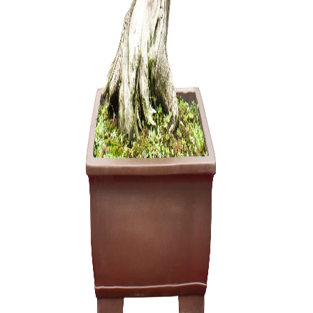
Grunto se
35,00
€