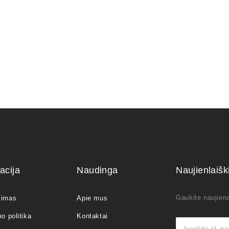
€
acija
Naudinga
Naujienlaiš
Gaukite naujiena
jimas
Apie mus
o politika
Kontaktai