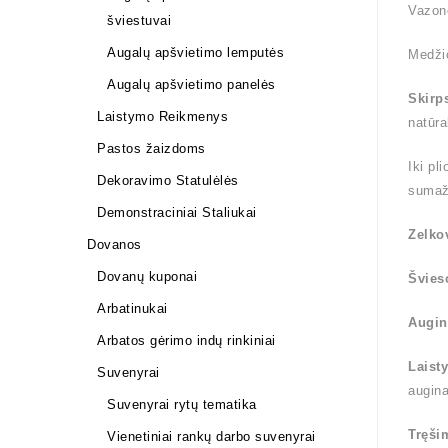
Vazon
šviestuvai
Augalų apšvietimo lemputės
Medži
Augalų apšvietimo panelės
Skirp
Laistymo Reikmenys
natūra
Pastos žaizdoms
Iki pl
Dekoravimo Statulėlės
sumaž
Demonstraciniai Staliukai
Zelko
Dovanos
Dovanų kuponai
Švies
Arbatinukai
Augin
Arbatos gėrimo indų rinkiniai
Laist
Suvenyrai
augin
Suvenyrai rytų tematika
Tręši
Vienetiniai rankų darbo suvenyrai