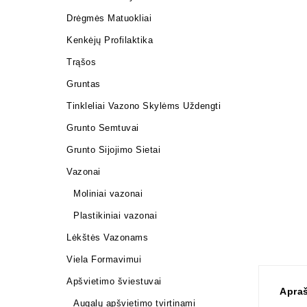
Drėgmės Matuokliai
Kenkėjų Profilaktika
Trąšos
Gruntas
Tinkleliai Vazono Skylėms Uždengti
Grunto Semtuvai
Grunto Sijojimo Sietai
Vazonai
Moliniai vazonai
Plastikiniai vazonai
Lėkštės Vazonams
Viela Formavimui
Apšvietimo šviestuvai
Apra
Augalų apšvietimo tvirtinami