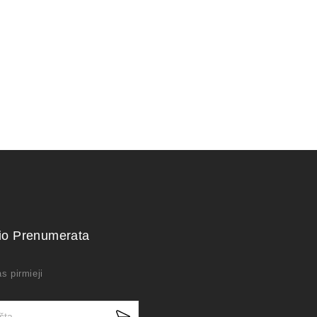
kio Prenumerata
s pirmieji