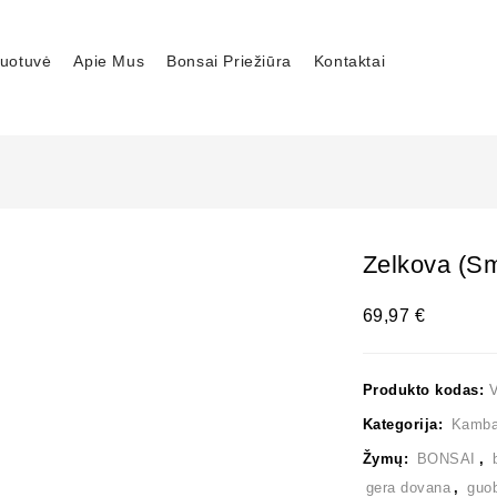
uotuvė
Apie Mus
Bonsai Priežiūra
Kontaktai
Zelkova (sm
69,97
€
Produkto kodas:
Kategorija:
Kambar
Žymų:
BONSAI
,
gera dovana
,
guo