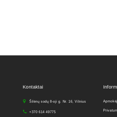
1500,00
Kontaktai
Inform
Apmokė
Šilėnų sodų 8-oji g. Nr. 16, Vilnius
Privatum
+370 614 49775