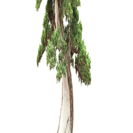
Carmona 
250,00
€