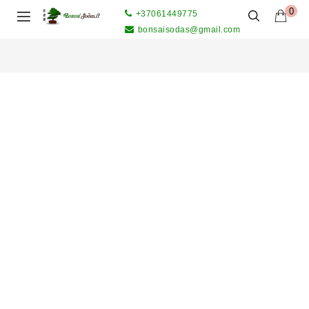
0
+37061449775
bonsaisodas@gmail.com