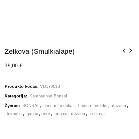
Zelkova (smulkialapė)
39,00
€
Produkto kodas:
VB170518
Kategorija:
Kambariniai Bonsai
Žymos:
BONSAI
,
bonsai medeliai
,
bonsai medelis
,
dovana
,
dovanos
,
guoba
,
nire
,
originali dovana
,
zelkova