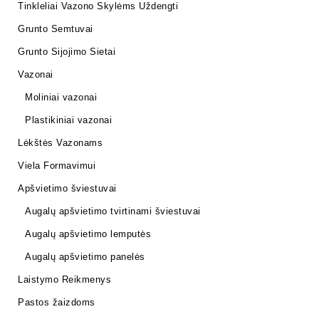
Tinkleliai Vazono Skylėms Uždengti
Grunto Semtuvai
Grunto Sijojimo Sietai
Vazonai
Moliniai vazonai
Plastikiniai vazonai
Lėkštės Vazonams
Viela Formavimui
Apšvietimo šviestuvai
Augalų apšvietimo tvirtinami šviestuvai
Augalų apšvietimo lemputės
Augalų apšvietimo panelės
Laistymo Reikmenys
Pastos žaizdoms