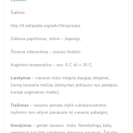
Šaltinis:
http://lt.wikipedia.org/wiki/Skirpstulas
Zelkova papilitimas, kilmė – Japonija;
Šviesos toleravimas – pusiau šešėlis;
Auginimo temperatūra – nuo -5 C iki + 35 C;
Laistymas
– vasaros metu mėgsta daugiau drėgmės,
žiemą laistoma mažiau (laistymas priklauso nuo patalpos,
kurioje auginamas medis);
Tręšimas
– vasaros periodu tręšti subalansuotomis
trąšomis nuo vėlyvo pavasario iki vasaros pabaigos;
Genėjimas
– genėti vasaros metu. Nereikalingų šakų
genėjimas turi būti vykdomas ankstyvą pavasarį. Žaizdas