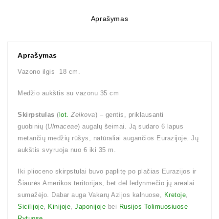
Aprašymas
Aprašymas
Vazono ilgis 18 cm.
Medžio aukštis su vazonu 35 cm
Skirpstulas
(
lot.
Zelkova
) – gentis, priklausanti
guobinių (
Ulmaceae
) augalų šeimai. Ją sudaro 6 lapus
metančių medžių rūšys, natūraliai augančios Eurazijoje. Jų
aukštis svyruoja nuo 6 iki 35 m.
Iki plioceno skirpstulai buvo paplitę po plačias Eurazijos ir
Šiaurės Amerikos teritorijas, bet dėl ledynmečio jų arealai
sumažėjo. Dabar auga Vakarų Azijos kalnuose,
Kretoje
,
Sicilijoje
,
Kinijoje
,
Japonijoje
bei
Rusijos Tolimuosiuose
Rytuose
.