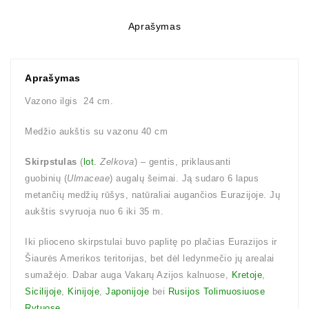
Aprašymas
Aprašymas
Vazono ilgis 24 cm.
Medžio aukštis su vazonu 40 cm
Skirpstulas
(
lot.
Zelkova
) – gentis, priklausanti
guobinių (
Ulmaceae
) augalų šeimai. Ją sudaro 6 lapus
metančių medžių rūšys, natūraliai augančios Eurazijoje. Jų
aukštis svyruoja nuo 6 iki 35 m.
Iki plioceno skirpstulai buvo paplitę po plačias Eurazijos ir
Šiaurės Amerikos teritorijas, bet dėl ledynmečio jų arealai
sumažėjo. Dabar auga Vakarų Azijos kalnuose,
Kretoje
,
Sicilijoje
,
Kinijoje
,
Japonijoje
bei
Rusijos Tolimuosiuose
Rytuose
.