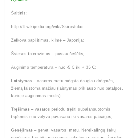
Šaltinis:
http://lt.wikipedia.org/wiki/Skirpstulas
Zelkova papilitimas, kilmė – Japonija;
Šviesos toleravimas – pusiau šešėlis;
Auginimo temperatūra – nuo -5 C iki + 35 C;
Laistymas
– vasaros metu mėgsta daugiau drėgmės,
žiemą laistoma mažiau (laistymas priklauso nuo patalpos,
kurioje auginamas medis);
Tręšimas
– vasaros periodu tręšti subalansuotomis
trąšomis nuo vėlyvo pavasario iki vasaros pabaigos;
Genėjimas
– genėti vasaros metu. Nereikalingų šakų
genėjimas turi būti vykdomas ankstyvą pavasarį. Žaizdas