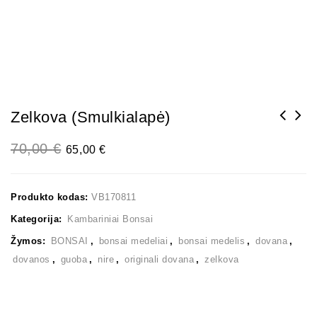
Zelkova (smulkialapė)
70,00
€
65,00
€
Produkto kodas:
VB170811
Kategorija:
Kambariniai Bonsai
Žymos:
BONSAI
,
bonsai medeliai
,
bonsai medelis
,
dovana
,
dovanos
,
guoba
,
nire
,
originali dovana
,
zelkova