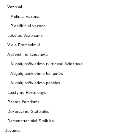
Vazonai
Moliniai vazonai
Plastikiniai vazonai
Lėkštės Vazonams
Viela Formavimui
Apšvietimo šviestuvai
Augalų apšvietimo tvirtinami šviestuvai
Augalų apšvietimo lemputės
Augalų apšvietimo panelės
Laistymo Reikmenys
Pastos žaizdoms
Dekoravimo Statulėlės
Demonstraciniai Staliukai
Dovanos