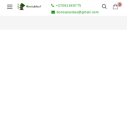
0
+37061449775
bonsaisodas@gmail.com