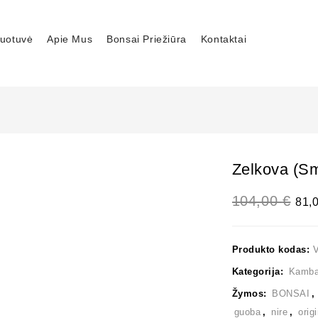
uotuvė
Apie Mus
Bonsai Priežiūra
Kontaktai
Zelkova (sm
104,00
€
81,
Produkto kodas:
Kategorija:
Kambar
Žymos:
BONSAI
guoba
,
nire
,
orig