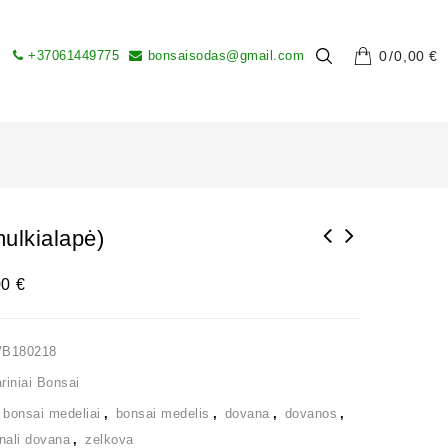
+37061449775
bonsaisodas@gmail.com
0
0,00
€
ulkialapė)
00
€
VB180218
iniai Bonsai
,
bonsai medeliai
,
bonsai medelis
,
dovana
,
dovanos
,
inali dovana
,
zelkova