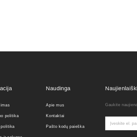
acija
Naudinga
Naujienlaiš
Gaukite naujiena
jimas
Apie mus
o politika
Kontaktai
politika
Pašto kodų paieška