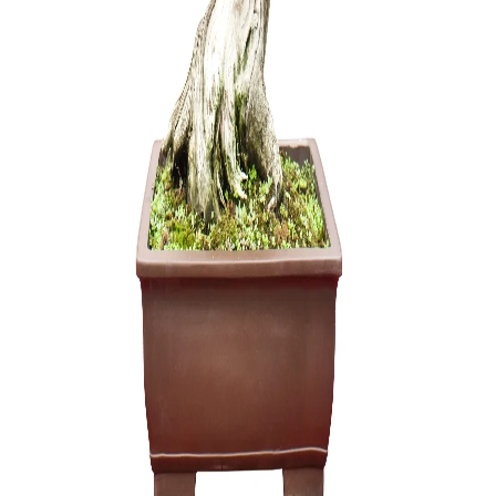
Grunto se
35,00
€