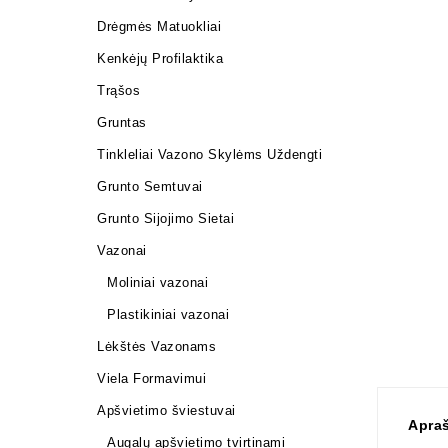
Drėgmės Matuokliai
Kenkėjų Profilaktika
Trąšos
Gruntas
Tinkleliai Vazono Skylėms Uždengti
Grunto Semtuvai
Grunto Sijojimo Sietai
Vazonai
Moliniai vazonai
Plastikiniai vazonai
Lėkštės Vazonams
Viela Formavimui
Apšvietimo šviestuvai
Apra
Augalų apšvietimo tvirtinami