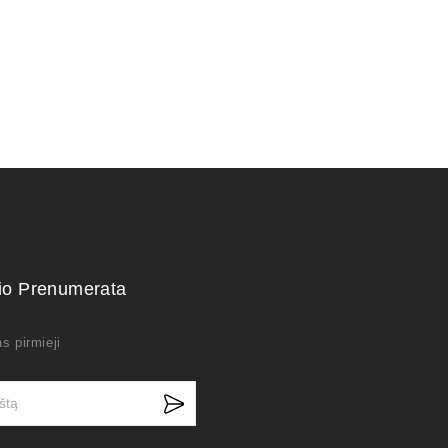
kio Prenumerata
s pirmieji