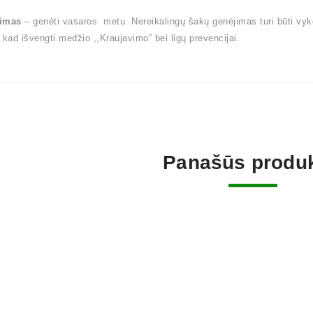
imas
– genėti vasaros metu. Nereikalingų šakų genėjimas turi būti vy
 kad išvengti medžio ,,Kraujavimo” bei ligų prevencijai.
Panašūs produk