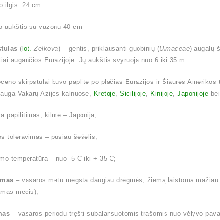
o ilgis 24 cm.
o aukštis su vazonu 40 cm
stulas
(
lot.
Zelkova
) – gentis, priklausanti guobinių (
Ulmaceae
) augalų 
liai augančios Eurazijoje. Jų aukštis svyruoja nuo 6 iki 35 m.
ioceno skirpstulai buvo paplitę po plačias Eurazijos ir Šiaurės Amerikos 
 auga Vakarų Azijos kalnuose,
Kretoje
,
Sicilijoje
,
Kinijoje
,
Japonijoje
be
a papilitimas, kilmė – Japonija;
s toleravimas – pusiau šešėlis;
mo temperatūra – nuo -5 C iki + 35 C;
ymas
– vasaros metu mėgsta daugiau drėgmės, žiemą laistoma mažiau (l
amas medis);
mas
– vasaros periodu tręšti subalansuotomis trąšomis nuo vėlyvo pavas