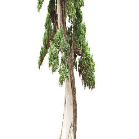
Pincetas/g
mm
20,00
€