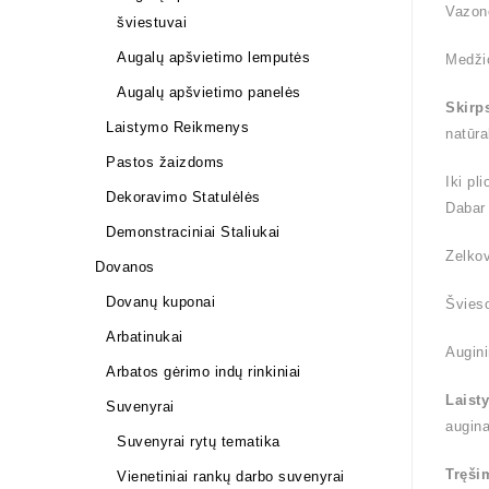
Vazon
šviestuvai
Augalų apšvietimo lemputės
Medži
Augalų apšvietimo panelės
Skirp
Laistymo Reikmenys
natūra
Pastos žaizdoms
Iki pl
Dekoravimo Statulėlės
Dabar
Demonstraciniai Staliukai
Zelkov
Dovanos
Dovanų kuponai
Švieso
Arbatinukai
Augini
Arbatos gėrimo indų rinkiniai
Laist
Suvenyrai
augin
Suvenyrai rytų tematika
Tręši
Vienetiniai rankų darbo suvenyrai