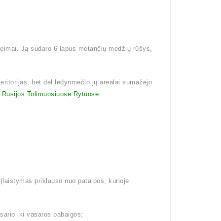
šeimai. Ją sudaro 6 lapus metančių medžių rūšys,
teritorijas, bet dėl ledynmečio jų arealai sumažėjo.
i
Rusijos Tolimuosiuose Rytuose
.
aistymas priklauso nuo patalpos, kurioje
ario iki vasaros pabaigos;