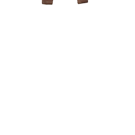
Tinklelis 
uždengti
0,15
€