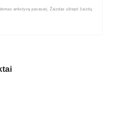
kdomas ankstyvą pavasarį. Žaizdas uštepti žaizdų
tai