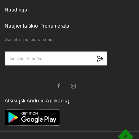
Naudinga
Naujienlaiškio Prenumerata
Gaukite naujienas pirmieji
Atsisiųsk Android Aplikaciją
Top