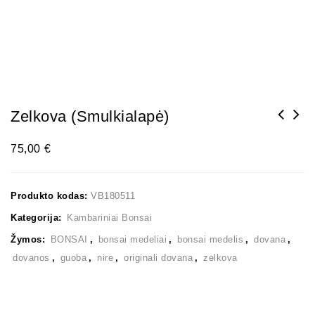
Zelkova (smulkialapė)
75,00
€
Produkto kodas:
VB180511
Kategorija:
Kambariniai Bonsai
Žymos:
BONSAI
,
bonsai medeliai
,
bonsai medelis
,
dovana
,
dovanos
,
guoba
,
nire
,
originali dovana
,
zelkova