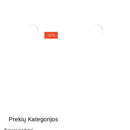
-10%
Zelkova (smulkialapė)
Ficus Retusa
200,00
€
180,00
€
130,00
€
Prekių Kategorijos