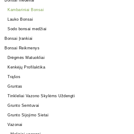
Bonsai medeliai
Kambariniai Bonsai
Lauko Bonsai
Sodo bonsai medžiai
Bonsai Įrankiai
Bonsai Reikmenys
Drėgmės Matuokliai
Kenkėjų Profilaktika
Trąšos
Gruntas
Tinkleliai Vazono Skylėms Uždengti
Grunto Semtuvai
Grunto Sijojimo Sietai
Vazonai