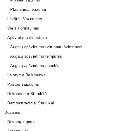
Moliniai vazonai
Plastikiniai vazonai
Lėkštės Vazonams
Viela Formavimui
Apšvietimo šviestuvai
Augalų apšvietimo tvirtinami šviestuvai
Augalų apšvietimo lemputės
Augalų apšvietimo panelės
Laistymo Reikmenys
Pastos žaizdoms
Dekoravimo Statulėlės
Demonstraciniai Staliukai
Dovanos
Dovanų kuponai