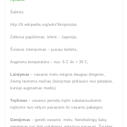
Šaltinis:
http://lt.wikipedia.org/wiki/Skirpstulas
Zelkova papilitimas, kilmė – Japonija;
Šviesos toleravimas – pusiau šešėlis;
Auginimo temperatūra – nuo -5 C iki + 35 C;
Laistymas
– vasaros metu mėgsta daugiau drėgmės,
žiemą laistoma mažiau (laistymas priklauso nuo patalpos,
kurioje auginamas medis);
Tręšimas
– vasaros periodu tręšti subalansuotomis
trąšomis nuo vėlyvo pavasario iki vasaros pabaigos;
Genėjimas
– genėti vasaros metu. Nereikalingų šakų
genėjimas turi būti vykdomas ankstyvą pavasarį. Žaizdas