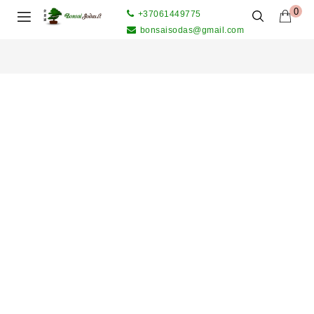
0
+37061449775
bonsaisodas@gmail.com