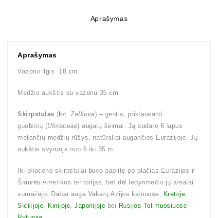
Aprašymas
Aprašymas
Vazono ilgis 18 cm.
Medžio aukštis su vazonu 35 cm
Skirpstulas
(
lot.
Zelkova
) – gentis, priklausanti
guobinių (
Ulmaceae
) augalų šeimai. Ją sudaro 6 lapus
metančių medžių rūšys, natūraliai augančios Eurazijoje. Jų
aukštis svyruoja nuo 6 iki 35 m.
Iki plioceno skirpstulai buvo paplitę po plačias Eurazijos ir
Šiaurės Amerikos teritorijas, bet dėl ledynmečio jų arealai
sumažėjo. Dabar auga Vakarų Azijos kalnuose,
Kretoje
,
Sicilijoje
,
Kinijoje
,
Japonijoje
bei
Rusijos Tolimuosiuose
Rytuose
.