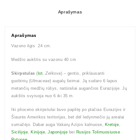
Aprašymas
Aprašymas
Vazono ilgis 24 cm.
Medžio aukštis su vazonu 40 cm
Skirpstulas
(
lot.
Zelkova
) – gentis, priklausanti
guobinių (
Ulmaceae
) augalų šeimai. Ją sudaro 6 lapus
metančių medžių rūšys, natūraliai augančios Eurazijoje. Jų
aukštis svyruoja nuo 6 iki 35 m.
Iki plioceno skirpstulai buvo paplitę po plačias Eurazijos ir
Šiaurės Amerikos teritorijas, bet dėl ledynmečio jų arealai
sumažėjo. Dabar auga Vakarų Azijos kalnuose,
Kretoje
,
Sicilijoje
,
Kinijoje
,
Japonijoje
bei
Rusijos Tolimuosiuose
Rytuose
.