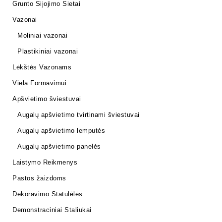
Grunto Sijojimo Sietai
Vazonai
Moliniai vazonai
Plastikiniai vazonai
Lėkštės Vazonams
Viela Formavimui
Apšvietimo šviestuvai
Augalų apšvietimo tvirtinami šviestuvai
Augalų apšvietimo lemputės
Augalų apšvietimo panelės
Laistymo Reikmenys
Pastos žaizdoms
Dekoravimo Statulėlės
Demonstraciniai Staliukai