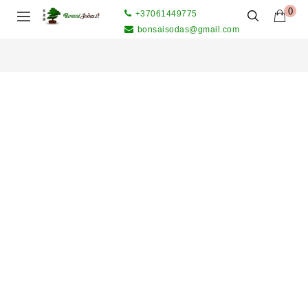
0
+37061449775
bonsaisodas@gmail.com