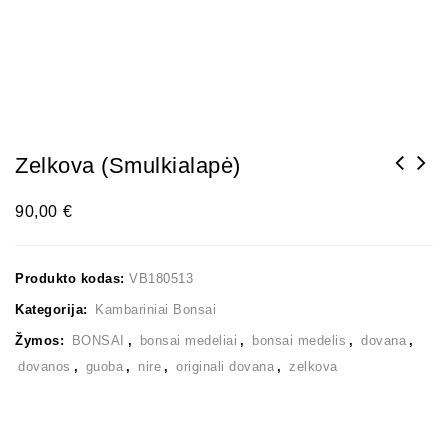
Zelkova (smulkialapė)
90,00
€
Produkto kodas:
VB180513
Kategorija:
Kambariniai Bonsai
Žymos:
BONSAI
,
bonsai medeliai
,
bonsai medelis
,
dovana
,
dovanos
,
guoba
,
nire
,
originali dovana
,
zelkova