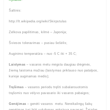
Šaltinis:
http://lt.wikipedia.org/wiki/Skirpstulas
Zelkova papilitimas, kilmė – Japonija;
Šviesos toleravimas – pusiau šešėlis;
Auginimo temperatūra – nuo -5 C iki + 35 C;
Laistymas
– vasaros metu mėgsta daugiau drėgmės,
žiemą laistoma mažiau (laistymas priklauso nuo patalpos,
kurioje auginamas medis);
Tręšimas
– vasaros periodu tręšti subalansuotomis
trąšomis nuo vėlyvo pavasario iki vasaros pabaigos;
Genėjimas
– genėti vasaros metu. Nereikalingų šakų
genėjimas turi būti vykdomas ankstyvą pavasarį. Žaizdas