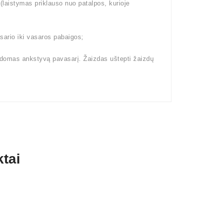
aistymas priklauso nuo patalpos, kurioje
ario iki vasaros pabaigos;
kdomas ankstyvą pavasarį. Žaizdas uštepti žaizdų
tai