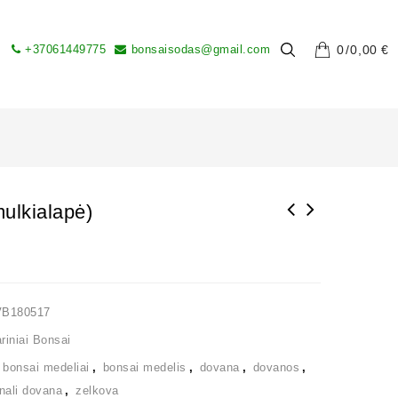
+37061449775
bonsaisodas@gmail.com
0
0,00
€
ulkialapė)
VB180517
iniai Bonsai
,
bonsai medeliai
,
bonsai medelis
,
dovana
,
dovanos
,
inali dovana
,
zelkova