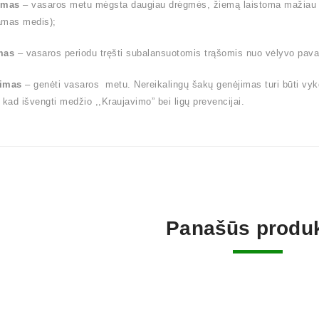
ymas
– vasaros metu mėgsta daugiau drėgmės, žiemą laistoma mažiau (l
amas medis);
mas
– vasaros periodu tręšti subalansuotomis trąšomis nuo vėlyvo pavas
imas
– genėti vasaros metu. Nereikalingų šakų genėjimas turi būti vy
 kad išvengti medžio ,,Kraujavimo” bei ligų prevencijai.
Panašūs produk