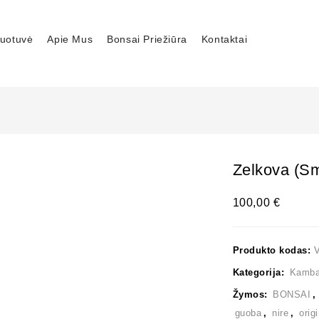
uotuvė
Apie Mus
Bonsai Priežiūra
Kontaktai
Zelkova (sm
100,00
€
Produkto kodas:
Kategorija:
Kambar
Žymos:
BONSAI
guoba
,
nire
,
orig