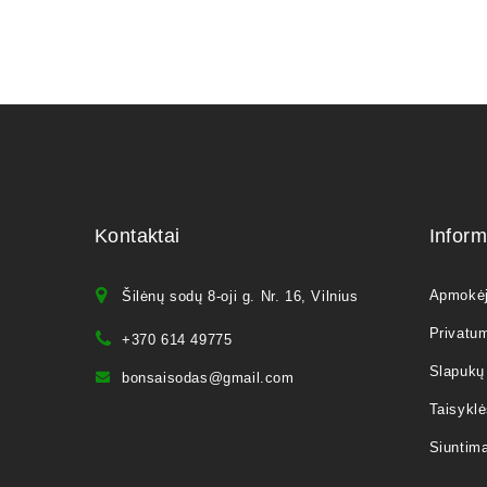
Kontaktai
Inform
Apmokė
Šilėnų sodų 8-oji g. Nr. 16, Vilnius
Privatum
+370 614 49775
Slapukų 
bonsaisodas@gmail.com
Taisyklė
Siuntim