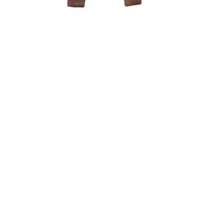
Zelkova (
120,00
€