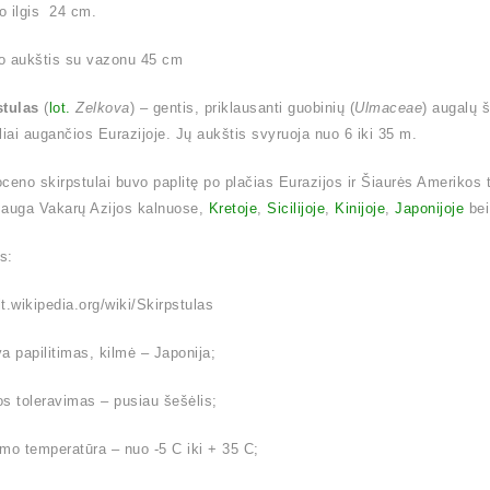
o ilgis 24 cm.
o aukštis su vazonu 45 cm
stulas
(
lot.
Zelkova
) – gentis, priklausanti guobinių (
Ulmaceae
) augalų 
liai augančios Eurazijoje. Jų aukštis svyruoja nuo 6 iki 35 m.
ioceno skirpstulai buvo paplitę po plačias Eurazijos ir Šiaurės Amerikos 
 auga Vakarų Azijos kalnuose,
Kretoje
,
Sicilijoje
,
Kinijoje
,
Japonijoje
be
is:
/lt.wikipedia.org/wiki/Skirpstulas
a papilitimas, kilmė – Japonija;
s toleravimas – pusiau šešėlis;
mo temperatūra – nuo -5 C iki + 35 C;