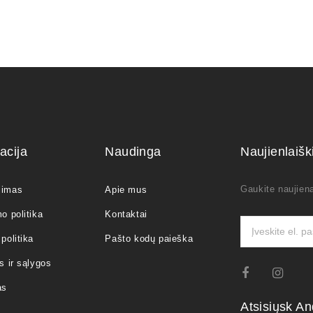
acija
Naudinga
Naujienlaiš
Gaukite naujiena
jimas
Apie mus
o politika
Kontaktai
politika
Pašto kodų paieška
s ir sąlygos
as
Atsisiųsk An