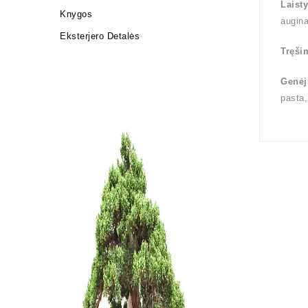
Laist
Knygos
augin
Eksterjero Detalės
Tręši
Genėj
pasta,