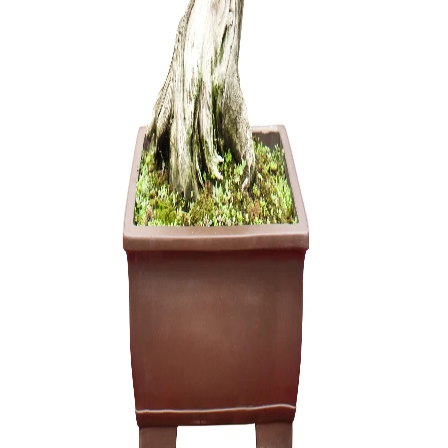
Zelkova (
200,00
€