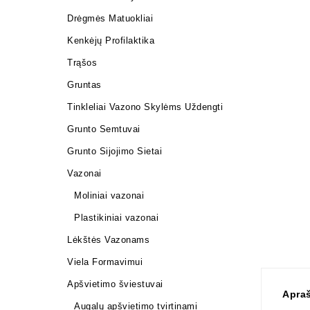
Drėgmės Matuokliai
Kenkėjų Profilaktika
Trąšos
Gruntas
Tinkleliai Vazono Skylėms Uždengti
Grunto Semtuvai
Grunto Sijojimo Sietai
Vazonai
Moliniai vazonai
Plastikiniai vazonai
Lėkštės Vazonams
Viela Formavimui
Apšvietimo šviestuvai
Apra
Augalų apšvietimo tvirtinami