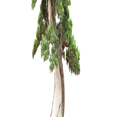
Ficus Ret
130,00
€