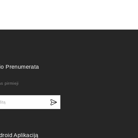
kio Prenumerata
s pirmieji
droid Aplikaciją