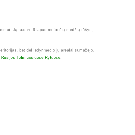
šeimai. Ją sudaro 6 lapus metančių medžių rūšys,
teritorijas, bet dėl ledynmečio jų arealai sumažėjo.
i
Rusijos Tolimuosiuose Rytuose
.