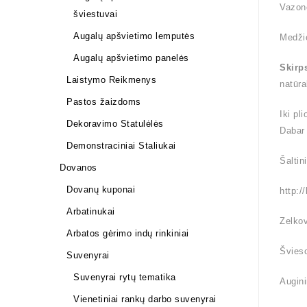
Vazon
šviestuvai
Augalų apšvietimo lemputės
Medži
Augalų apšvietimo panelės
Skirp
Laistymo Reikmenys
natūra
Pastos žaizdoms
Iki pl
Dekoravimo Statulėlės
Dabar
Demonstraciniai Staliukai
Šaltin
Dovanos
Dovanų kuponai
http:/
Arbatinukai
Zelkov
Arbatos gėrimo indų rinkiniai
Švieso
Suvenyrai
Suvenyrai rytų tematika
Augini
Vienetiniai rankų darbo suvenyrai