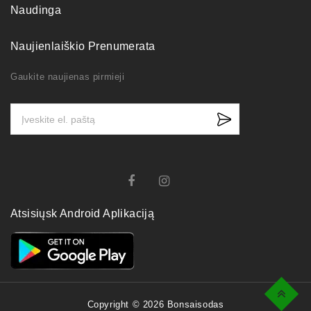
Naudinga
Naujienlaiškio Prenumerata
Gaukite naujienas pirmieji
Atsisiųsk Android Aplikaciją
Top
Copyright © 2026 Bonsaisodas