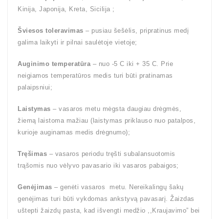
Kinija, Japonija, Kreta, Sicilija ;
Šviesos toleravimas
– pusiau šešėlis, pripratinus medį
galima laikyti ir pilnai saulėtoje vietoje;
Auginimo temperatūra
– nuo -5 C iki + 35 C. Prie
neigiamos temperatūros medis turi būti pratinamas
palaipsniui;
Laistymas
– vasaros metu mėgsta daugiau drėgmės,
žiemą laistoma mažiau (laistymas priklauso nuo patalpos,
kurioje auginamas medis drėgnumo);
Tręšimas
– vasaros periodu tręšti subalansuotomis
trąšomis nuo vėlyvo pavasario iki vasaros pabaigos;
Genėjimas
– genėti vasaros metu. Nereikalingų šakų
genėjimas turi būti vykdomas ankstyvą pavasarį. Žaizdas
uštepti žaizdų pasta, kad išvengti medžio ,,Kraujavimo” bei