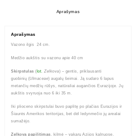
Aprašymas
Aprašymas
Vazono ilgis 24 cm.
Medžio aukštis su vazonu apie 40 cm
Skirpstulas
(
lot.
Zelkova
) – gentis, priklausanti
guobinių (
Ulmaceae
) augalų šeimai. Ją sudaro 6 lapus
metančių medžių rūšys, natūraliai augančios Eurazijoje. Jų
aukštis svyruoja nuo 6 iki 35 m.
Iki plioceno skirpstulai buvo paplitę po plačias Eurazijos ir
Šiaurės Amerikos teritorijas, bet dėl ledynmečio jų arealai
sumažėjo.
Zelkova papilitimas
, kilmė – vakarų Azijos kalnuose,