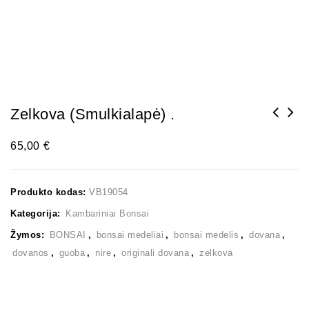
Zelkova (smulkialapė) .
65,00
€
Produkto kodas:
VB19054
Kategorija:
Kambariniai Bonsai
Žymos:
BONSAI
,
bonsai medeliai
,
bonsai medelis
,
dovana
,
dovanos
,
guoba
,
nire
,
originali dovana
,
zelkova