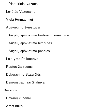
Plastikiniai vazonai
Lėkštės Vazonams
Viela Formavimui
Apšvietimo šviestuvai
Augalų apšvietimo tvirtinami šviestuvai
Augalų apšvietimo lemputės
Augalų apšvietimo panelės
Laistymo Reikmenys
Pastos žaizdoms
Dekoravimo Statulėlės
Demonstraciniai Staliukai
Dovanos
Dovanų kuponai
Arbatinukai