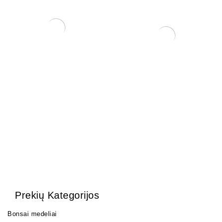
Granatmedis
100,00
€
Pasta žaizdoms
25,00
€
Prekių Kategorijos
Bonsai medeliai