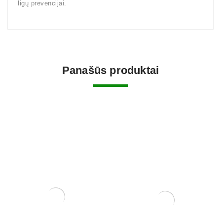
ligų prevencijai.
Panašūs produktai
Grunto semtuvas plastikinis
3 dalių .
Zelkova (smulkialapė)