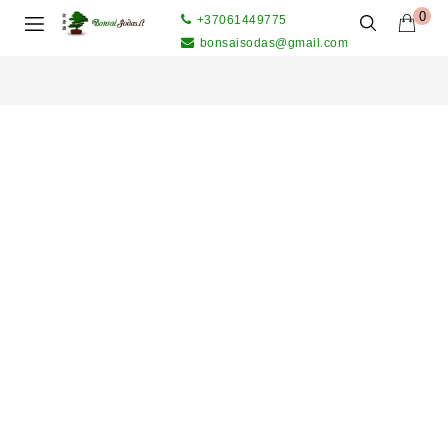
0
+37061449775
bonsaisodas@gmail.com