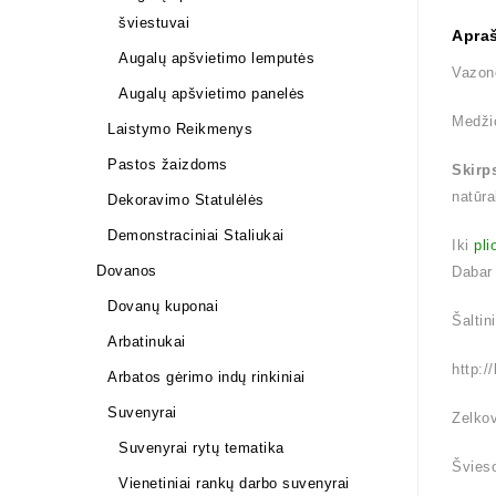
šviestuvai
Apra
Augalų apšvietimo lemputės
Vazon
Augalų apšvietimo panelės
Medži
Laistymo Reikmenys
Pastos žaizdoms
Skirp
natūra
Dekoravimo Statulėlės
Demonstraciniai Staliukai
Iki
pli
Dovanos
Dabar
Dovanų kuponai
Šaltin
Arbatinukai
http:/
Arbatos gėrimo indų rinkiniai
Suvenyrai
Zelkov
Suvenyrai rytų tematika
Švieso
Vienetiniai rankų darbo suvenyrai