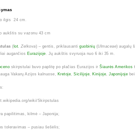
šymas
o ilgis 24 cm.
o aukštis su vazonu 43 cm
stulas
(
lot.
Zelkova
) – gentis, priklausanti
guobinių
(
Ulmaceae
) augalų 
liai augančios
Eurazijoje
. Jų aukštis svyruoja nuo 6 iki 35 m.
oceno
skirpstulai buvo paplitę po plačias Eurazijos ir
Šiaurės Amerikos
t
 auga Vakarų Azijos kalnuose,
Kretoje
,
Sicilijoje
,
Kinijoje
,
Japonijoje
be
is:
/lt.wikipedia.org/wiki/Skirpstulas
a papilitimas, kilmė – Japonija;
s toleravimas – pusiau šešėlis;