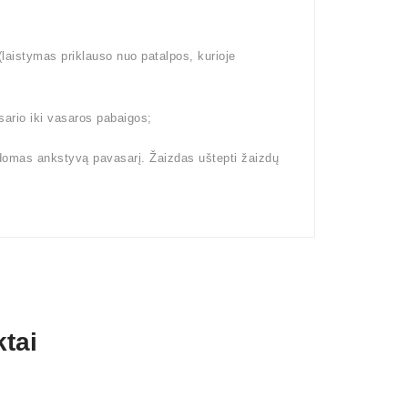
aistymas priklauso nuo patalpos, kurioje
ario iki vasaros pabaigos;
domas ankstyvą pavasarį. Žaizdas uštepti žaizdų
tai