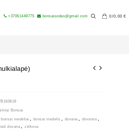
+37061449775
bonsaisodas@gmail.com
0
0,00
€
ulkialapė)
VB160619
iniai Bonsai
,
bonsai medeliai
,
bonsai medelis
,
dovana
,
dovanos
,
inali dovana
,
zelkova