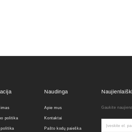
acija
Naudinga
Naujienlaiš
Gaukite naujiena
jimas
Apie mus
o politika
Kontaktai
politika
Pašto kodų paieška