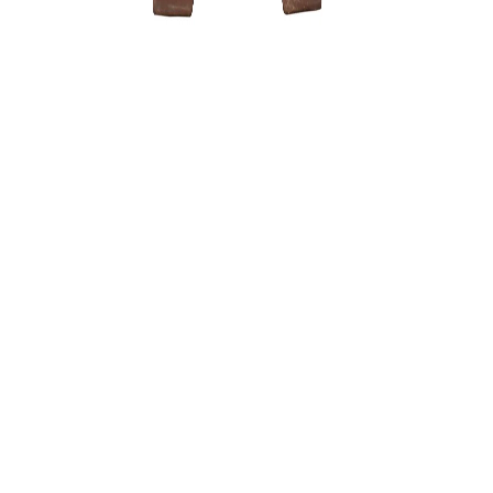
Carmona 
250,00
€