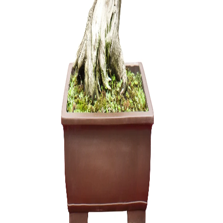
Granatme
100,00
€