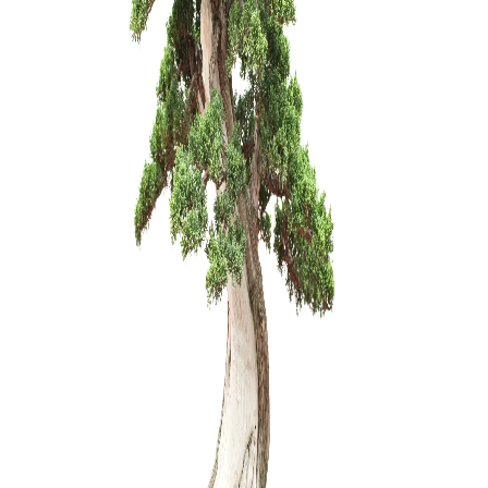
Ulmus parv
150,00
€