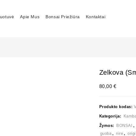
uotuvė
Apie Mus
Bonsai Priežiūra
Kontaktai
Zelkova (sm
80,00
€
Produkto kodas:
Kategorija:
Kambar
Žymos:
BONSAI
guoba
,
nire
,
orig