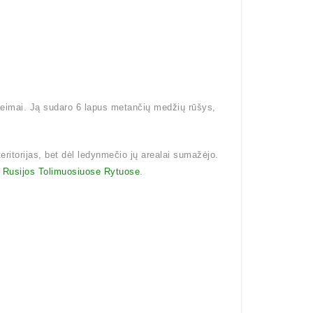
šeimai. Ją sudaro 6 lapus metančių medžių rūšys,
eritorijas, bet dėl ledynmečio jų arealai sumažėjo.
i
Rusijos Tolimuosiuose Rytuose
.