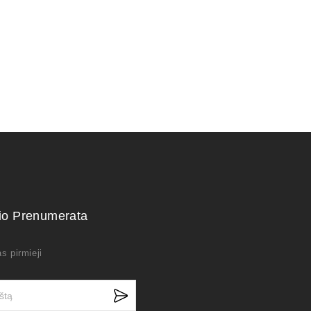
kio Prenumerata
s pirmieji