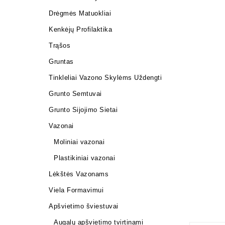
Drėgmės Matuokliai
Kenkėjų Profilaktika
Trąšos
Gruntas
Tinkleliai Vazono Skylėms Uždengti
Grunto Semtuvai
Grunto Sijojimo Sietai
Vazonai
Moliniai vazonai
Plastikiniai vazonai
Lėkštės Vazonams
Viela Formavimui
Apšvietimo šviestuvai
Augalų apšvietimo tvirtinami