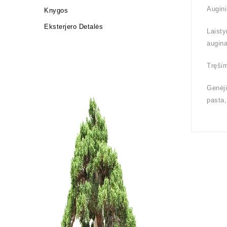
Augini
Knygos
Eksterjero Detalės
Laisty
augin
Tręšim
Genėji
pasta,