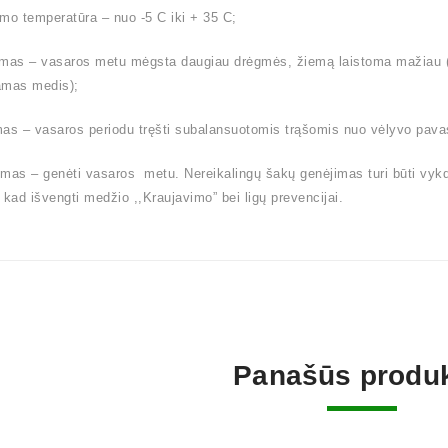
mo temperatūra – nuo -5 C iki + 35 C;
mas – vasaros metu mėgsta daugiau drėgmės, žiemą laistoma mažiau (l
amas medis);
as – vasaros periodu tręšti subalansuotomis trąšomis nuo vėlyvo pavas
mas – genėti vasaros metu. Nereikalingų šakų genėjimas turi būti vyk
 kad išvengti medžio ,,Kraujavimo” bei ligų prevencijai.
Panašūs produk