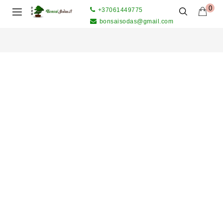
0
+37061449775
bonsaisodas@gmail.com