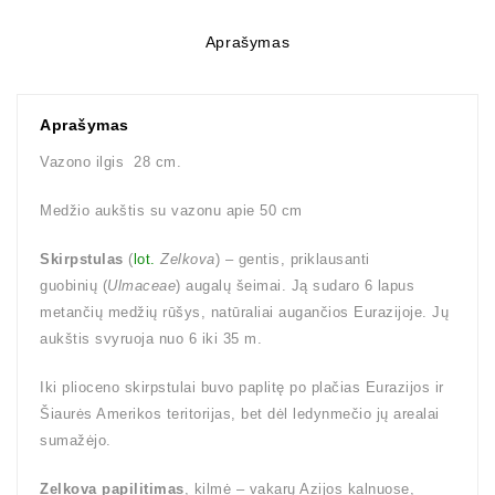
Aprašymas
Aprašymas
Vazono ilgis 28 cm.
Medžio aukštis su vazonu apie 50 cm
Skirpstulas
(
lot.
Zelkova
) – gentis, priklausanti
guobinių (
Ulmaceae
) augalų šeimai. Ją sudaro 6 lapus
metančių medžių rūšys, natūraliai augančios Eurazijoje. Jų
aukštis svyruoja nuo 6 iki 35 m.
Iki plioceno skirpstulai buvo paplitę po plačias Eurazijos ir
Šiaurės Amerikos teritorijas, bet dėl ledynmečio jų arealai
sumažėjo.
Zelkova papilitimas
, kilmė – vakarų Azijos kalnuose,