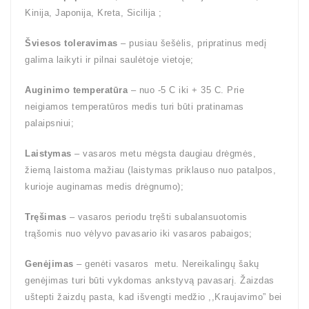
Kinija, Japonija, Kreta, Sicilija ;
Šviesos toleravimas
– pusiau šešėlis, pripratinus medį
galima laikyti ir pilnai saulėtoje vietoje;
Auginimo temperatūra
– nuo -5 C iki + 35 C. Prie
neigiamos temperatūros medis turi būti pratinamas
palaipsniui;
Laistymas
– vasaros metu mėgsta daugiau drėgmės,
žiemą laistoma mažiau (laistymas priklauso nuo patalpos,
kurioje auginamas medis drėgnumo);
Tręšimas
– vasaros periodu tręšti subalansuotomis
trąšomis nuo vėlyvo pavasario iki vasaros pabaigos;
Genėjimas
– genėti vasaros metu. Nereikalingų šakų
genėjimas turi būti vykdomas ankstyvą pavasarį. Žaizdas
uštepti žaizdų pasta, kad išvengti medžio ,,Kraujavimo” bei