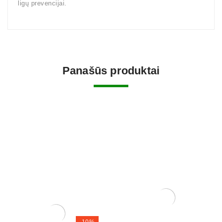
ligų prevencijai.
Panašūs produktai
Grunto semtuvas plastikinis
3 dalių .
-10%