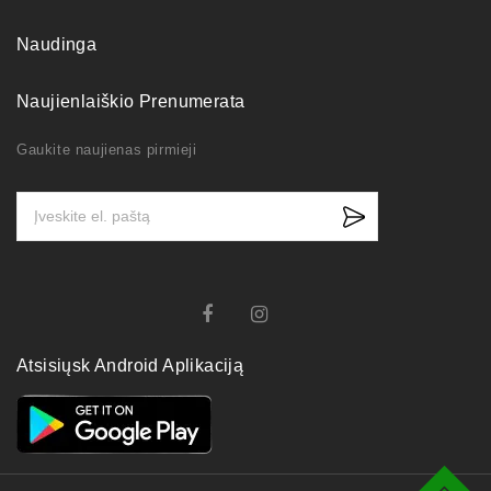
Naudinga
Naujienlaiškio Prenumerata
Gaukite naujienas pirmieji
Atsisiųsk Android Aplikaciją
Top