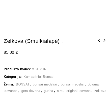
Zelkova (smulkialapė) .
85,00
€
Produkto kodas:
VB19816
Kategorija:
Kambariniai Bonsai
Žymų:
BONSAI
,
bonsai medeliai
,
bonsai medelis
,
dovana
,
dovanos
,
gera dovana
,
guoba
,
nire
,
originali dovana
,
zelkova