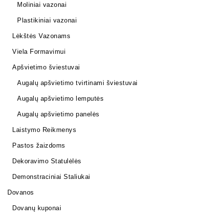
Moliniai vazonai
Plastikiniai vazonai
Lėkštės Vazonams
Viela Formavimui
Apšvietimo šviestuvai
Augalų apšvietimo tvirtinami šviestuvai
Augalų apšvietimo lemputės
Augalų apšvietimo panelės
Laistymo Reikmenys
Pastos žaizdoms
Dekoravimo Statulėlės
Demonstraciniai Staliukai
Dovanos
Dovanų kuponai