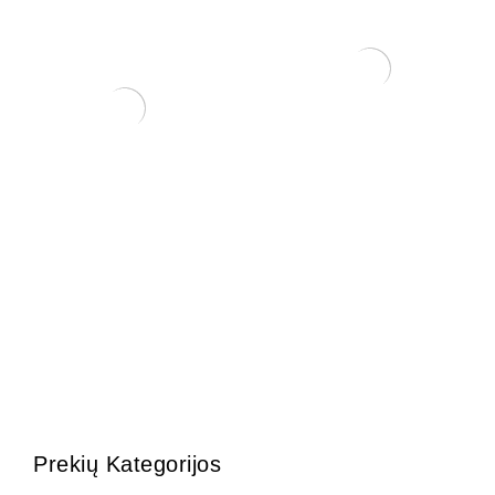
ŽALIASIS purškiamas kalio
muilas (500 ml)
3,75
€
Pasta žaizdoms
25,00
€
Prekių Kategorijos