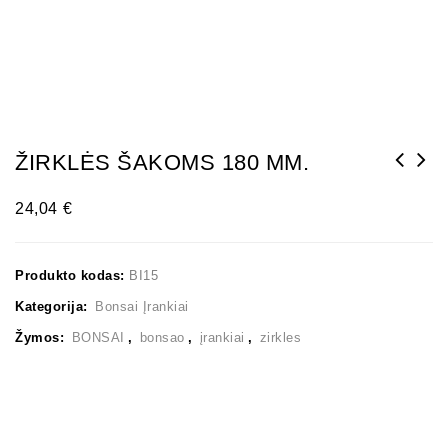
ŽIRKLĖS ŠAKOMS 180 MM.
24,04
€
Produkto kodas:
BI15
Kategorija:
Bonsai Įrankiai
Žymos:
BONSAI
,
bonsao
,
įrankiai
,
zirkles