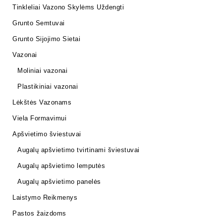
Tinkleliai Vazono Skylėms Uždengti
Grunto Semtuvai
Grunto Sijojimo Sietai
Vazonai
Moliniai vazonai
Plastikiniai vazonai
Lėkštės Vazonams
Viela Formavimui
Apšvietimo šviestuvai
Augalų apšvietimo tvirtinami šviestuvai
Augalų apšvietimo lemputės
Augalų apšvietimo panelės
Laistymo Reikmenys
Pastos žaizdoms