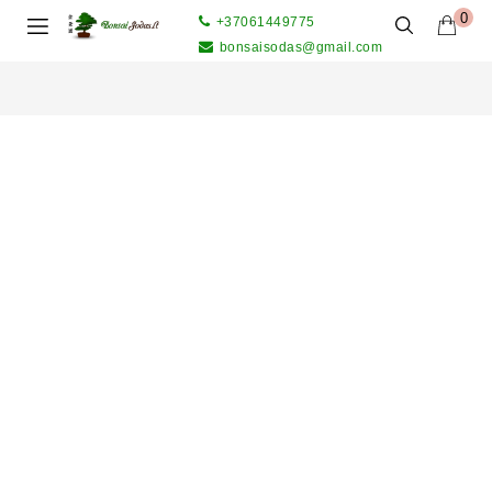
0
+37061449775
bonsaisodas@gmail.com