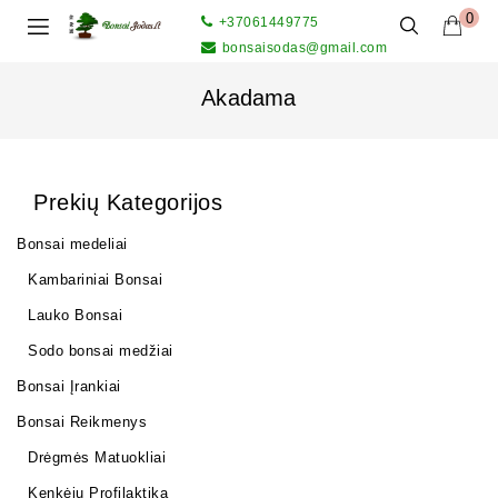
0
+37061449775
bonsaisodas@gmail.com
Akadama
Prekių Kategorijos
Bonsai medeliai
Kambariniai Bonsai
Lauko Bonsai
Sodo bonsai medžiai
Bonsai Įrankiai
Bonsai Reikmenys
Drėgmės Matuokliai
Kenkėjų Profilaktika