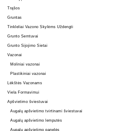
Trąšos
Gruntas
Tinkleliai Vazono Skylėms Uždengti
Grunto Semtuvai
Grunto Sijojimo Sietai
Vazonai
Moliniai vazonai
Plastikiniai vazonai
Lėkštės Vazonams
Viela Formavimui
Apšvietimo šviestuvai
Augalų apšvietimo tvirtinami šviestuvai
Augalų apšvietimo lemputės
Augalų apšvietimo panelės