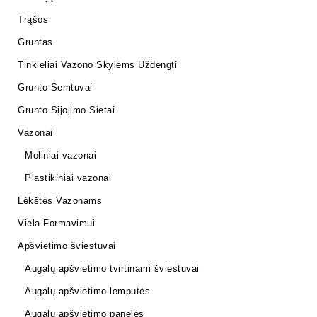
Trąšos
Gruntas
Tinkleliai Vazono Skylėms Uždengti
Grunto Semtuvai
Grunto Sijojimo Sietai
Vazonai
Moliniai vazonai
Plastikiniai vazonai
Lėkštės Vazonams
Viela Formavimui
Apšvietimo šviestuvai
Augalų apšvietimo tvirtinami šviestuvai
Augalų apšvietimo lemputės
Augalų apšvietimo panelės