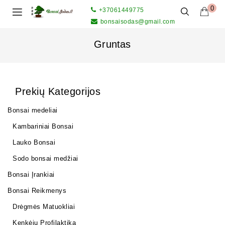
0
+37061449775
bonsaisodas@gmail.com
Gruntas
Prekių Kategorijos
Bonsai medeliai
Kambariniai Bonsai
Lauko Bonsai
Sodo bonsai medžiai
Bonsai Įrankiai
Bonsai Reikmenys
Drėgmės Matuokliai
Kenkėjų Profilaktika