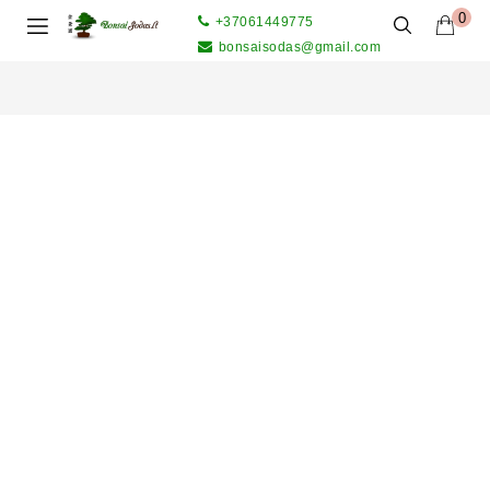
0
+37061449775
bonsaisodas@gmail.com