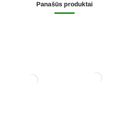
Panašūs produktai
Grunto semtuvas plastikinis
3 dalių .
Zelkova (smulkialapė)
22,00
€
3500,00
€