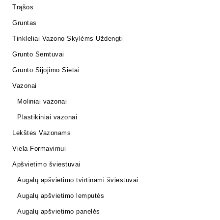
Trąšos
Gruntas
Tinkleliai Vazono Skylėms Uždengti
Grunto Semtuvai
Grunto Sijojimo Sietai
Vazonai
Moliniai vazonai
Plastikiniai vazonai
Lėkštės Vazonams
Viela Formavimui
Apšvietimo šviestuvai
Augalų apšvietimo tvirtinami šviestuvai
Augalų apšvietimo lemputės
Augalų apšvietimo panelės