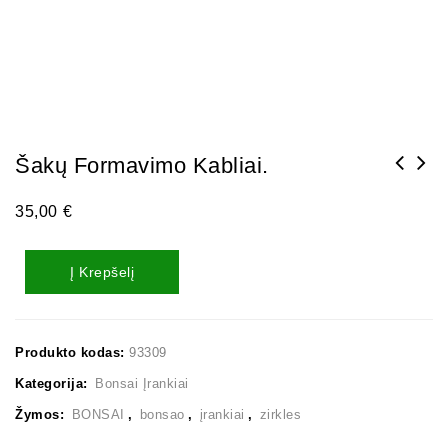
Šakų Formavimo Kabliai.
35,00
€
Į Krepšelį
Produkto kodas:
93309
Kategorija:
Bonsai Įrankiai
Žymos:
BONSAI
,
bonsao
,
įrankiai
,
zirkles