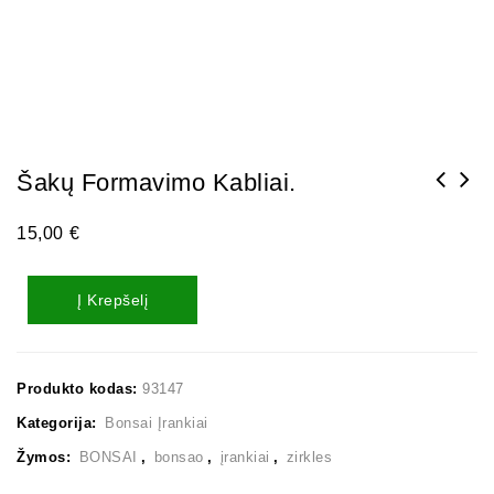
Šakų Formavimo Kabliai.
15,00
€
Į Krepšelį
Produkto kodas:
93147
Kategorija:
Bonsai Įrankiai
Žymos:
BONSAI
,
bonsao
,
įrankiai
,
zirkles