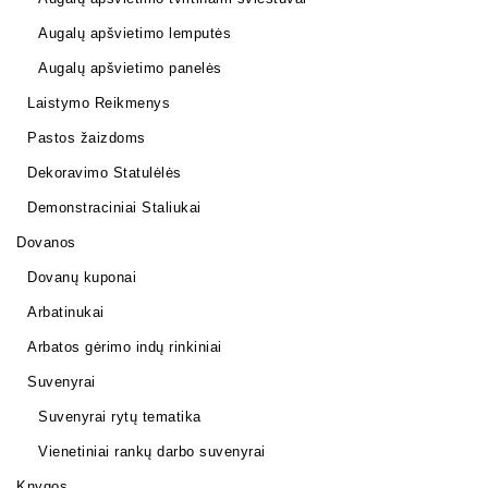
Augalų apšvietimo lemputės
Augalų apšvietimo panelės
Laistymo Reikmenys
Pastos žaizdoms
Dekoravimo Statulėlės
Demonstraciniai Staliukai
Dovanos
Dovanų kuponai
Arbatinukai
Arbatos gėrimo indų rinkiniai
Suvenyrai
Suvenyrai rytų tematika
Vienetiniai rankų darbo suvenyrai
Knygos