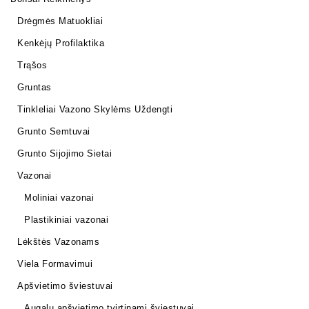
Drėgmės Matuokliai
Kenkėjų Profilaktika
Trąšos
Gruntas
Tinkleliai Vazono Skylėms Uždengti
Grunto Semtuvai
Grunto Sijojimo Sietai
Vazonai
Moliniai vazonai
Plastikiniai vazonai
Lėkštės Vazonams
Viela Formavimui
Apšvietimo šviestuvai
Augalų apšvietimo tvirtinami šviestuvai