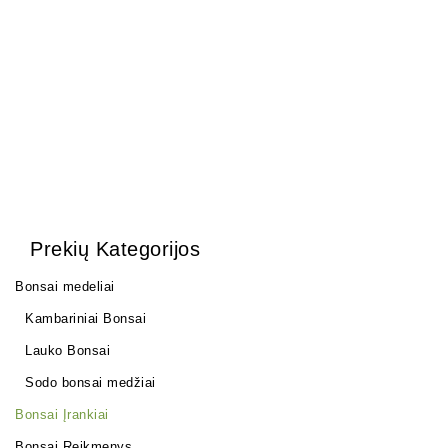
Grunto semtuvas 3 dalių .
35,00
€
Prekių Kategorijos
Bonsai medeliai
Kambariniai Bonsai
Lauko Bonsai
Sodo bonsai medžiai
Bonsai Įrankiai
Bonsai Reikmenys