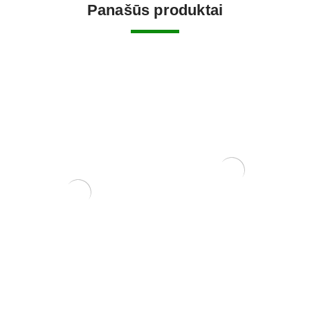
Panašūs produktai
Mentelė/pincetas, 210 mm
25,00
€
Zelkova (smulkialapė)
3500,00
€