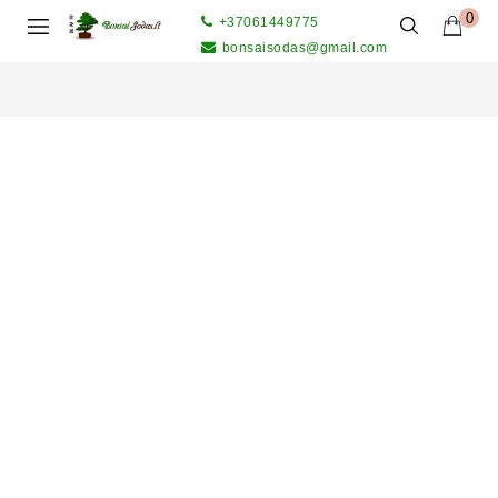
0
+37061449775
bonsaisodas@gmail.com