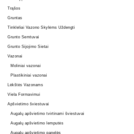
Trąšos
Gruntas
Tinkleliai Vazono Skylėms Uždengti
Grunto Semtuvai
Grunto Sijojimo Sietai
Vazonai
Moliniai vazonai
Plastikiniai vazonai
Lėkštės Vazonams
Viela Formavimui
Apšvietimo šviestuvai
Augalų apšvietimo tvirtinami šviestuvai
Augalų apšvietimo lemputės
Augalų apšvietimo panelės