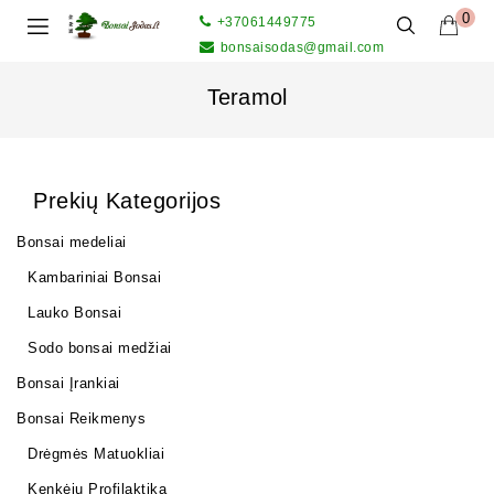
0
+37061449775
bonsaisodas@gmail.com
Teramol
Prekių Kategorijos
Bonsai medeliai
Kambariniai Bonsai
Lauko Bonsai
Sodo bonsai medžiai
Bonsai Įrankiai
Bonsai Reikmenys
Drėgmės Matuokliai
Kenkėjų Profilaktika