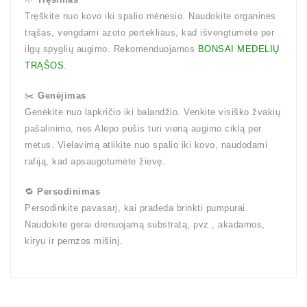
Tręškite nuo kovo iki spalio mėnesio.
Naudokite organines
trąšas, vengdami azoto pertekliaus, kad išvengtumėte per
ilgų spyglių augimo. Rekomenduojamos
BONSAI MEDELIŲ
TRĄŠOS.
✂️
Genėjimas
Genėkite nuo lapkričio iki balandžio.
Venkite visiško žvakių
pašalinimo, nes Alepo pušis turi vieną augimo ciklą per
metus.
Vielavimą atlikite nuo spalio iki kovo, naudodami
rafiją, kad apsaugotumėte žievę.
🔁
Persodinimas
Persodinkite pavasarį, kai pradeda brinkti pumpurai.
Naudokite gerai drenuojamą substratą, pvz., akadamos,
kiryu ir pemzos mišinį.