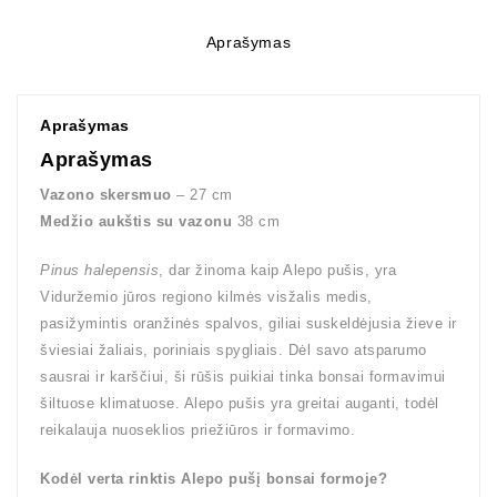
Aprašymas
Aprašymas
Aprašymas
Vazono skersmuo
– 27 cm
Medžio aukštis su vazonu
38 cm
Pinus halepensis
, dar žinoma kaip Alepo pušis, yra
Viduržemio jūros regiono kilmės visžalis medis,
pasižymintis oranžinės spalvos, giliai suskeldėjusia žieve ir
šviesiai žaliais, poriniais spygliais.
Dėl savo atsparumo
sausrai ir karščiui, ši rūšis puikiai tinka bonsai formavimui
šiltuose klimatuose.
Alepo pušis yra greitai auganti, todėl
reikalauja nuoseklios priežiūros ir formavimo.
Kodėl verta rinktis Alepo pušį bonsai formoje?