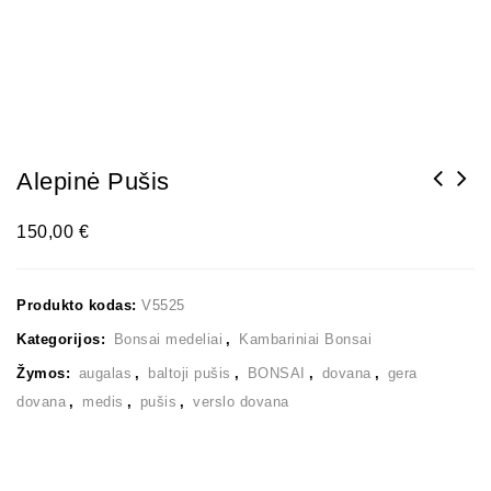
Alepinė Pušis
150,00
€
Produkto kodas:
V5525
Kategorijos:
Bonsai medeliai
,
Kambariniai Bonsai
Žymos:
augalas
,
baltoji pušis
,
BONSAI
,
dovana
,
gera
dovana
,
medis
,
pušis
,
verslo dovana