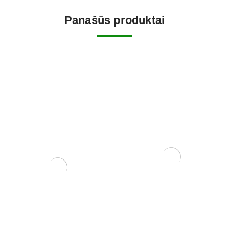
Panašūs produktai
Tinklelis vazono skylėms
uždengti. Pakuotėje 10 vnt.
1,50
€
Sesbania
150,00
€