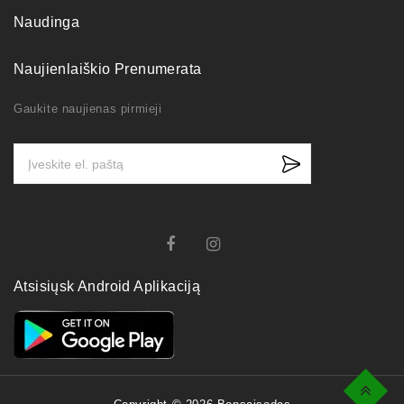
Naudinga
Naujienlaiškio Prenumerata
Gaukite naujienas pirmieji
Atsisiųsk Android Aplikaciją
Top