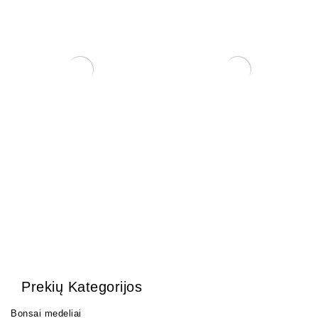
Arabica – Nile Acacia
Ulmus parvifolia
150,00
€
150,00
€
Prekių Kategorijos
Bonsai medeliai