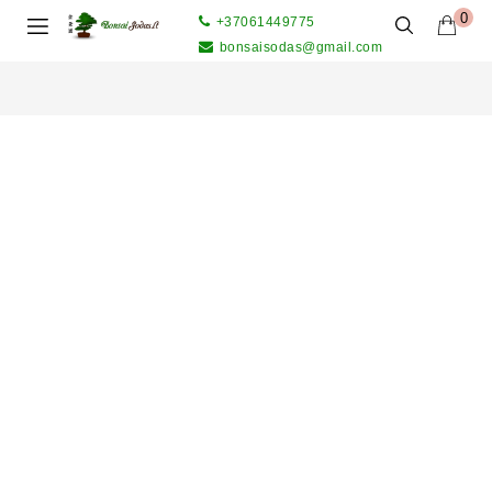
0
+37061449775
bonsaisodas@gmail.com