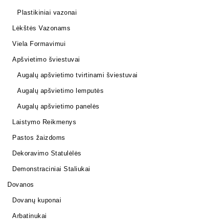
Plastikiniai vazonai
Lėkštės Vazonams
Viela Formavimui
Apšvietimo šviestuvai
Augalų apšvietimo tvirtinami šviestuvai
Augalų apšvietimo lemputės
Augalų apšvietimo panelės
Laistymo Reikmenys
Pastos žaizdoms
Dekoravimo Statulėlės
Demonstraciniai Staliukai
Dovanos
Dovanų kuponai
Arbatinukai