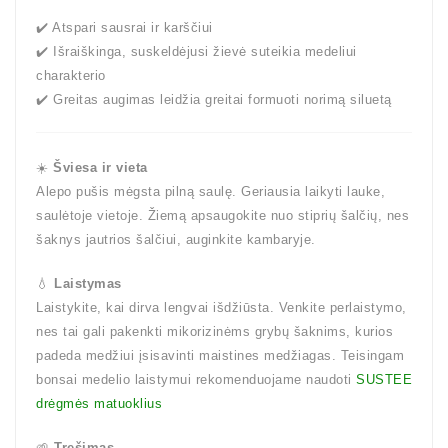
✔️ Atspari sausrai ir karščiui
✔️ Išraiškinga, suskeldėjusi žievė suteikia medeliui
charakterio
✔️ Greitas augimas leidžia greitai formuoti norimą siluetą
☀️
Šviesa ir vieta
Alepo pušis mėgsta pilną saulę.
Geriausia laikyti lauke,
saulėtoje vietoje.
Žiemą apsaugokite nuo stiprių šalčių, nes
šaknys jautrios šalčiui, auginkite kambaryje.
💧
Laistymas
Laistykite, kai dirva lengvai išdžiūsta.
Venkite perlaistymo,
nes tai gali pakenkti mikorizinėms grybų šaknims, kurios
padeda medžiui įsisavinti maistines medžiagas. Teisingam
bonsai medelio laistymui rekomenduojame naudoti
SUSTEE
drėgmės matuoklius
🌱
Tręšimas