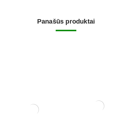
Panašūs produktai
Pasta žaizdoms
Grunto semtuvas 3 dalių .