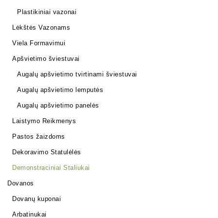
Plastikiniai vazonai
Lėkštės Vazonams
Viela Formavimui
Apšvietimo šviestuvai
Augalų apšvietimo tvirtinami šviestuvai
Augalų apšvietimo lemputės
Augalų apšvietimo panelės
Laistymo Reikmenys
Pastos žaizdoms
Dekoravimo Statulėlės
Demonstraciniai Staliukai
Dovanos
Dovanų kuponai
Arbatinukai