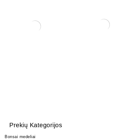
Bonsai demonstracinis
Zeolit 2 ltr.
staliukas
5,00
€
120,00
€
Prekių Kategorijos
Bonsai medeliai