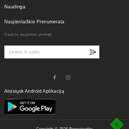
Naudinga
Naujienlaiškio Prenumerata
Gaukite naujienas pirmieji
Atsisiųsk Android Aplikaciją
Top
Copyright © 2026 Bonsaisodas