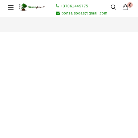
0
+37061449775
bonsaisodas@gmail.com