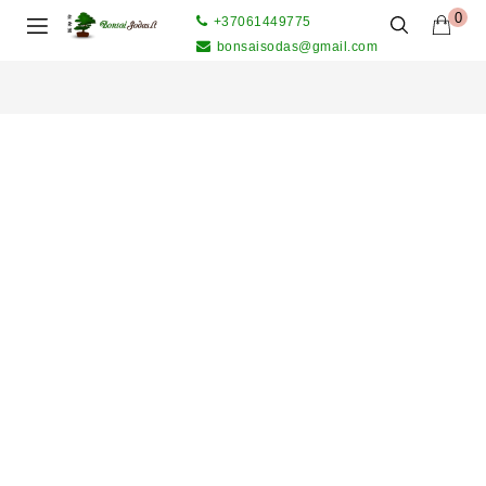
0
+37061449775
bonsaisodas@gmail.com