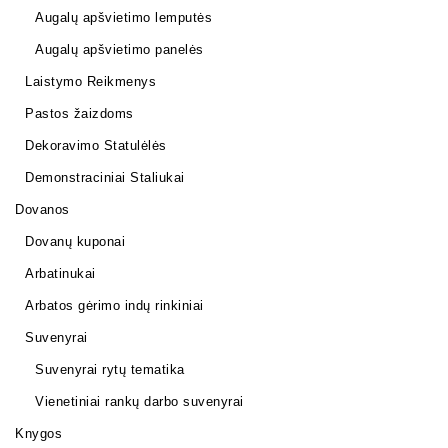
Augalų apšvietimo lemputės
Augalų apšvietimo panelės
Laistymo Reikmenys
Pastos žaizdoms
Dekoravimo Statulėlės
Demonstraciniai Staliukai
Dovanos
Dovanų kuponai
Arbatinukai
Arbatos gėrimo indų rinkiniai
Suvenyrai
Suvenyrai rytų tematika
Vienetiniai rankų darbo suvenyrai
Knygos