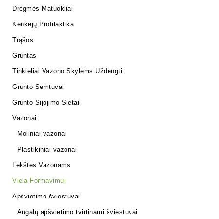
Drėgmės Matuokliai
Kenkėjų Profilaktika
Trąšos
Gruntas
Tinkleliai Vazono Skylėms Uždengti
Grunto Semtuvai
Grunto Sijojimo Sietai
Vazonai
Moliniai vazonai
Plastikiniai vazonai
Lėkštės Vazonams
Viela Formavimui
Apšvietimo šviestuvai
Augalų apšvietimo tvirtinami šviestuvai