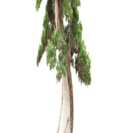
viela 80 g
17,00
€
Pincetas/g
mm