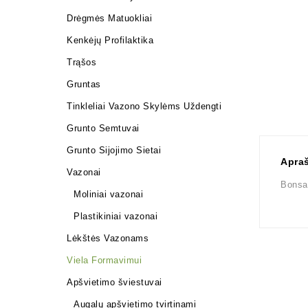
Drėgmės Matuokliai
Kenkėjų Profilaktika
Trąšos
Gruntas
Tinkleliai Vazono Skylėms Uždengti
Grunto Semtuvai
Grunto Sijojimo Sietai
Apra
Vazonai
Bonsai
Moliniai vazonai
Plastikiniai vazonai
Lėkštės Vazonams
Viela Formavimui
Apšvietimo šviestuvai
Augalų apšvietimo tvirtinami