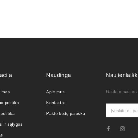
acija
Naudinga
Naujienlaiš
Gaukite naujiena
jimas
Apie mus
o politika
Kontaktai
politika
Pašto kodų paieška
s ir sąlygos
as