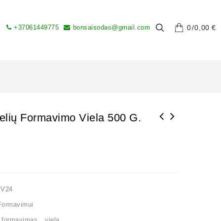
+37061449775
bonsaisodas@gmail.com
0
0,00
€
lių Formavimo Viela 500 G.
BONSAI MEDELIŲ FORMAVIMO VIELA 500 GR. 1,5
MM.
FV24
Formavimui
,
formavimas
,
viela