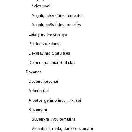
šviestuvai
Augalų apšvietimo lemputės
Augalų apšvietimo panelės
Laistymo Reikmenys
Pastos žaizdoms
Dekoravimo Statulėlės
Demonstraciniai Staliukai
Dovanos
Dovanų kuponai
Arbatinukai
Arbatos gėrimo indų rinkiniai
Suvenyrai
Mišinys s
medžiams 
Suvenyrai rytų tematika
40,00
€
Vienetiniai rankų darbo suvenyrai