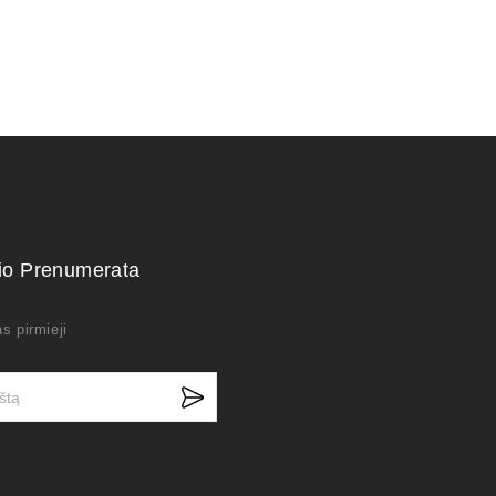
kio Prenumerata
s pirmieji