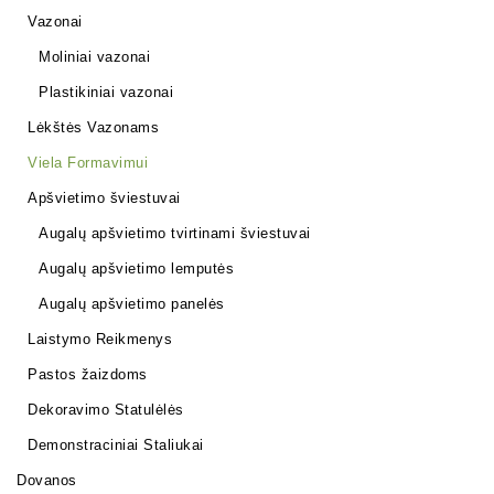
Vazonai
Moliniai vazonai
Plastikiniai vazonai
Lėkštės Vazonams
Viela Formavimui
Apšvietimo šviestuvai
Augalų apšvietimo tvirtinami šviestuvai
Augalų apšvietimo lemputės
Augalų apšvietimo panelės
Laistymo Reikmenys
Pastos žaizdoms
Dekoravimo Statulėlės
Demonstraciniai Staliukai
Dovanos