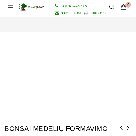
0
+37061449775
bonsaisodas@gmail.com
BONSAI MEDELIŲ FORMAVIMO
Bonsai medelių formavimo viela 80 GR. 4,0