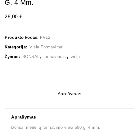
G. 4 Mm.
mm.
MM.
28,00
€
Produkto kodas:
FV12
Kategorija:
Viela Formavimui
Žymos:
BONSAI
,
formavimas
,
viela
Aprašymas
Aprašymas
Bonsai medelių formavimo viela 500 g. 4 mm.