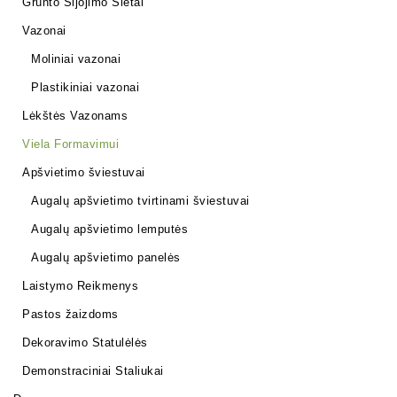
Grunto Sijojimo Sietai
Vazonai
Moliniai vazonai
Plastikiniai vazonai
Lėkštės Vazonams
Viela Formavimui
Apšvietimo šviestuvai
Augalų apšvietimo tvirtinami šviestuvai
Augalų apšvietimo lemputės
Augalų apšvietimo panelės
Laistymo Reikmenys
Pastos žaizdoms
Dekoravimo Statulėlės
Demonstraciniai Staliukai