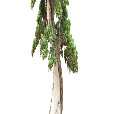
Pasta žai
(spygliuo
28,00
€