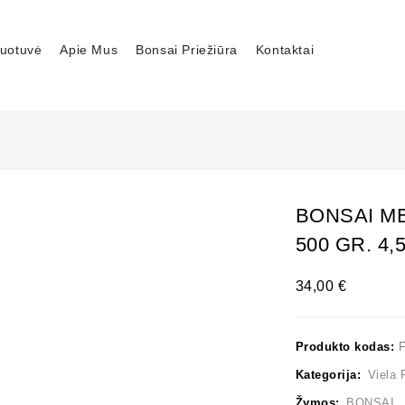
uotuvė
Apie Mus
Bonsai Priežiūra
Kontaktai
BONSAI M
500 GR. 4,
34,00
€
Produkto kodas:
F
Kategorija:
Viela 
Žymos:
BONSAI