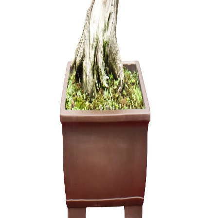
Bonsai me
viela 80 g
17,00
€