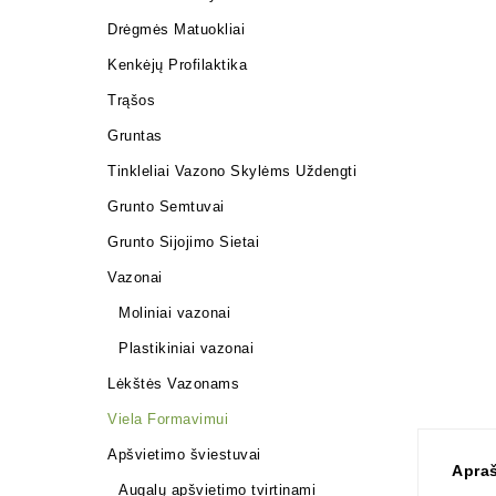
Drėgmės Matuokliai
Kenkėjų Profilaktika
Trąšos
Gruntas
Tinkleliai Vazono Skylėms Uždengti
Grunto Semtuvai
Grunto Sijojimo Sietai
Vazonai
Moliniai vazonai
Plastikiniai vazonai
Lėkštės Vazonams
Viela Formavimui
Apšvietimo šviestuvai
Apra
Augalų apšvietimo tvirtinami