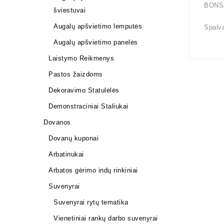
BONS
šviestuvai
Augalų apšvietimo lemputės
Spalva
Augalų apšvietimo panelės
Laistymo Reikmenys
Pastos žaizdoms
Dekoravimo Statulėlės
Demonstraciniai Staliukai
Dovanos
Dovanų kuponai
Arbatinukai
Arbatos gėrimo indų rinkiniai
Suvenyrai
Suvenyrai rytų tematika
Vienetiniai rankų darbo suvenyrai