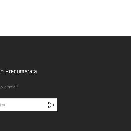
kio Prenumerata
s pirmieji