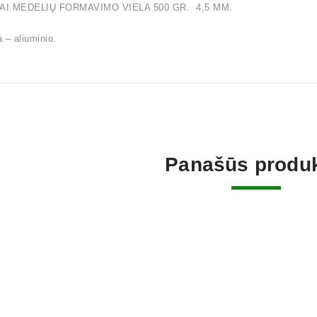
AI MEDELIŲ FORMAVIMO VIELA 500 GR. 4,5 MM.
 – aliuminio.
Panašūs produk