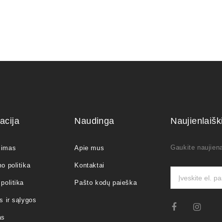
acija
Naudinga
Naujienlaiš
Gaukite naujiena
jimas
Apie mus
o politika
Kontaktai
politika
Pašto kodų paieška
s ir sąlygos
as