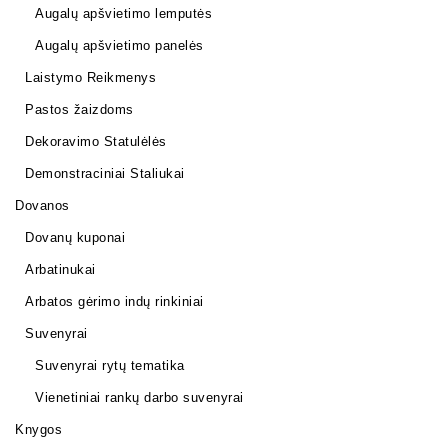
Augalų apšvietimo lemputės
Augalų apšvietimo panelės
Laistymo Reikmenys
Pastos žaizdoms
Dekoravimo Statulėlės
Demonstraciniai Staliukai
Dovanos
Dovanų kuponai
Arbatinukai
Arbatos gėrimo indų rinkiniai
Suvenyrai
Suvenyrai rytų tematika
Vienetiniai rankų darbo suvenyrai
Knygos