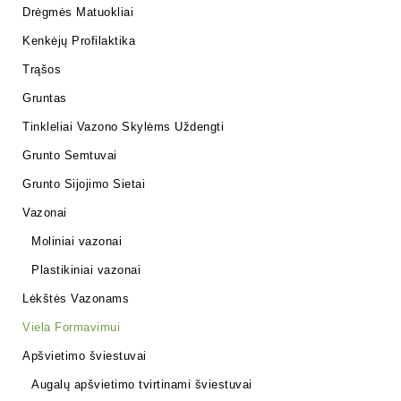
Drėgmės Matuokliai
Kenkėjų Profilaktika
Trąšos
Gruntas
Tinkleliai Vazono Skylėms Uždengti
Grunto Semtuvai
Grunto Sijojimo Sietai
Vazonai
Moliniai vazonai
Plastikiniai vazonai
Lėkštės Vazonams
Viela Formavimui
Apšvietimo šviestuvai
Augalų apšvietimo tvirtinami šviestuvai