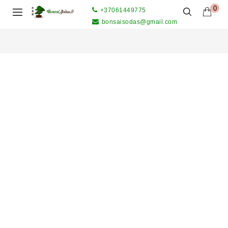
0
+37061449775
bonsaisodas@gmail.com