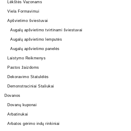
Lėkštės Vazonams
Viela Formavimui
Apšvietimo šviestuvai
Augalų apšvietimo tvirtinami šviestuvai
Augalų apšvietimo lemputės
Augalų apšvietimo panelės
Laistymo Reikmenys
Pastos žaizdoms
Dekoravimo Statulėlės
Demonstraciniai Staliukai
Dovanos
Dovanų kuponai
Arbatinukai
Arbatos gėrimo indų rinkiniai