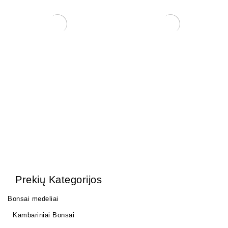
Trąšos bonsai medeliams
Šakų formavimo kabliai.
12,00
€
35,00
€
Prekių Kategorijos
Bonsai medeliai
Kambariniai Bonsai