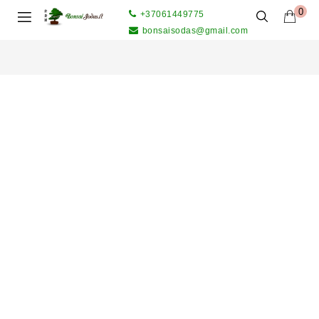
0
+37061449775
bonsaisodas@gmail.com