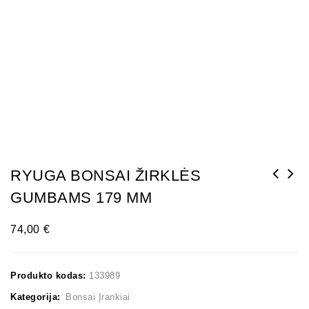
RYUGA BONSAI ŽIRKLĖS
GUMBAMS 179 MM
Bonsai medelių formavimo viela 80 GR. 1,0
mm.
74,00
€
Produkto kodas:
133989
Kategorija:
Bonsai Įrankiai