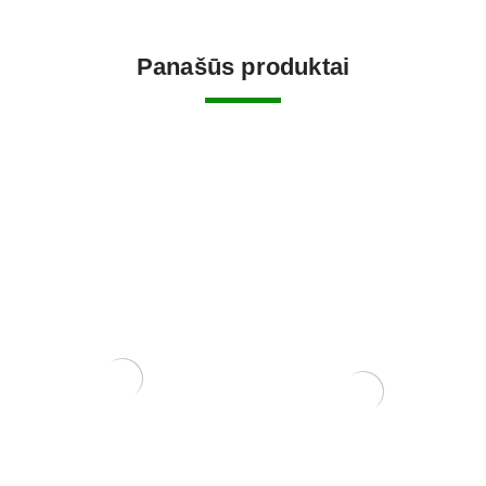
Panašūs produktai
Trąšos Nutribonsai +eco
Trąšos Matsu Fish
emulsion (žuvų emulsija)
17,00
€