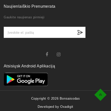
Naujienlaiškio Prenumerata
Gaukite naujienas pirmieji
Atsisiųsk Android Aplikaciją
Top
Copyright © 2026 Bonsaisodas
Developed by Oxadigit